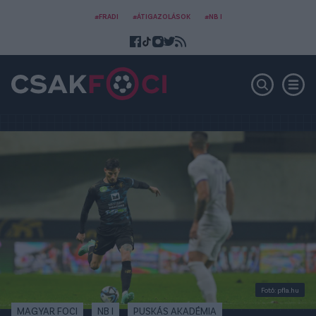
#FRADI
#ÁTIGAZOLÁSOK
#NB I
Fotó: pfla.hu
MAGYAR FOCI
NB I
PUSKÁS AKADÉMIA