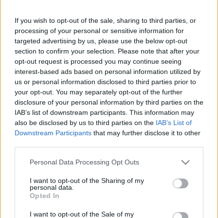
Bence, és két idény alatt 47 bajnokin, valamint 4
Magyar Kupa-mérkőzésen szerepelt - írja a
pfla.hu
. A
If you wish to opt-out of the sale, sharing to third parties, or
belső védőként és védekező középpályásként is
processing of your personal or sensitive information for
bevethető labdarúgó ez idő alatt négy gólt szerzett
targeted advertising by us, please use the below opt-out
section to confirm your selection. Please note that after your
az NB I-ben, amelyek közül az egyik találat a 2022-
opt-out request is processed you may continue seeing
2023-as évadban a legszebbnek bizonyult az MLSZ
interest-based ads based on personal information utilized by
és az M4 Sport közös szavazásán.
us or personal information disclosed to third parties prior to
your opt-out. You may separately opt-out of the further
A csapattal az elmúlt szezon végén bronzérmet
disclosure of your personal information by third parties on the
ünneplő 30 éves futballista szerződése június végén
IAB’s list of downstream participants. This information may
lejár, és a nyáron távozik.
also be disclosed by us to third parties on the
IAB’s List of
Downstream Participants
that may further disclose it to other
Nézd meg Batik bombagólját:
third parties.
Please note that this website/app uses one or more Google
Personal Data Processing Opt Outs
services and may gather and store information including but
not limited to your visit or usage behaviour. You may click to
I want to opt-out of the Sharing of my
personal data.
grant or deny consent to Google and its third-party tags to
Opted In
use your data for below specified purposes in below Google
consent section.
I want to opt-out of the Sale of my