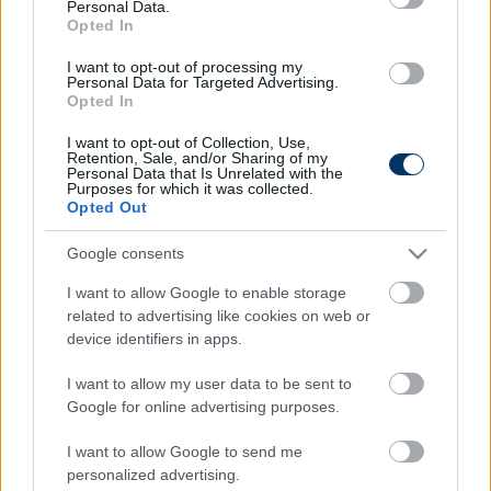
Personal Data.
Opted In
I want to opt-out of processing my
Personal Data for Targeted Advertising.
Opted In
I want to opt-out of Collection, Use,
Retention, Sale, and/or Sharing of my
Personal Data that Is Unrelated with the
Purposes for which it was collected.
Opted Out
Google consents
I want to allow Google to enable storage
related to advertising like cookies on web or
Itt állíthatod be, hogy a Csakfoci az elsők
device identifiers in apps.
között legyen a Google-találatokban
I want to allow my user data to be sent to
Google for online advertising purposes.
Tetszett a cikk? Megosztanád?
I want to allow Google to send me
personalized advertising.
Link másolása
Email küldés