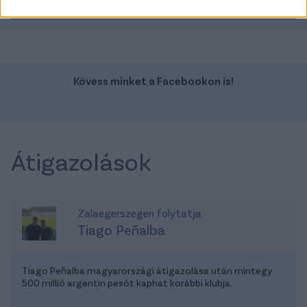
TOVÁBBI AJÁNLATOK
Kövess minket a Facebookon is!
Átigazolások
Zalaegerszegen folytatja
Tiago Peñalba
Tiago Peñalba magyarországi átigazolása után mintegy
500 millió argentin pesót kaphat korábbi klubja.