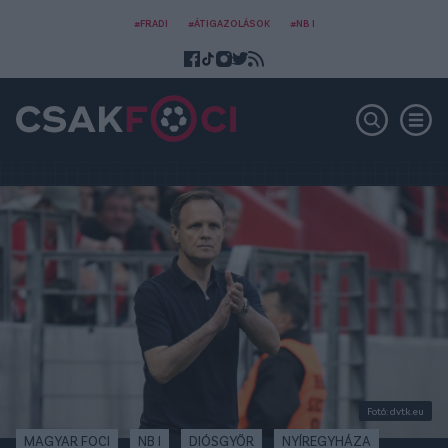
#FRADI
#ÁTIGAZOLÁSOK
#NB I
Fotó: dvtk.eu
MAGYAR FOCI
NB I
DIÓSGYŐR
NYÍREGYHÁZA