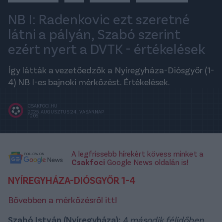
NB I: Radenkovic ezt szeretné
látni a pályán, Szabó szerint
ezért nyert a DVTK - értékelések
Így látták a vezetőedzők a Nyíregyháza-Diósgyőr (1-
4) NB I-es bajnoki mérkőzést. Értékelések.
CSAKFOCI.HU
2025. AUGUSZTUS 24., VASÁRNAP
10:05
A legfrissebb hírekért kövess minket a
Csakfoci
Google News oldalán is!
NYÍREGYHÁZA-DIÓSGYŐR 1-4
Bővebben a mérkőzésről itt!
Szabó István (Nyíregyháza):
A második félidőben