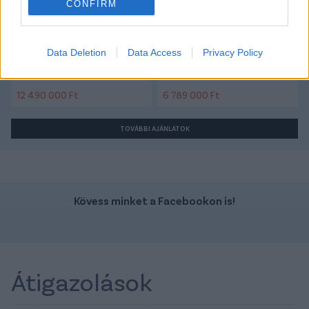
CONFIRM
Data Deletion
Data Access
Privacy Policy
Szín:
Szín:
Üzemanyag: Benzin
Üzemanyag: Benzin
12 490 000 Ft
6 789 000 Ft
TOVÁBBI AJÁNLATOK
Kövess minket a Facebookon is!
Átigazolások