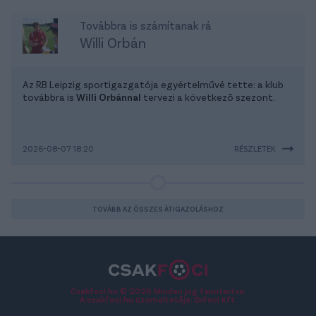
Továbbra is számítanak rá
Willi Orbán
Az RB Leipzig sportigazgatója egyértelművé tette: a klub
továbbra is
Willi Orbánnal
tervezi a következő szezont.
2026-08-07 18:20
RÉSZLETEK
TOVÁBB AZ ÖSSZES ÁTIGAZOLÁSHOZ
Csakfoci.hu © 2026 Minden jog fenntartva.
A csakfoci.hu üzemeltetője: DrFoci Kft.