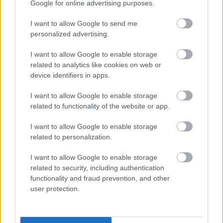
között legyen a Google-találatokban
Google for online advertising purposes.
I want to allow Google to send me
personalized advertising.
Tetszett a cikk? Megosztanád?
I want to allow Google to enable storage
Link másolása
Email küldés
related to analytics like cookies on web or
device identifiers in apps.
CÍMKÉK:
#MAGYAR FOCI
#NB I
#DIÓSGYŐR
#NYÍREGYHÁZA
#SZABÓ ISTVÁN
#VLADIMIR
I want to allow Google to enable storage
RADENKOVIC
related to functionality of the website or app.
I want to allow Google to enable storage
related to personalization.
Autópiac
I want to allow Google to enable storage
related to security, including authentication
functionality and fraud prevention, and other
Ford Kuga
Ford Puma
user protection.