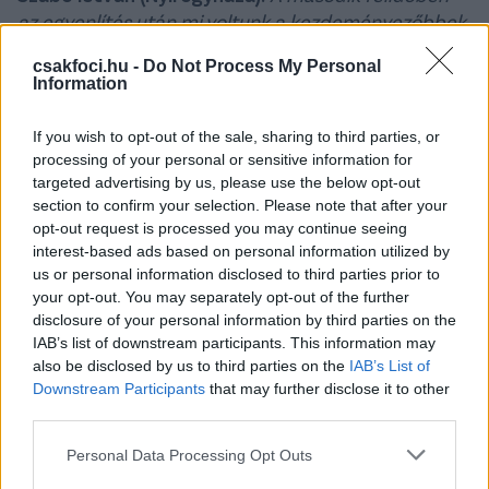
az egyenlítés után mi voltunk a kezdeményezőbbek,
a büntető egy nagy fordulópont volt, ezt követően
csakfoci.hu -
Do Not Process My Personal
futottunk az eredmény után és ezt nagyon jól
Information
kihasználta a Diósgyőr, gratulálok nekik! Nagy
energiákat mozgósítottunk, a DVTK tudatosabban
If you wish to opt-out of the sale, sharing to third parties, or
játszott és jobban használta ki a lehetőségeit.
(M4
processing of your personal or sensitive information for
Sport)
targeted advertising by us, please use the below opt-out
section to confirm your selection. Please note that after your
Vladimir Radenkovic (Diósgyőr):
Ma az volt a
opt-out request is processed you may continue seeing
legfontosabb célunk, hogy megmutassuk a
interest-based ads based on personal information utilized by
szurkolóinknak, hogy képesek vagyunk harcolni a
us or personal information disclosed to third parties prior to
your opt-out. You may separately opt-out of the further
mezért és a klubért. Eddig is voltak a játékunknak
disclosure of your personal information by third parties on the
olyan részei, amire lehetett építeni, de ma az egész
IAB’s list of downstream participants. This information may
mérkőzésen olyan teljesítményt nyújtottunk, amit
also be disclosed by us to third parties on the
IAB’s List of
szerettünk volna.
(M4 Sport)
Downstream Participants
that may further disclose it to other
third parties.
Olvastad már?
Please note that this website/app uses one or more Google
Personal Data Processing Opt Outs
services and may gather and store information including but