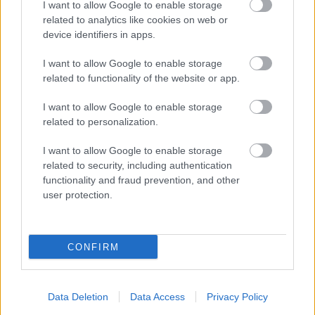
0-6: Gulácsival a sajtó kíméletesebb
I want to allow Google to enable storage
volt, mint a Bayern, Orbán kilátástalan
related to analytics like cookies on web or
device identifiers in apps.
mélységben - visszhangok
I want to allow Google to enable storage
Így látták az RB Leipzig két magyarjának
related to functionality of the website or app.
teljesítményét a német és nemzetközi portálok a
Bayern München elleni 0-6 során.
I want to allow Google to enable storage
Elolvasom
related to personalization.
I want to allow Google to enable storage
related to security, including authentication
Itt állíthatod be, hogy a Csakfoci az elsők
functionality and fraud prevention, and other
között legyen a Google-találatokban
user protection.
Tetszett a cikk? Megosztanád?
CONFIRM
Link másolása
Email küldés
Data Deletion
Data Access
Privacy Policy
CÍMKÉK:
#MAGYAR FOCI
#NB I
#ÁTIGAZOLÁSOK