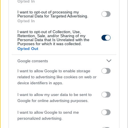
Opted In
I want to opt-out of processing my
fotó: képernyőfelvétel
Personal Data for Targeted Advertising.
Opted In
A lila-fehérek ma (szombaton) 17.45-től lép pályára a
I want to opt-out of Collection, Use,
Zalaegerszeg vendégeként.
Retention, Sale, and/or Sharing of my
Personal Data that Is Unrelated with the
Purposes for which it was collected.
Olvastad már?
Opted Out
Google consents
I want to allow Google to enable storage
related to advertising like cookies on web or
device identifiers in apps.
I want to allow my user data to be sent to
Google for online advertising purposes.
I want to allow Google to send me
personalized advertising.