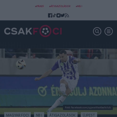
#FRADI
#ÁTIGAZOLÁSOK
#NB I
Fotó: facebook.com/ujpestfootballclub
MAGYAR FOCI
NB I
ÁTIGAZOLÁSOK
ÚJPEST