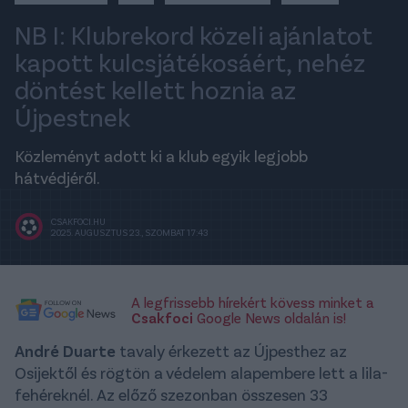
NB I: Klubrekord közeli ajánlatot
kapott kulcsjátékosáért, nehéz
döntést kellett hoznia az
Újpestnek
Közleményt adott ki a klub egyik legjobb
hátvédjéről.
CSAKFOCI.HU
2025. AUGUSZTUS 23., SZOMBAT 17:43
A legfrissebb hírekért kövess minket a
Csakfoci
Google News oldalán is!
André Duarte
tavaly érkezett az Újpesthez az
Osijektől és rögtön a védelem alapembere lett a lila-
fehéreknél. Az előző szezonban összesen 33