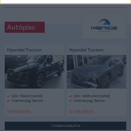
#ÚJPEST
#ANDRÉ DUARTE
Autópiac
Hyundai Tucson
Hyundai Tucson
Szín: Fekete (metál)
Szín: Sötétzöld (metál)
Üzemanyag: Benzin
Üzemanyag: Benzin
9 999 000 Ft
13 799 000 Ft
TOVÁBBI AJÁNLATOK