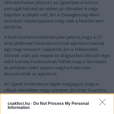
tétmérkőzésen játszott az Újpestben a rutinos
portugál hátvéd, aki ebben az idényben is négy
bajnokin a pályán volt, ám a Zalaegerszeg elleni
szombati összecsapásra még csak a keretbe sem
került be.
A klub hivatalos közleményben jelezte, hogy a 27
éves játékosért klubrekord közeli ajánlatot kaptak
egy meg nevezett csapattól, ám a felkészülési
időszak után, pár nappal az átigazolási időszak vége
előtt komoly kockázatnak ítélték meg a távozását
és pótlását, ezért alapos megfontolás után
elutasították az ajánlatot.
Az Újpest közleménye végén megjegyzi, hogy a
céljaik elérésében nagy szerepet játszhat Duarte is,
akit várnak vissza a pályára.
csakfoci.hu -
Do Not Process My Personal
Information