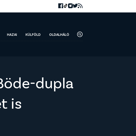
HAZAI
KÜLFÖLD
OLDALHÁLÓ
 Böde-dupla
t is