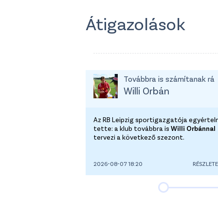
Átigazolások
Továbbra is számítanak rá
Willi Orbán
Az RB Leipzig sportigazgatója egyérte
tette: a klub továbbra is
Willi Orbánnal
tervezi a következő szezont.
2026-08-07 18:20
RÉSZLET