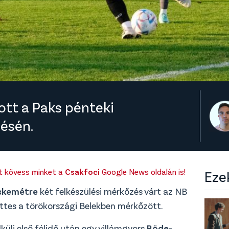
ott a Paks pénteki
zésén.
rt kövess minket a
Csakfoci
Google News oldalán is!
Eze
skemétre
két felkészülési mérkőzés várt az NB
ttes a törökországi Belekben mérkőzött.
üli első félidő után egy villámgyors
Böde
-