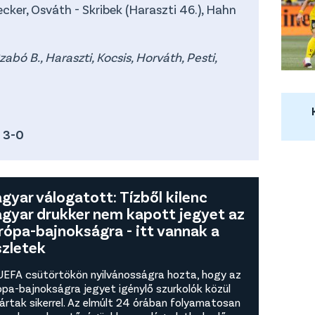
cker, Osváth - Skribek (Haraszti 46.), Hahn
abó B., Haraszti, Kocsis, Horváth, Pesti,
 3-0
gyar válogatott: Tízből kilenc
gyar drukker nem kapott jegyet az
rópa-bajnokságra - itt vannak a
szletek
UEFA csütörtökön nyilvánosságra hozta, hogy az
ópa-bajnokságra jegyet igénylő szurkolók közül
jártak sikerrel. Az elmúlt 24 órában folyamatosan