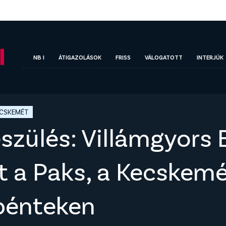
NB I
ÁTIGAZOLÁSOK
FRISS
VÁLOGATOTT
INTERJÚK
CSKEMÉT
észülés: Villámgyors
 a Paks, a Kecskemé
 pénteken