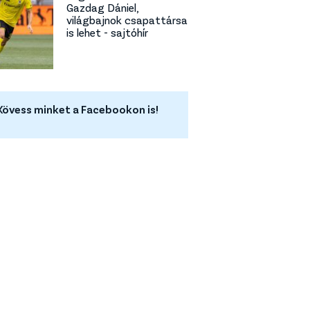
Gazdag Dániel,
világbajnok csapattársa
is lehet - sajtóhír
Kövess minket a Facebookon is!