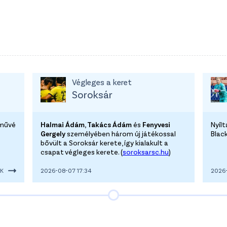
Végleges a keret
Soroksár
lművé
Halmai Ádám, Takács Ádám
és
Fenyvesi
Nyíl
Gergely
személyében három új játékossal
Blac
bővült a Soroksár kerete, így kialakult a
csapat végleges kerete. (
soroksarsc.hu
)
EK
2026-08-07 17:34
2026-