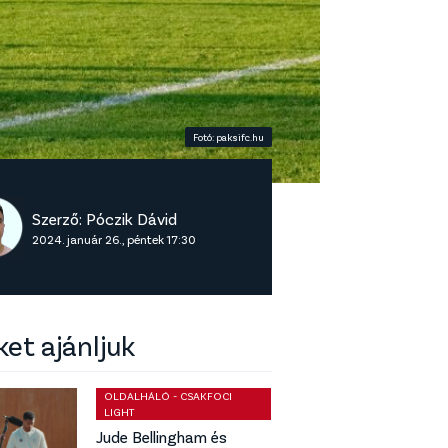
Fotó: paksifc.hu
Szerző:
Póczik Dávid
2024. január 26., péntek 17:30
ket ajánljuk
OLDALHÁLÓ - CSAKFOCI
LIGHT
Jude Bellingham és