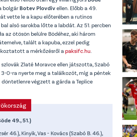
a bolgár
Botev Plovdiv
ellen. Előbb a 49.
t vette le a kapu előterében a rutinos
bal alsó sarokba lőtte a labdát. Az 51. percben
bda az ötösön belülre Bödéhez, aki három
temelve, talált a kapuba, ezzel pedig
ékoztatott a mérkőzésről a
paksifc.hu
.
szlovák Zlaté Moravce ellen játszotta, Szabó
n 3-0-ra nyerte meg a találkozót, míg a péntek
 döntetlenre végzett a gárda a Teplice
örökország
öde 49., 51.)
sér 46.), Kinyik, Vas - Kovács (Szabó B. 46.),