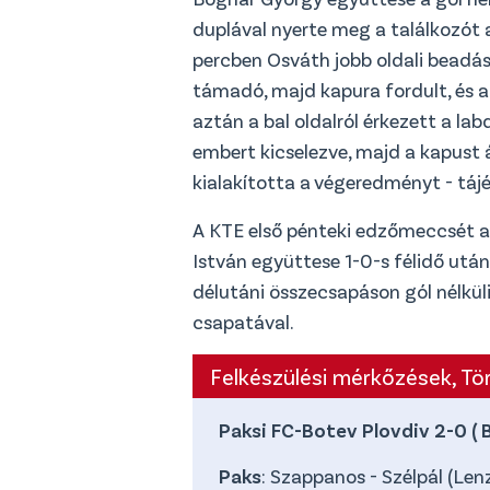
duplával nyerte meg a találkozót 
percben Osváth jobb oldali beadásá
támadó, majd kapura fordult, és a 
aztán a bal oldalról érkezett a la
embert kicselezve, majd a kapust á
kialakította a végeredményt - táj
A KTE első pénteki edzőmeccsét a 
István együttese 1-0-s félidő utá
délutáni összecsapáson gól nélküli
csapatával.
Felkészülési mérkőzések, T
Paksi FC-Botev Plovdiv 2-0 ( B
Paks
: Szappanos - Szélpál (Lenz