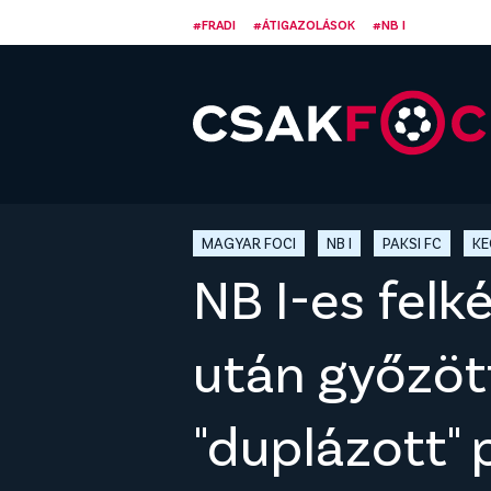
#FRADI
#ÁTIGAZOLÁSOK
#NB I
MAGYAR FOCI
NB I
PAKSI FC
KE
NB I-es felk
után győzött
"duplázott"