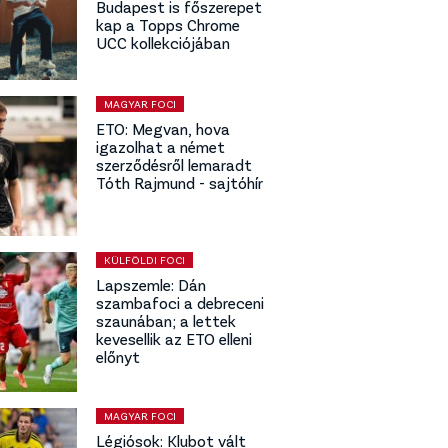
Budapest is főszerepet
kap a Topps Chrome
UCC kollekciójában
MAGYAR FOCI
ETO: Megvan, hova
igazolhat a német
szerződésről lemaradt
Tóth Rajmund - sajtóhír
KÜLFÖLDI FOCI
Lapszemle: Dán
szambafoci a debreceni
szaunában; a lettek
kevesellik az ETO elleni
előnyt
MAGYAR FOCI
Légiósok: Klubot vált