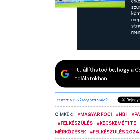
érk
szu
kör
meg
str
men
Itt állíthatod be, hogy a 
találatokban
Tetszett a cikk? Megosztanád?
CÍMKÉK:
#MAGYAR FOCI
#NB I
#P
#FELKÉSZÜLÉS
#KECSKEMÉTI TE
MÉRKŐZÉSEK
#FELKÉSZÜLÉS 2024