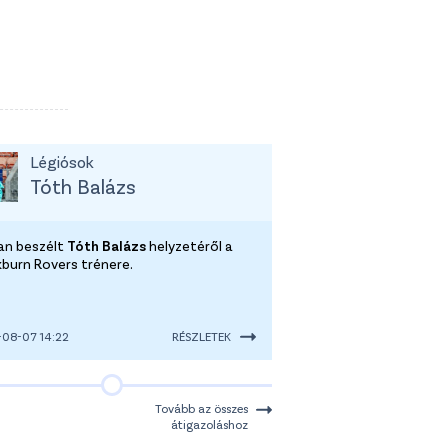
Légiósok
Tóth Balázs
tan beszélt
Tóth Balázs
helyzetéről a
kburn Rovers trénere.
08-07 14:22
RÉSZLETEK
Tovább az összes
átigazoláshoz