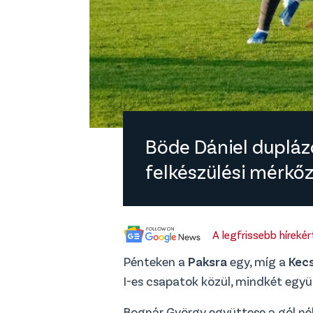
Böde Dániel dupláz
felkészülési mérkő
A legfrissebb híreké
Pénteken a
Paksra
egy, míg a
Kec
I-es csapatok közül, mindkét együ
Bognár György együttese a gól nélk