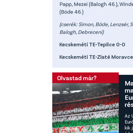
Papp, Mezei (Balogh 46.), Winde
(Böde 46.)
(cserék: Simon, Böde, Lenzsér, Sz
Balogh, Debreceni)
Kecskeméti TE-Teplice 0-0
Kecskeméti TE-Zlaté Moravce
Olvastad már?
Ma
ma
Eu
ré
Az 
Eur
kik 