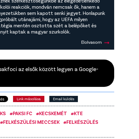
eznek szerkesztőségünkbe az elégedetlenkedő
rkolói reakciók, mondván nemcsak ők, hanem a
nyezetükben sem kapott senki jegyet. Honlapunk
próbált utánajárni, hogy az UEFA milyen
atégia mentén osztotta szét a belépőket és
nyit kaptak a magyar szurkolók.
Elolvasom
Csakfoci az elsők között legyen a Google-
Link másolása
Email küldés
AKS
#PAKSI FC
#KECSKEMÉT
#KTE
#FELKÉSZÜLÉSI MECCSEK
#FELKÉSZÜLÉS