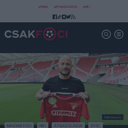
#FRADI
#ÁTIGAZOLÁSOK
#NB I
Fotó: dvsc.hu
MAGYAR FOCI
NB I
ÁTIGAZOLÁSOK
DVSC