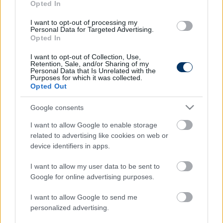
Opted In
NB I: Eldőlt Dzsudzsák sorsa a Lokinál
I want to opt-out of processing my
- hivatalos
Personal Data for Targeted Advertising.
Opted In
A DVSC egy évvel meghosszabbította Dzsudzsák
I want to opt-out of Collection, Use,
Balázs szerződését.
Retention, Sale, and/or Sharing of my
Personal Data that Is Unrelated with the
Elolvasom
Purposes for which it was collected.
Opted Out
Google consents
Itt állíthatod be, hogy a Csakfoci az elsők
I want to allow Google to enable storage
között legyen a Google-találatokban
related to advertising like cookies on web or
device identifiers in apps.
Tetszett a cikk? Megosztanád?
I want to allow my user data to be sent to
Google for online advertising purposes.
Link másolása
Email küldés
I want to allow Google to send me
CÍMKÉK:
#NB I
#ÁTIGAZOLÁSOK
#DVSC
#VARGA
personalized advertising.
JÓZSEF