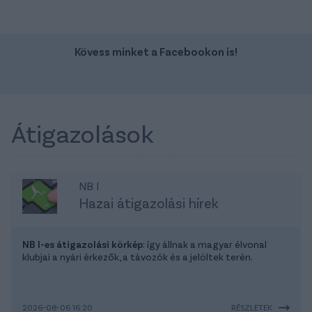
Kövess minket a Facebookon is!
Átigazolások
NB I
Hazai átigazolási hírek
NB I-es átigazolási körkép
: így állnak a magyar élvonal
klubjai a nyári érkezők, a távozók és a jelöltek terén.
2026-08-06 16:20
RÉSZLETEK