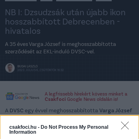
NB I: Dzsudzsák után újabb ikon
hosszabbított Debrecenben -
hivatalos
A 35 éves Varga József is meghosszabbította
szerződését az EKL-induló DVSC-vel.
BUDAI LÁSZLÓ
2023. JÚLIUS 6., CSÜTÖRTÖK 16:32
A legfrissebb hírekért kövess minket a
Csakfoci
Google News oldalán is!
A
DVSC
egy évvel meghosszabbította
Varga József
szerződését - jelentette be hivatalos honlapján a
Loki.
csakfoci.hu -
Do Not Process My Personal
Information
A saját nevelésű, 35 éves játékos 2008-ban