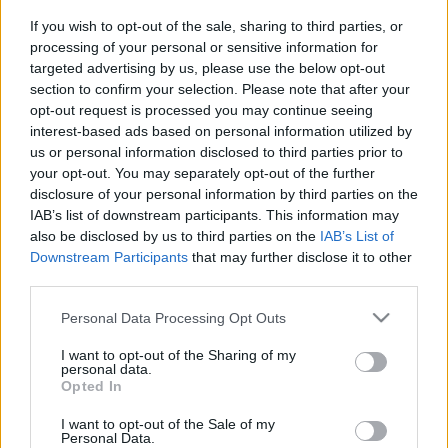
mutatkozott be a felnőttcsapatban, és tagja volt
If you wish to opt-out of the sale, sharing to third parties, or
többek között a Bajnokok Ligája csoportkörébe
processing of your personal or sensitive information for
jutott Lokinak. Varga egy fehérvári, illetve felcsúti
targeted advertising by us, please use the below opt-out
kitérőt követően 2020-ban tért vissza Debrecenbe.
section to confirm your selection. Please note that after your
opt-out request is processed you may continue seeing
Az elmúlt szezonban 22 bajnoki mérkőzésen lépett
interest-based ads based on personal information utilized by
pályára, ezeken két gólt szerzett.
us or personal information disclosed to third parties prior to
your opt-out. You may separately opt-out of the further
disclosure of your personal information by third parties on the
Olvastad már?
IAB’s list of downstream participants. This information may
also be disclosed by us to third parties on the
IAB’s List of
Downstream Participants
that may further disclose it to other
third parties.
Please note that this website/app uses one or more Google
Personal Data Processing Opt Outs
services and may gather and store information including but
not limited to your visit or usage behaviour. You may click to
I want to opt-out of the Sharing of my
personal data.
grant or deny consent to Google and its third-party tags to
Opted In
use your data for below specified purposes in below Google
consent section.
I want to opt-out of the Sale of my
Personal Data.