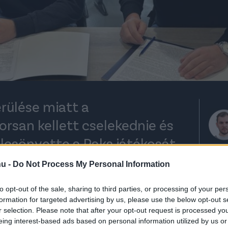
rülése miatt a
rsan kellett cselekednie és
ölcsönvette a Paks játékosát.
hu -
Do Not Process My Personal Information
rt kövess minket a
Csakfoci
Google News oldalán is!
to opt-out of the sale, sharing to third parties, or processing of your per
Eze
formation for targeted advertising by us, please use the below opt-out s
s Krisztián a Nyíregyháza Spartacusban
r selection. Please note that after your opt-out request is processed y
eing interest-based ads based on personal information utilized by us or
 két klub. A jobb oldalon védőként és