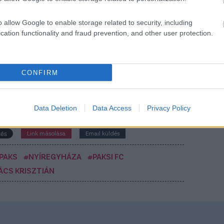
csönvennie a Baník Ostrava szlovák válogatott
adóját.
o allow Google to enable storage related to security, including
cation functionality and fraud prevention, and other user protection.
Elolvasom
CONFIRM
Csakfoci az elsők között legyen a Google-
Data Deletion
Data Access
Privacy Policy
Link másolása
Email küldés
PAKS
#NYÍREGYHÁZA
#PAKSI FC
ÁCS KRISZTIÁN