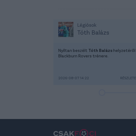
Légiósok
Tóth Balázs
Nyíltan beszélt
Tóth Balázs
helyzetéről
Blackburn Rovers trénere.
2026-08-07 14:22
RÉSZLET