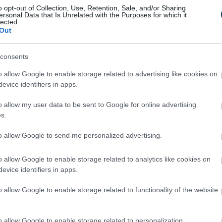
o opt-out of Collection, Use, Retention, Sale, and/or Sharing
ersonal Data that Is Unrelated with the Purposes for which it
lected.
Out
árig szerepel kölcsönben a játékos
consents
agnosztizáltak csontödémát, melynek
o allow Google to enable storage related to advertising like cookies on
be. Sajnos úgy tűnik, hogy a tavasz végéig nem
evice identifiers in apps.
cióban Jaroslav Navrátil maradt egyedül.
o allow my user data to be sent to Google for online advertising
gyen a keretben a megfelelő létszám, ezért
s.
a Pakstól. Úgy érzem érkezésével minőségileg
to allow Google to send me personalized advertising.
tte hozzá
Fekete Tivadar
sportigazgató.
o allow Google to enable storage related to analytics like cookies on
 I: Befutott Zalaegerszegre a
evice identifiers in apps.
rva várt válogatott támadó -
o allow Google to enable storage related to functionality of the website
vatalos
E hivatalosan is bejelentette, hogy sikerült
o allow Google to enable storage related to personalization.