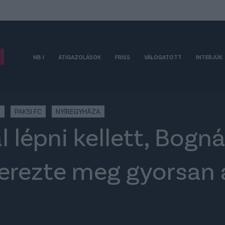
NB I
ÁTIGAZOLÁSOK
FRISS
VÁLOGATOTT
INTERJÚK
K
PAKSI FC
NYÍREGYHÁZA
l lépni kellett, Bogn
erezte meg gyorsan a