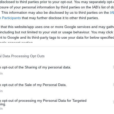
disclosed to third parties prior to your opt-out. You may separately opt-
bdarúgó
kölcsönben érkezik a Szparihoz
. Az
losure of your personal information by third parties on the IAB’s list of
ksége a nyíregyházi klubnak, mert Farkas
. This information may also be disclosed by us to third parties on the
IA
Participants
that may further disclose it to other third parties.
t diagnosztizáltak, ami miatt hosszabb időre
 that this website/app uses one or more Google services and may gath
including but not limited to your visit or usage behaviour. You may click 
kedett, tagja volt a korosztályos
 to Google and its third-party tags to use your data for below specifi
ogle consent section.
olt. A tavalyi idényben 29 bajnokin lépett
amint három gólpasszt is adott. Ősszel 7 NB I-es
l Data Processing Opt Outs
valy szeptember közepe óta mindössze egyszer
ercet.
o opt-out of the Sharing of my personal data.
In
 sok ismerős van a csapatban. Sok jót hallottam
rős, jó gárdához érkeztem, és hogy mennyire
o opt-out of the Sale of my Personal Data.
Nagyon várom, hogy az új stadionban
In
ek legyünk tavasszal. Dolgoztam együtt
to opt-out of processing my Personal Data for Targeted
ing.
 milyen szakmai vonalat képvisel. Szeretnék
In
pni
- mondta
Kovács Krisztián
új klubja