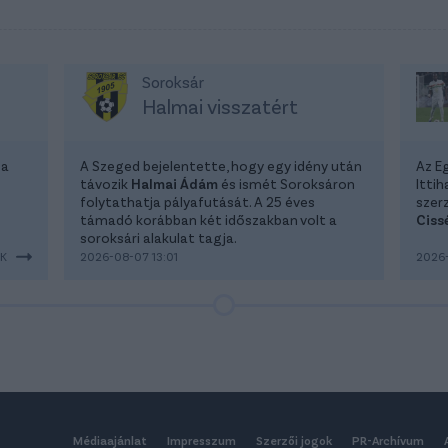
Soroksár
Halmai visszatért
 a
A Szeged bejelentette, hogy egy idény után
Az E
távozik
Halmai Ádám
és ismét Soroksáron
Itti
folytathatja pályafutását. A 25 éves
szer
támadó korábban két időszakban volt a
Ciss
soroksári alakulat tagja.
EK
2026-08-07 13:01
2026-
Médiaajánlat
Impresszum
Szerzői jogok
PR-Archívum