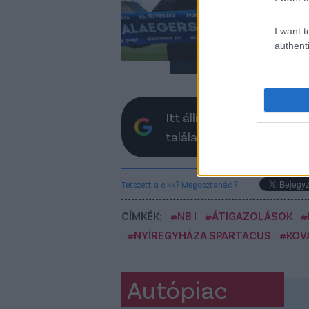
köl
tám
I want t
authenti
Itt állíthatod be, hogy a 
találatokban
Tetszett a cikk? Megosztanád?
CÍMKÉK:
#NB I
#ÁTIGAZOLÁSOK
#
#NYÍREGYHÁZA SPARTACUS
#KOV
Autópiac