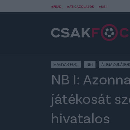
#FRADI
#ÁTIGAZOLÁSOK
#NB I
MAGYAR FOCI
NB I
ÁTIGAZOLÁSO
NB I: Azonna
játékosát sz
hivatalos