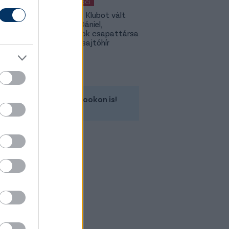
MAGYAR FOCI
Légiósok: Klubot vált
Gazdag Dániel,
világbajnok csapattársa
is lehet - sajtóhír
Kövess minket a Facebookon is!