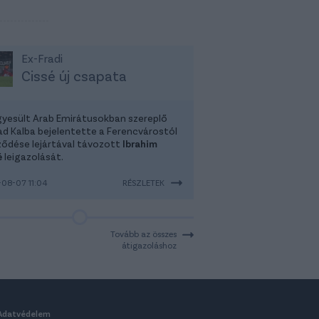
Ex-Fradi
Cissé új csapata
gyesült Arab Emirátusokban szereplő
had Kalba bejelentette a Ferencvárostól
ződése lejártával távozott
Ibrahim
é
leigazolását.
08-07 11:04
RÉSZLETEK
Tovább az összes
átigazoláshoz
Adatvédelem