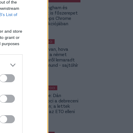
out of the
Jude Bellingham és
 downstream
Budapest is főszerepet
B’s List of
kap a Topps Chrome
UCC kollekciójában
er and store
to grant or
MAGYAR FOCI
ed purposes
ETO: Megvan, hova
igazolhat a német
szerződésről lemaradt
Tóth Rajmund - sajtóhír
KÜLFÖLDI FOCI
Lapszemle: Dán
szambafoci a debreceni
szaunában; a lettek
kevesellik az ETO elleni
előnyt