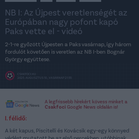
NB I: Az Újpest veretlenségét az
Európában nagy pofont kapó
Paks vette el - videó
2-1-re győzött Újpesten a Paks vasárnap, így három
fordulót követően is veretlen az NB I-ben Bognár
György együttese.
CSAKFOCI.HU
2025. AUGUSZTUS 10., VASÁRNAP 21:55
A legfrissebb hírekért kövess minket a
Csakfoci
Google News oldalán is!
I. félidő:
A két kapus, Piscitelli és Kovácsik egy-egy könnyed
védést mutatott be az első percekben, utóbbinak