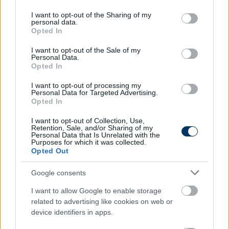
services and may gather and store information including but
vendégek közben egy meg nem adott Sillye-gólig és
not limited to your visit or usage behaviour. You may click to
I want to opt-out of the Sharing of my
egy elpuskázott kontráig jutottak még.
personal data.
grant or deny consent to Google and its third-party tags to
Opted In
use your data for below specified purposes in below Google
A Paks így is elvitte azonban a pontokat a Megyeri
consent section.
I want to opt-out of the Sale of my
útról, a lila-fehérek ezzel már nem veretlenek, a
Personal Data.
tolnaiak viszont igen, és csatlakoztak a dobogón az
Opted In
ugyancsak hét pontos FTC-hez és DVSC-hez.
I want to opt-out of processing my
Ráadásul sikerrel hangoltak az ukrán Polissya
Personal Data for Targeted Advertising.
Opted In
Zhytomyr elleni Konferencia Liga-visszavágóra (az
első meccsen a rivális 3-0-ra győzött).
I want to opt-out of Collection, Use,
Retention, Sale, and/or Sharing of my
Personal Data that Is Unrelated with the
fizz Liga, 3. forduló:
Purposes for which it was collected.
Opted Out
Újpest - Paks 1-2 (Matko 43., ill. Horváth K. 38., Lenzsér
Google consents
76.)
I want to allow Google to enable storage
Újpest:
Piscitelli – Bese, Joao, Duarte, Goncalves –
related to advertising like cookies on web or
Rasak (Ljujic, 78.), Ademi (Fiola, 57.) – Matko,
device identifiers in apps.
Horváth Kr. (Medeiros, 57.), Beridze (Vlijter, 80.) –