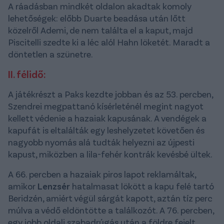
A ráadásban mindkét oldalon akadtak komoly
lehetőségek: előbb Duarte beadása után lőtt
közelről Ademi, de nem találta el a kaput, majd
Piscitelli szedte ki a léc alól Hahn löketét. Maradt a
döntetlen a szünetre.
II. félidő:
A játékrészt a Paks kezdte jobban és az 53. percben,
Szendrei megpattanó kísérleténél megint nagyot
kellett védenie a hazaiak kapusának. A vendégek a
kapufát is eltalálták egy leshelyzetet követően és
nagyobb nyomás alá tudták helyezni az újpesti
kapust, miközben a lila-fehér kontrák kevésbé ültek.
A 66. percben a hazaiak piros lapot reklamáltak,
amikor
Lenzsér
hatalmasat lökött a kapu felé tartó
Beridzén, amiért végül sárgát kapott, aztán tíz perc
múlva a védő eldöntötte a találkozót. A 76. percben,
egy jobb oldali szabadrúgás után a földre fejelt