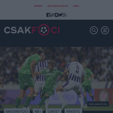
#FRADI
#ÁTIGAZOLÁSOK
#NB I
Fotó: paksifc.hu
MAGYAR FOCI
NB I
ÚJPEST
PAKSI FC