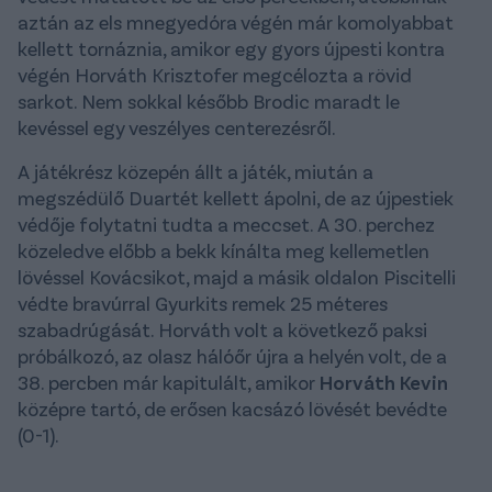
aztán az els mnegyedóra végén már komolyabbat
kellett tornáznia, amikor egy gyors újpesti kontra
végén Horváth Krisztofer megcélozta a rövid
sarkot. Nem sokkal később Brodic maradt le
kevéssel egy veszélyes centerezésről.
A játékrész közepén állt a játék, miután a
megszédülő Duartét kellett ápolni, de az újpestiek
védője folytatni tudta a meccset. A 30. perchez
közeledve előbb a bekk kínálta meg kellemetlen
lövéssel Kovácsikot, majd a másik oldalon Piscitelli
védte bravúrral Gyurkits remek 25 méteres
szabadrúgását. Horváth volt a következő paksi
próbálkozó, az olasz hálóőr újra a helyén volt, de a
38. percben már kapitulált, amikor
Horváth Kevin
középre tartó, de erősen kacsázó lövését bevédte
(0-1).