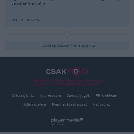
szövetségi edzője.
2026-08-08 14:54
TOVÁBB AZ ÖSSZES ÁTIGAZOLÁSHOZ
Csakfoci.hu © 2026 Minden jog fenntartva.
A csakfoci.hu üzemeltetője: DrFoci Kft.
Médiaajánlat
Impresszum
Szerzői jogok
PR-Archívum
Adatvédelem
Kommentszabályzat
Kapcsolat
powered by