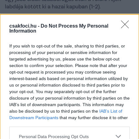
labdája kötött ki a hazai kapuban (1-2).
csakfoci.hu -
Do Not Process My Personal
Information
If you wish to opt-out of the sale, sharing to third parties, or
processing of your personal or sensitive information for
targeted advertising by us, please use the below opt-out
section to confirm your selection. Please note that after your
opt-out request is processed you may continue seeing
interest-based ads based on personal information utilized by
us or personal information disclosed to third parties prior to
your opt-out. You may separately opt-out of the further
disclosure of your personal information by third parties on the
IAB’s list of downstream participants. This information may
also be disclosed by us to third parties on the
IAB’s List of
Downstream Participants
that may further disclose it to other
Az Újpest Brodic két közeli fejesénél járt a
third parties.
legközelebb az újabb egyenlítéshez (Kovácsik
Please note that this website/app uses one or more Google
Personal Data Processing Opt Outs
mindkétszer védett), ami végül nem sikerült. A