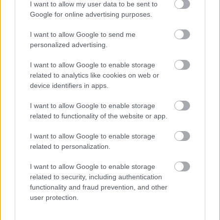
I want to allow my user data to be sent to
Brodic
Google for online advertising purposes.
Paks:
Kovácsik - Lenzsér, Kinyik, Szekszárdi - Osváth,
I want to allow Google to send me
Papp, Gyurkits (Windecker, 79.), Horváth Ke. (Hinora,
personalized advertising.
87.), Silye - Hahn (Tóth B., 63.), Szendrei (Pető, 63.)
I want to allow Google to enable storage
Korábban:
related to analytics like cookies on web or
device identifiers in apps.
Kisvárda - Puskás Akadémia 2-1
I want to allow Google to enable storage
ZTE - ETO FC 1-1
related to functionality of the website or app.
I want to allow Google to enable storage
related to personalization.
Itt állíthatod be, hogy a Csakfoci az elsők
I want to allow Google to enable storage
között legyen a Google-találatokban
related to security, including authentication
functionality and fraud prevention, and other
user protection.
Tetszett a cikk? Megosztanád?