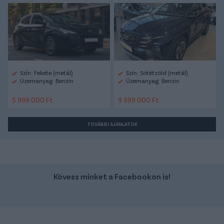
Szín: Fekete (metál)
Szín: Sötétzöld (metál)
Üzemanyag: Benzin
Üzemanyag: Benzin
5 999 000 Ft
9 999 000 Ft
TOVÁBBI AJÁNLATOK
Kövess minket a Facebookon is!