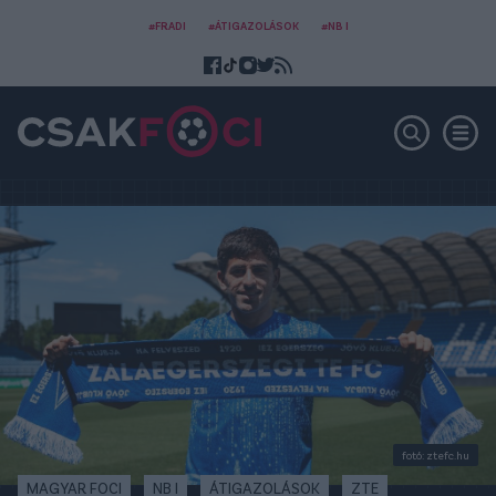
#FRADI
#ÁTIGAZOLÁSOK
#NB I
fotó: ztefc.hu
MAGYAR FOCI
NB I
ÁTIGAZOLÁSOK
ZTE