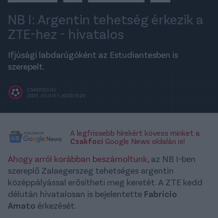
NB I: Argentin tehetség érkezik a
ZTE-hez - hivatalos
Ifjúsági labdarúgóként az Estudiantesben is
szerepelt.
CSAKFOCI.HU
2025. JÚLIUS 1., KEDD 15:29
A legfrissebb hírekért kövess minket a
Csakfoci
Google News oldalán is!
Ahogy arról korábban beszámoltunk,
az NB I-ben
szereplő Zalaegerszeg tehetséges argentin
középpályással erősítheti meg keretét. A ZTE kedd
délután hivatalosan is bejelentette
Fabricio
Amato
érkezését.