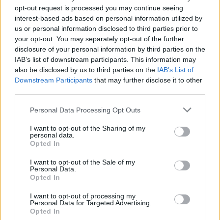
hiszen egy olyan rangos klub korábbi játékosát
opt-out request is processed you may continue seeing
sikerült megszereznünk, mint a Estudiantes de La
interest-based ads based on personal information utilized by
Plata. Ő volt a második számú csapatuk kapitánya
us or personal information disclosed to third parties prior to
és úgy gondoljuk, hogy értékes erősítést jelenthet a
your opt-out. You may separately opt-out of the further
számunkra. Energikus, labdára agresszív játékos, aki
disclosure of your personal information by third parties on the
IAB’s list of downstream participants. This information may
ugyanakkor a labda birtokában is rendkívül aktív és
also be disclosed by us to third parties on the
IAB’s List of
remekül passzol. Bár fiatal és még fejlődésben van,
Downstream Participants
that may further disclose it to other
úgy véljük, hogy a képességei tökéletesen
third parties.
illeszkednek a játékstílusunkhoz és a magyar
labdarúgást övező versenykörnyezethez. Fabricio
Please note that this website/app uses one or more Google
Personal Data Processing Opt Outs
services and may gather and store information including but
sikeréhsége és az új kihívás iránti nyitottsága már
not limited to your visit or usage behaviour. You may click to
I want to opt-out of the Sharing of my
csak ráadás volt
- mondta az új igazolásról a ZTE
personal data.
grant or deny consent to Google and its third-party tags to
sportért felelős elnöke, Andrés Jornet.
Opted In
use your data for below specified purposes in below Google
consent section.
I want to opt-out of the Sale of my
Már most pörögnek a csapatok az átigazolási
Personal Data.
piacon. Folyamatosan frissülő rovatunkban
Opted In
ezúttal is mindig mindent megtalálsz - csak
I want to opt-out of processing my
kattints ide és böngészd a híreket egy nap
Personal Data for Targeted Advertising.
többször is.
Opted In