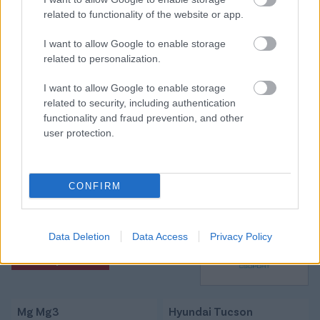
related to functionality of the website or app.
I want to allow Google to enable storage
Itt állíthatod be, hogy a Csakfoci az elsők
related to personalization.
között legyen a Google-találatokban
I want to allow Google to enable storage
related to security, including authentication
Tetszett a cikk? Megosztanád?
functionality and fraud prevention, and other
user protection.
Link másolása
Email küldés
CÍMKÉK:
#MAGYAR FOCI
#NB I
#ÁTIGAZOLÁSOK
CONFIRM
#ZALAEGERSZEG
#FABRICIO AMATO
Data Deletion
Data Access
Privacy Policy
Autópiac
Mg Mg3
Hyundai Tucson