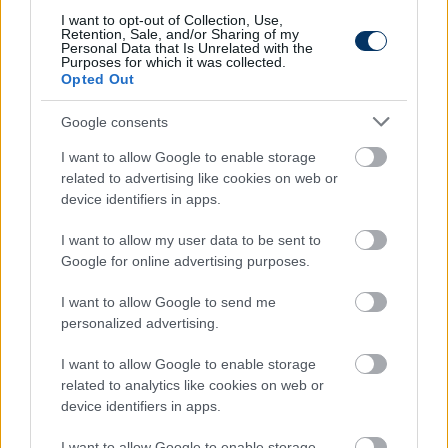
I want to opt-out of Collection, Use,
Olvastad már?
Retention, Sale, and/or Sharing of my
Personal Data that Is Unrelated with the
Purposes for which it was collected.
Opted Out
Google consents
I want to allow Google to enable storage
related to advertising like cookies on web or
device identifiers in apps.
I want to allow my user data to be sent to
Google for online advertising purposes.
I want to allow Google to send me
Megerősítve: Nem tudtak
personalized advertising.
megegyezni, újabb két alapember
távozott Kazincbarcikáról - hivatalos
I want to allow Google to enable storage
related to analytics like cookies on web or
Bejelentést tett az NB I-es újonc Lucasról és Vargáról.
device identifiers in apps.
Elolvasom
I want to allow Google to enable storage