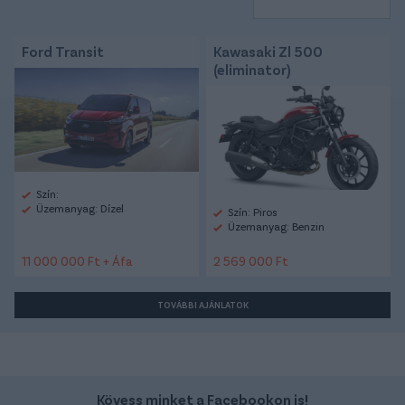
Ford Transit
Kawasaki Zl 500
(eliminator)
Szín:
Üzemanyag: Dízel
Szín: Piros
Üzemanyag: Benzin
11 000 000 Ft + Áfa
2 569 000 Ft
TOVÁBBI AJÁNLATOK
Kövess minket a Facebookon is!