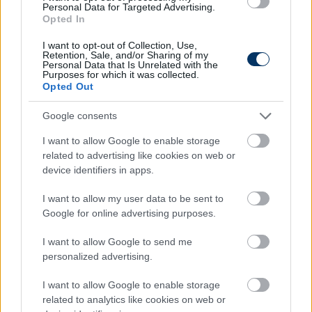
ETO FC–MTK Budapest
, 17:45 (M4 Sport)
Personal Data for Targeted Advertising.
Opted In
Paksi FC–ZTE FC
, 20:00 (M4 Sport)
I want to opt-out of Collection, Use,
Retention, Sale, and/or Sharing of my
Personal Data that Is Unrelated with the
Olvastad már?
Purposes for which it was collected.
Opted Out
Google consents
I want to allow Google to enable storage
related to advertising like cookies on web or
device identifiers in apps.
I want to allow my user data to be sent to
Google for online advertising purposes.
I want to allow Google to send me
personalized advertising.
Nem csak egy elmaradt ETO-kiállítást
kért számon a bírón az örmény edző -
I want to allow Google to enable storage
mit fog tenni most az UEFA?
related to analytics like cookies on web or