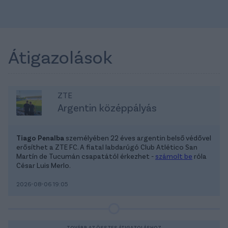
Átigazolások
ZTE
Argentin középpályás
Tiago Penalba
személyében 22 éves argentin belső védővel
erősíthet a ZTE FC. A fiatal labdarúgó Club Atlético San
Martín de Tucumán csapatától érkezhet -
számolt be
róla
César Luis Merlo.
2026-08-06 19:05
TOVÁBB AZ ÖSSZES ÁTIGAZOLÁSHOZ