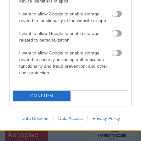
device identifiers in apps.
Jegise Melikjan szerint mindkét csapat megérdemelte
volna a győzelmet.
I want to allow Google to enable storage
related to functionality of the website or app.
Elolvasom
I want to allow Google to enable storage
related to personalization.
Itt állíthatod be, hogy a Csakfoci az elsők
I want to allow Google to enable storage
között legyen a Google-találatokban
related to security, including authentication
functionality and fraud prevention, and other
user protection.
Tetszett a cikk? Megosztanád?
Link másolása
Email küldés
CONFIRM
CÍMKÉK:
#MAGYAR FOCI
#NB I
#KEZDÉSI IDŐPONTOK
Data Deletion
Data Access
Privacy Policy
Autópiac