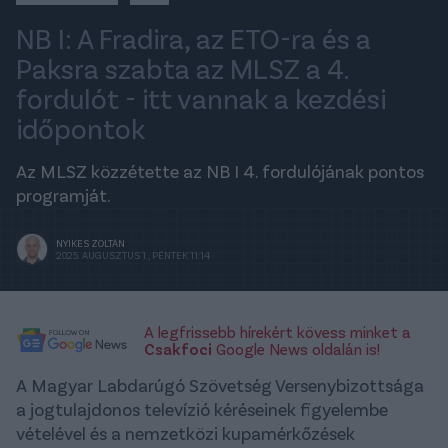
NB I: A Fradira, az ETO-ra és a
Paksra szabta az MLSZ a 4.
fordulót - itt vannak a kezdési
időpontok
Az MLSZ közzétette az NB I 4. fordulójának pontos
programját.
NYIKES ZOLTÁN
2025. AUGUSZTUS 1., PÉNTEK 11:14
A legfrissebb hírekért kövess minket a
Csakfoci
Google News oldalán is!
A Magyar Labdarúgó Szövetség Versenybizottsága
a jogtulajdonos televízió kéréseinek figyelembe
vételével és a nemzetközi kupamérkőzések