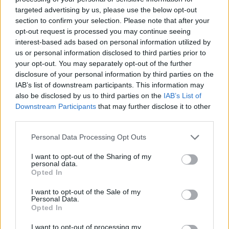
agusztus 7-én és 14-én, mindkétszer csütörtökön
targeted advertising by us, please use the below opt-out
lép pályára a KL-selejtező harmadik körében.
section to confirm your selection. Please note that after your
opt-out request is processed you may continue seeing
interest-based ads based on personal information utilized by
NB I, 4. forduló
us or personal information disclosed to third parties prior to
your opt-out. You may separately opt-out of the further
Augusztus 15., péntek
disclosure of your personal information by third parties on the
IAB’s list of downstream participants. This information may
Újpest FC–Kisvárda Master Good
, 20:15 (M4 Sport)
also be disclosed by us to third parties on the
IAB’s List of
Downstream Participants
that may further disclose it to other
Augusztus 16., szombat
third parties.
DVTK–Kolorcity Kazincbarcika SC
, 18:15 (M4
Please note that this website/app uses one or more Google
Personal Data Processing Opt Outs
services and may gather and store information including but
Sport+)
not limited to your visit or usage behaviour. You may click to
I want to opt-out of the Sharing of my
Ferencvárosi TC–Puskás Akadémia FC
, 20:15 (M4
personal data.
grant or deny consent to Google and its third-party tags to
Opted In
Sport)
use your data for below specified purposes in below Google
consent section.
I want to opt-out of the Sale of my
Augusztus 17., vasárnap
Personal Data.
Opted In
DVSC–Nyíregyháza Spartacus FC
, 15:30 (M4 Sport)
I want to opt-out of processing my