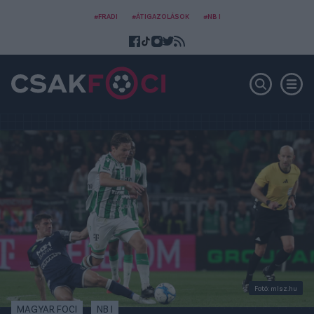
#FRADI
#ÁTIGAZOLÁSOK
#NB I
Fotó: mlsz.hu
MAGYAR FOCI
NB I