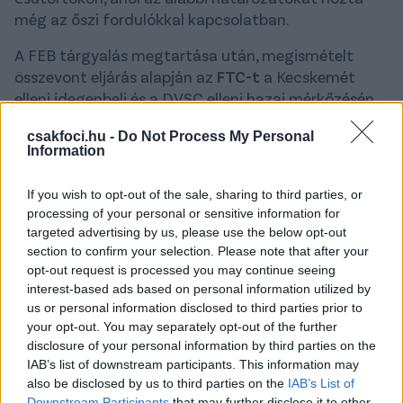
még az őszi fordulókkal kapcsolatban.
A FEB tárgyalás megtartása után, megismételt
összevont eljárás alapján az
FTC-t
a Kecskemét
elleni idegenbeli és a DVSC elleni hazai mérkőzésén
történt, a rend megzavarásával kapcsolatos
csakfoci.hu -
Do Not Process My Personal
szurkolói cselekményekért (megbotránkoztató,
Information
obszcén kifejezések bekiabálása és rasszista
megnyilvánulás) pénzbüntetés megfizetésére
If you wish to opt-out of the sale, sharing to third parties, or
kötelezi, továbbá elrendeli a sportszervezet 1 soron
processing of your personal or sensitive information for
következő hazai NB I-es bajnoki mérkőzésén a
targeted advertising by us, please use the below opt-out
Groupama Aréna „B3” szektorának a lezárását -
section to confirm your selection. Please note that after your
olvasható az
mlsz.hu-n
.
opt-out request is processed you may continue seeing
interest-based ads based on personal information utilized by
A FEB szintén pénzbüntetés megfizetésére
us or personal information disclosed to third parties prior to
kötelezte a
Kisvárdát
- a szabolcsiakat is a rend
your opt-out. You may separately opt-out of the further
disclosure of your personal information by third parties on the
megzavarásával kapcsolatos szurkolói
IAB’s list of downstream participants. This information may
cselekményért (rasszista megnyilvánulás) -, továbbá
also be disclosed by us to third parties on the
IAB’s List of
elrendelte a Várkerti Stadion „D” szektorrészében
Downstream Participants
that may further disclose it to other