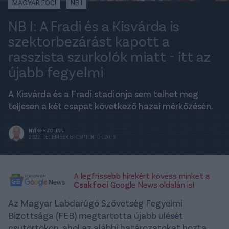
MAGYAR FOCI
NB I
NB I: A Fradi és a Kisvárda is
szektorbezárást kapott a
rasszista szurkolók miatt - itt az
újabb fegyelmi
A Kisvárda és a Fradi stadionja sem telhet meg
teljesen a két csapat következő hazai mérkőzésén.
NYIKES ZOLTÁN
2022. DECEMBER 8., CSÜTÖRTÖK 20:15
A legfrissebb hírekért kövess minket a
Csakfoci
Google News oldalán is!
Az Magyar Labdarúgó Szövetség Fegyelmi
Bizottsága (FEB) megtartotta újabb ülését
csütörtökön, ahol az alábbi határozatokat hozta