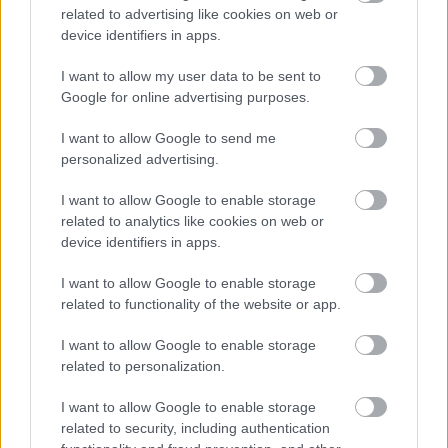
Tunéziai lapértesülések szerint a Bundesligában
related to advertising like cookies on web or
szereplő Hertha BSC is bejelentkezett a Fradi
device identifiers in apps.
középpályásáért.
I want to allow my user data to be sent to
Elolvasom
Google for online advertising purposes.
I want to allow Google to send me
personalized advertising.
Itt állíthatod be, hogy a Csakfoci az elsők
között legyen a Google-találatokban
I want to allow Google to enable storage
related to analytics like cookies on web or
device identifiers in apps.
Tetszett a cikk? Megosztanád?
I want to allow Google to enable storage
Link másolása
Email küldés
related to functionality of the website or app.
CÍMKÉK:
#MAGYAR FOCI
#NB I
#FRADI
I want to allow Google to enable storage
#FERENCVÁROS
#FTC
#KISVÁRDA
#FEGYELMI
related to personalization.
#FEGYELMI HATÁROZAT
I want to allow Google to enable storage
related to security, including authentication