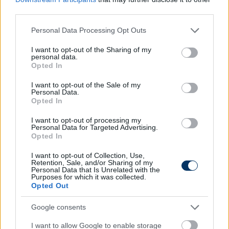
található valamennyi szektor lezárását a következő
third parties.
hazai bajnokira.
Please note that this website/app uses one or more Google
Personal Data Processing Opt Outs
services and may gather and store information including but
Olvastad már?
not limited to your visit or usage behaviour. You may click to
I want to opt-out of the Sharing of my
personal data.
grant or deny consent to Google and its third-party tags to
Opted In
use your data for below specified purposes in below Google
consent section.
I want to opt-out of the Sale of my
Personal Data.
Opted In
I want to opt-out of processing my
Personal Data for Targeted Advertising.
Opted In
I want to opt-out of Collection, Use,
Retention, Sale, and/or Sharing of my
Personal Data that Is Unrelated with the
Purposes for which it was collected.
Fradi: Állítják, Bundesliga-klub is
Opted Out
kiszemelhette a vb-n remeklő
Google consents
Laidounit - mutatjuk a friss infókat
I want to allow Google to enable storage