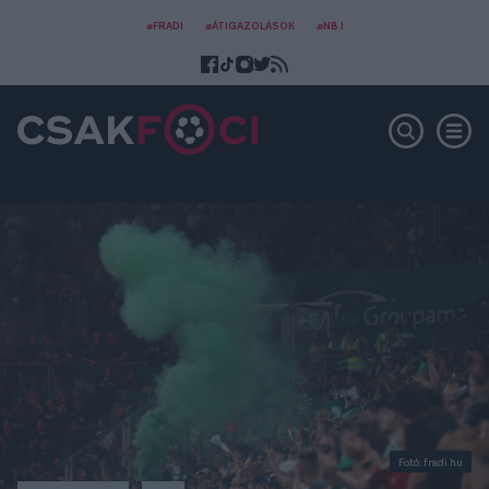
#FRADI
#ÁTIGAZOLÁSOK
#NB I
Fotó: fradi.hu