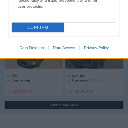
functionality and fraud prevention, and other
user protection.
Autópiac
CONFIRM
Geely Starray Em-i
Volvo Xc90
Data Deletion
Data Access
Privacy Policy
Szín:
Szín: Kék
Üzemanyag:
Üzemanyag: Hibrid
13 599 000 Ft
30 190 000 Ft
TOVÁBBI AJÁNLATOK