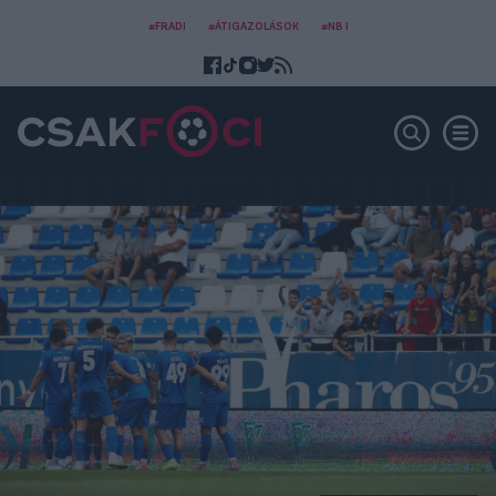
#FRADI
#ÁTIGAZOLÁSOK
#NB I