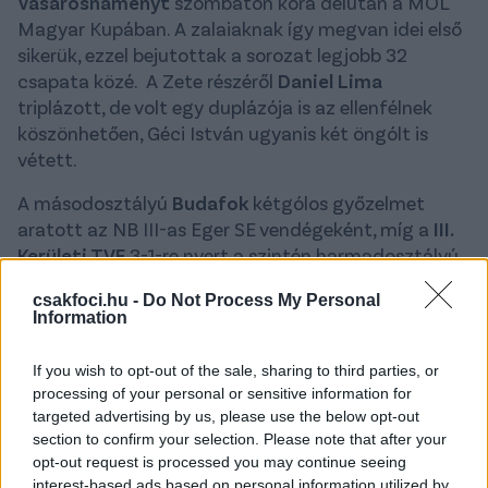
Vásárosnaményt
szombaton kora délután a MOL
Magyar Kupában. A zalaiaknak így megvan idei első
sikerük, ezzel bejutottak a sorozat legjobb 32
csapata közé. A Zete részéről
Daniel Lima
triplázott, de volt egy duplázója is az ellenfélnek
köszönhetően, Géci István ugyanis két öngólt is
vétett.
A másodosztályú
Budafok
kétgólos győzelmet
aratott az NB III-as Eger SE vendégeként, míg a
III.
Kerületi TVE
3-1-re nyert a szintén harmadosztályú
PTE-PEAC otthonában.
csakfoci.hu -
Do Not Process My Personal
Information
MOL Magyar Kupa, 3. forduló (a 32 közé
jutásért)
If you wish to opt-out of the sale, sharing to third parties, or
processing of your personal or sensitive information for
ZTE-Vásárosnamény (megye I.) 13-0
(Géci 8., 78. -
targeted advertising by us, please use the below opt-out
mindkettő öngól, Skribek 12., Vieira Ferreira Sousa
section to confirm your selection. Please note that after your
opt-out request is processed you may continue seeing
30., Bodnár G. 32., Alves Soares 48., Klausz 59., Lima
interest-based ads based on personal information utilized by