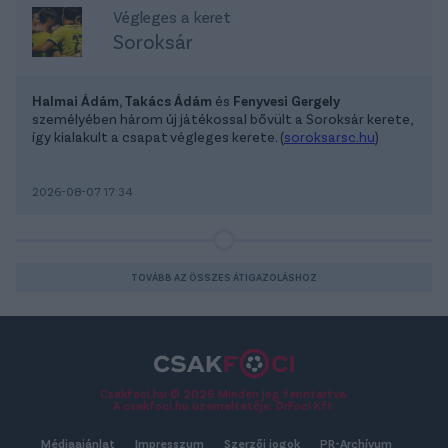
Végleges a keret
Soroksár
Halmai Ádám, Takács Ádám
és
Fenyvesi Gergely
személyében három új játékossal bővült a Soroksár kerete,
így kialakult a csapat végleges kerete. (
soroksarsc.hu
)
2026-08-07 17:34
TOVÁBB AZ ÖSSZES ÁTIGAZOLÁSHOZ
Csakfoci.hu © 2026 Minden jog fenntartva.
A csakfoci.hu üzemeltetője: DrFoci Kft.
Médiaajánlat
Impresszum
Szerzői jogok
PR-Archívum