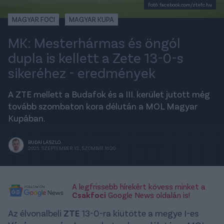
Fotó: facebook.com/ztefc.hu
MAGYAR FOCI
MAGYAR KUPA
MK: Mesterhármas és öngól
dupla is kellett a Zete 13-0-s
sikeréhez - eredmények
A ZTE mellett a Budafok és a III. kerület jutott még
tovább szombaton kora délután a MOL Magyar
Kupában.
BUDAI LÁSZLÓ
2025. SZEPTEMBER 13., SZOMBAT 16:20
A legfrissebb hírekért kövess minket a
Csakfoci
Google News oldalán is!
Az élvonalbeli
ZTE
13-0-ra kiütötte a megye I-es