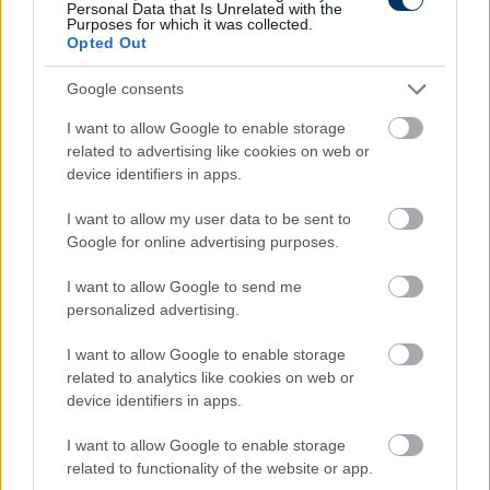
Personal Data that Is Unrelated with the
Purposes for which it was collected.
Opted Out
Google consents
I want to allow Google to enable storage
related to advertising like cookies on web or
device identifiers in apps.
Magyar Kupa: A Loki kettőt, az ETO
I want to allow my user data to be sent to
hármat, a Paks ötöt rúgott, egy NB I-
Google for online advertising purposes.
es csapat túlórázott - a 15.00-s
meccsek eredményei
I want to allow Google to send me
personalized advertising.
Így alakultak/alakulnak a 15.00-kor kezdődött Magyar
Kupa-mérkőzések.
I want to allow Google to enable storage
related to analytics like cookies on web or
Elolvasom
device identifiers in apps.
I want to allow Google to enable storage
related to functionality of the website or app.
Itt állíthatod be, hogy a Csakfoci az elsők