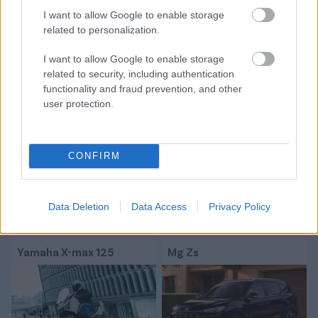
között legyen a Google-találatokban
I want to allow Google to enable storage
related to personalization.
Tetszett a cikk? Megosztanád?
I want to allow Google to enable storage
related to security, including authentication
Link másolása
Email küldés
functionality and fraud prevention, and other
user protection.
CÍMKÉK:
#MAGYAR FOCI
#MAGYAR KUPA
#MOL
MAGYAR KUPA
#MK
CONFIRM
Autópiac
Data Deletion
Data Access
Privacy Policy
Yamaha X-max 125
Mg Zs