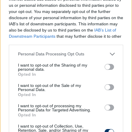
61., 77., 80., Borges Da Silva 63., Csonka A. 67., Bitca
us or personal information disclosed to third parties prior to
83.)
your opt-out. You may separately opt-out of the further
Eger SE (NB III)-Budafoki MTE (NB II) 0-2
(Selyem
disclosure of your personal information by third parties on the
IAB’s list of downstream participants. This information may
31., Varga B. 70.)
also be disclosed by us to third parties on the
IAB’s List of
PTE-PEAC (NB III) - III. Kerületi TVE (NB III) 1-3
Downstream Participants
that may further disclose it to other
third parties.
pénteken játszották:
Please note that this website/app uses one or more Google
Personal Data Processing Opt Outs
Tatbánya (NB III)-Soroksár (NB II) 0-2
services and may gather and store information including but
not limited to your visit or usage behaviour. You may click to
I want to opt-out of the Sharing of my
personal data.
grant or deny consent to Google and its third-party tags to
Opted In
A 15.00-s meccsekről alább olvashatsz
use your data for below specified purposes in below Google
consent section.
I want to opt-out of the Sale of my
Personal Data.
Olvastad már?
Opted In
I want to opt-out of processing my
Personal Data for Targeted Advertising.
Opted In
I want to opt-out of Collection, Use,
Retention, Sale, and/or Sharing of my