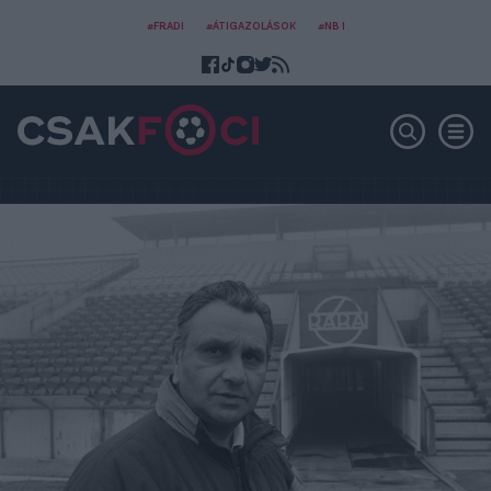
#FRADI
#ÁTIGAZOLÁSOK
#NB I