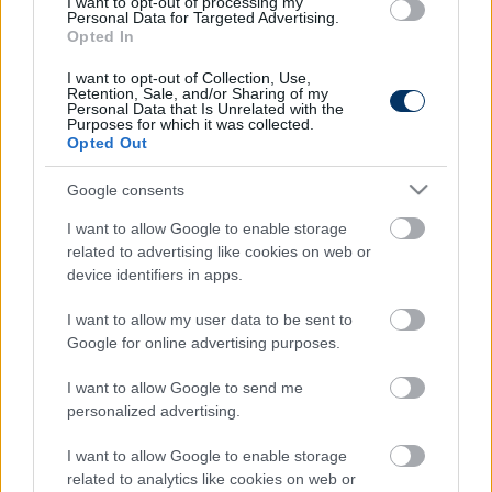
I want to opt-out of processing my
Personal Data for Targeted Advertising.
Opted In
I want to opt-out of Collection, Use,
Retention, Sale, and/or Sharing of my
Personal Data that Is Unrelated with the
Itt állíthatod be, hogy a Csakfoci az elsők
Purposes for which it was collected.
Opted Out
között legyen a Google-találatokban
Google consents
Tetszett a cikk? Megosztanád?
I want to allow Google to enable storage
related to advertising like cookies on web or
Link másolása
Email küldés
device identifiers in apps.
I want to allow my user data to be sent to
CÍMKÉK:
#MAGYAR FOCI
#MAGYAR VÁLOGATOTT
Google for online advertising purposes.
#MTK
#GYŐRI ETO
#VEREBES JÓZSEF
I want to allow Google to send me
personalized advertising.
Autópiac
I want to allow Google to enable storage
related to analytics like cookies on web or