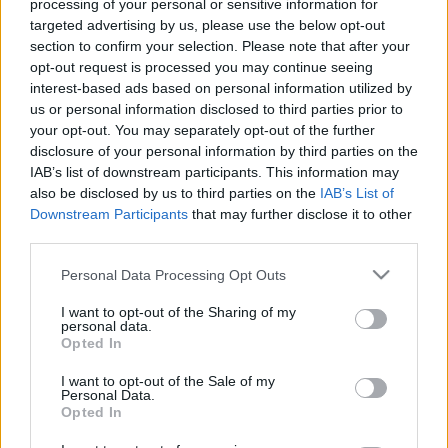
legendás tréner lánya beszédében elmondta,
processing of your personal or sensitive information for
édesapja valahányszor Győrbe utazott, mindig úgy
targeted advertising by us, please use the below opt-out
section to confirm your selection. Please note that after your
érezte magát, mint aki hazaérkezett.
opt-out request is processed you may continue seeing
interest-based ads based on personal information utilized by
A Lebó Ferenc szobrászművész által készített
us or personal information disclosed to third parties prior to
alkotást a tréner lányai - Krisztina és Mariann -,
your opt-out. You may separately opt-out of the further
valamint Bolla Péter, a Magyar Labdarúgó
disclosure of your personal information by third parties on the
Szövetség Győr-Moson-Sopron megyei
IAB’s list of downstream participants. This information may
igazgatóságának társadalmi elnöke leplezte le.
also be disclosed by us to third parties on the
IAB’s List of
Downstream Participants
that may further disclose it to other
Verebes József tavaly március 13-án, 74 évesen
third parties.
hunyt el. Edzői pályafutása során a legnagyobb
Please note that this website/app uses one or more Google
sikereit a győri Rába ETO-val és az MTK-val érte el.
Personal Data Processing Opt Outs
services and may gather and store information including but
Háromszor nyert bajnoki címet, és még öt
not limited to your visit or usage behaviour. You may click to
I want to opt-out of the Sharing of my
alkalommal szerzett érmet az NB I-ben. A magyar
personal data.
grant or deny consent to Google and its third-party tags to
Opted In
válogatottat két időszakban is irányította
use your data for below specified purposes in below Google
szövetségi kapitányként. (MTI)
consent section.
I want to opt-out of the Sale of my
Personal Data.
Opted In