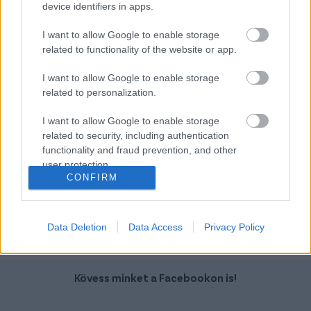
device identifiers in apps.
Ford Transit
Volvo S90
I want to allow Google to enable storage
related to functionality of the website or app.
I want to allow Google to enable storage
related to personalization.
I want to allow Google to enable storage
Szín:
Szín: Sötétszürke (metál)
related to security, including authentication
Üzemanyag: Dízel
Üzemanyag: Benzin
functionality and fraud prevention, and other
user protection.
11 000 000 Ft + Áfa
10 490 000 Ft
CONFIRM
TOVÁBBI AJÁNLATOK
Data Deletion
Data Access
Privacy Policy
Kövess minket a Facebookon is!