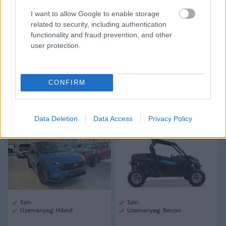
Link másolása
Email küldés
I want to allow Google to enable storage
related to security, including authentication
CÍMKÉK:
#ÁTIGAZOLÁSOK
#DVSC
#DEBRECEN
functionality and fraud prevention, and other
#KEMENES SZABOLCS
user protection.
Autópiac
CONFIRM
Data Deletion
Data Access
Privacy Policy
Ford Kuga
Cfmoto Zforce 950
Szín:
Szín:
Üzemanyag: Hibrid
Üzemanyag: Benzin