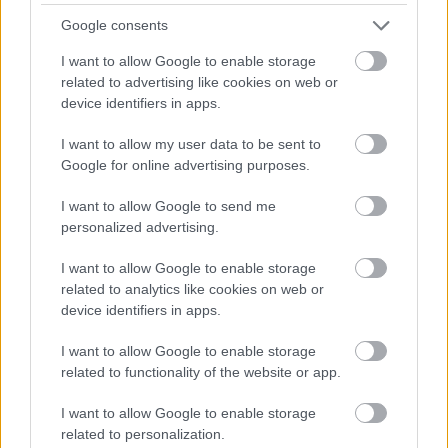
Google consents
I want to allow Google to enable storage
related to advertising like cookies on web or
device identifiers in apps.
NB I: Tijaniért 700 ezer eurót ajánlott
egy magyar klub, de nem az Újpest
I want to allow my user data to be sent to
Google for online advertising purposes.
Megy az alkudozás a nigériai csatárért, aki remek
tavaszi szezont futott a Szparinál.
I want to allow Google to send me
personalized advertising.
Elolvasom
I want to allow Google to enable storage
related to analytics like cookies on web or
device identifiers in apps.
Itt állíthatod be, hogy a Csakfoci az elsők
között legyen a Google-találatokban
I want to allow Google to enable storage
related to functionality of the website or app.
I want to allow Google to enable storage
Tetszett a cikk? Megosztanád?
related to personalization.