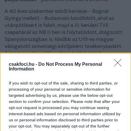
A 40 éves szakember edzői karrierje – Bognár
György mellett – Budaörsön kezdődött, ahol az
utánpótlásért is felelt, majd a III. kerületi TVE
csapatánál az NB II-ben is folytatódott, dolgozott
Spanyolországban is. Később az U19-es magyar
válogatott szövetségi edzőjeként tevékenykedett.
A magyar utánpótlás-válogatottak közül
egyedüliként, Kemenes Szabolcs vezetésével és több
csakfoci.hu -
Do Not Process My Personal
debreceni játékossal a keretben szerepelt az U-19-es
Information
válogatott az UEFA Elit körben Olaszországban idén
tavasszal - írja a Loki honlapja.
If you wish to opt-out of the sale, sharing to third parties, or
processing of your personal or sensitive information for
Az angolul és spanyolul is beszélő Kemenes Szabolcs
targeted advertising by us, please use the below opt-out
modern felfogású, a korszerű módszerekben
section to confirm your selection. Please note that after your
otthonosan mozgó, a nemzetközi utánpótlás
opt-out request is processed you may continue seeing
követelményszintjét tökéletesen ismerő, kiterjedt
interest-based ads based on personal information utilized by
us or personal information disclosed to third parties prior to
nemzetközi kapcsolatrendszerrel bíró, ambiciózus
your opt-out. You may separately opt-out of the further
szakember, aki tudásával sokat tehet hozzá a