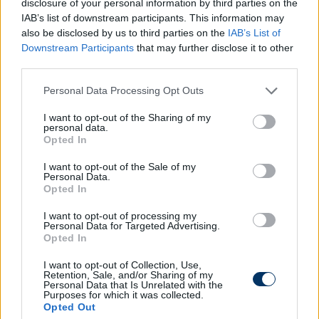
disclosure of your personal information by third parties on the
pallagi edzőcentrumban zajló munkához - teszik
IAB’s list of downstream participants. This information may
hozzá.
also be disclosed by us to third parties on the
IAB’s List of
Downstream Participants
that may further disclose it to other
Természetesen Herczeg András továbbra is
third parties.
megbecsült tagja és fontos szereplője marad a
DVSC Labdarúgó Akadémia szakmai vezetésének,
Please note that this website/app uses one or more Google
Personal Data Processing Opt Outs
services and may gather and store information including but
korábbi utánpótlás-válogatott játékosával,
not limited to your visit or usage behaviour. You may click to
I want to opt-out of the Sharing of my
Kemenes Szabolccsal együtt fejlesztik tovább a
personal data.
grant or deny consent to Google and its third-party tags to
debreceni tehetségeket
- zárul a közlemény.
Opted In
use your data for below specified purposes in below Google
consent section.
I want to opt-out of the Sale of my
Olvastad már?
Personal Data.
Opted In
I want to opt-out of processing my
Personal Data for Targeted Advertising.
Opted In
I want to opt-out of Collection, Use,
Retention, Sale, and/or Sharing of my
Personal Data that Is Unrelated with the
Purposes for which it was collected.
Opted Out