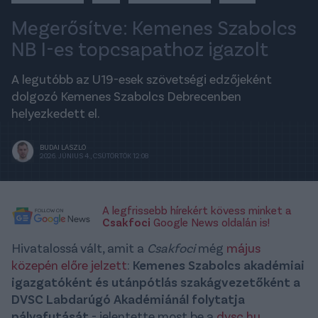
Megerősítve: Kemenes Szabolcs
NB I-es topcsapathoz igazolt
A legutóbb az U19-esek szövetségi edzőjeként
dolgozó Kemenes Szabolcs Debrecenben
helyezkedett el.
BUDAI LÁSZLÓ
2026. JÚNIUS 4., CSÜTÖRTÖK 12:08
A legfrissebb hírekért kövess minket a
Csakfoci
Google News oldalán is!
Hivatalossá vált, amit a
Csakfoci
még
május
közepén előre jelzett
:
Kemenes Szabolcs akadémiai
igazgatóként és utánpótlás szakágvezetőként a
DVSC Labdarúgó Akadémiánál folytatja
pályafutását
- jelentette most be a
dvsc.hu
.