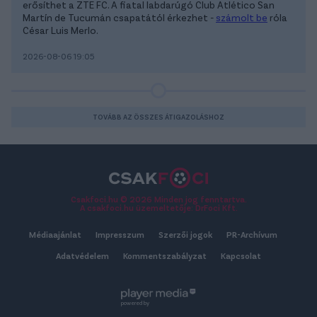
erősíthet a ZTE FC. A fiatal labdarúgó Club Atlético San
Martín de Tucumán csapatától érkezhet -
számolt be
róla
César Luis Merlo.
2026-08-06 19:05
TOVÁBB AZ ÖSSZES ÁTIGAZOLÁSHOZ
Csakfoci.hu © 2026 Minden jog fenntartva.
A csakfoci.hu üzemeltetője: DrFoci Kft.
Médiaajánlat
Impresszum
Szerzői jogok
PR-Archívum
Adatvédelem
Kommentszabályzat
Kapcsolat
powered by