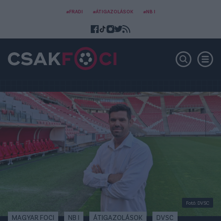
#FRADI
#ÁTIGAZOLÁSOK
#NB I
Fotó: DVSC
MAGYAR FOCI
NB I
ÁTIGAZOLÁSOK
DVSC