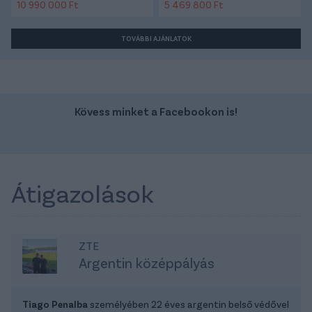
10 990 000 Ft
5 469 800 Ft
TOVÁBBI AJÁNLATOK
Kövess minket a Facebookon is!
Átigazolások
ZTE
Argentin középpályás
Tiago Penalba
személyében 22 éves argentin belső védővel