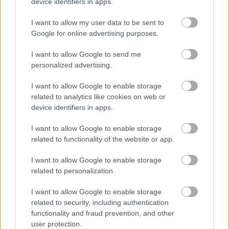
device identifiers in apps.
pazar szabadrúgásból volt eredményes.
Elolvasom
I want to allow my user data to be sent to
Google for online advertising purposes.
I want to allow Google to send me
Itt állíthatod be, hogy a Csakfoci az elsők
personalized advertising.
között legyen a Google-találatokban
I want to allow Google to enable storage
related to analytics like cookies on web or
device identifiers in apps.
Tetszett a cikk? Megosztanád?
I want to allow Google to enable storage
Link másolása
Email küldés
related to functionality of the website or app.
CÍMKÉK:
#MAGYAR FOCI
#LÉGIÓSOK
#BELGIUM
I want to allow Google to enable storage
#VANCSA ZALÁN
#LOMMEL
related to personalization.
I want to allow Google to enable storage
related to security, including authentication
Autópiac
functionality and fraud prevention, and other
user protection.