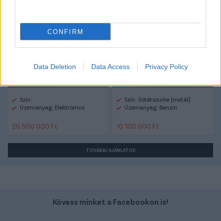
Volvo Ex60
Ford Focus
CONFIRM
Data Deletion
Data Access
Privacy Policy
Szín:
Szín: Sötétszürke (metál)
Üzemanyag: Elektromos
Üzemanyag: Benzin
26 500 000 Ft
10 100 000 Ft
TOVÁBBI AJÁNLATOK
Kövess minket a Facebookon is!