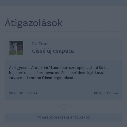
Átigazolások
Ex-Fradi
Cissé új csapata
Az Egyesült Arab Emirátusokban szereplő Ittihad Kalba
bejelentette a Ferencvárostól szerződése lejártával
távozott
Ibrahim Cissé
leigazolását.
2026-08-07 11:04
RÉSZLETEK
TOVÁBB AZ ÖSSZES ÁTIGAZOLÁSHOZ