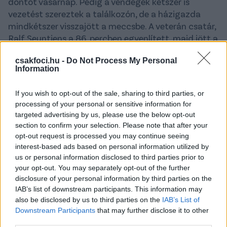
döntőt vasárnap. Pedig a vendégek kétszer is
vezetést szereztek a találkozón, de a házigazda
mindkétszer visszajött a meccsbe. A veterán csatár,
Ralf Seuntjens a 86. percben egyenlített, majd jött a
csereként beállt
Vancsa Zalán
, aki a 95. percben
csakfoci.hu -
Do Not Process My Personal
megnyerte a mérkőzést csapatának, miután egy
Information
kipattanót kapásból a bal alsóba vágott.
A válogatott támadó remek formában van az
If you wish to opt-out of the sale, sharing to third parties, or
processing of your personal or sensitive information for
elmúlt hetekben, már a negyedik találatát jegyezte
targeted advertising by us, please use the below opt-out
a rájátszásban és nagyon közel lőtte csapatát a
section to confirm your selection. Please note that after your
feljutáshoz.
opt-out request is processed you may continue seeing
interest-based ads based on personal information utilized by
us or personal information disclosed to third parties prior to
@dazn_be
😱 | Lommel SK take the advantage
your opt-out. You may separately opt-out of the further
into the second leg after a dramatic win! 3️⃣-2️⃣
disclosure of your personal information by third parties on the
#LOMDEN
#lommel
#dender
#scenes
IAB’s list of downstream participants. This information may
#comeback
♬ origineel geluid - DAZN Belgium
also be disclosed by us to third parties on the
IAB’s List of
🇧🇪
Downstream Participants
that may further disclose it to other
third parties.