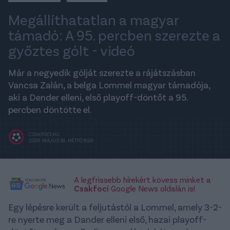
Megállíthatatlan a magyar
támadó: A 95. percben szerezte a
győztes gólt - videó
Már a negyedik gólját szerezte a rájátszásban
Vancsa Zalán, a belga Lommel magyar támadója,
aki a Dender elleni, első playoff-döntőt a 95.
percben döntötte el.
CSAKFOCI.HU
2026. MÁJUS 18., HÉTFŐ 9:29
A legfrissebb hírekért kövess minket a
Csakfoci
Google News oldalán is!
Egy lépésre került a feljutástól a Lommel, amely 3-2-
re nyerte meg a Dander elleni első, hazai playoff-