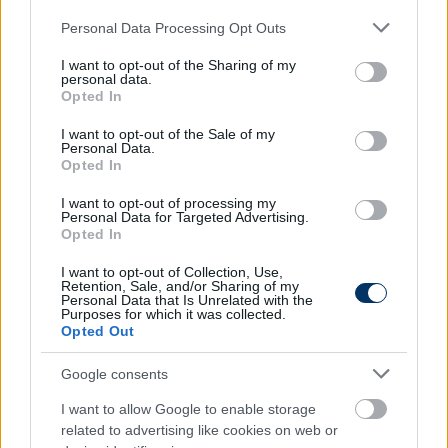
Olvastad már?
Please note that this website/app uses one or more Google
Personal Data Processing Opt Outs
services and may gather and store information including but
not limited to your visit or usage behaviour. You may click to
I want to opt-out of the Sharing of my
personal data.
grant or deny consent to Google and its third-party tags to
Opted In
use your data for below specified purposes in below Google
consent section.
I want to opt-out of the Sale of my
Personal Data.
Opted In
I want to opt-out of processing my
Personal Data for Targeted Advertising.
Opted In
I want to opt-out of Collection, Use,
Retention, Sale, and/or Sharing of my
Personal Data that Is Unrelated with the
Még Szoboszlai is csettintene, akkora
Purposes for which it was collected.
szabadrúgás-gólt lőtt a magyar
Opted Out
válogatott játékos - videó
Google consents
A magyar válogatott középpályás, Csongvai Áron
I want to allow Google to enable storage
főszerepet vállalt csapata, a svéd AIK vasárnapi
related to advertising like cookies on web or
bajnokiján: a Västeras elleni idegenbeli találkozón