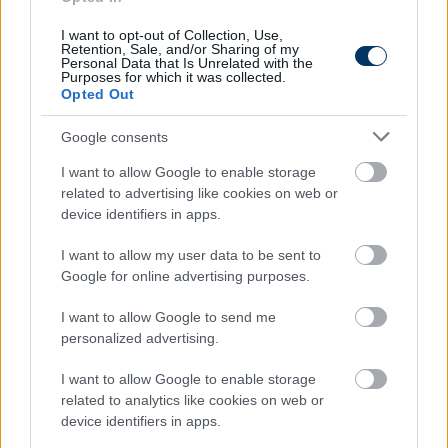
I want to opt-out of Collection, Use,
Retention, Sale, and/or Sharing of my
Personal Data that Is Unrelated with the
Purposes for which it was collected.
Opted Out
Google consents
I want to allow Google to enable storage
related to advertising like cookies on web or
device identifiers in apps.
A Sky Sports bebizonyította, miért
I want to allow my user data to be sent to
Google for online advertising purposes.
bombafogás Kerkez a Liverpoolnak:
"Nála aligha lenne bárki is
I want to allow Google to send me
alkalmasabb"
personalized advertising.
A Sky Sports készített átfogó cikket arról, miért volt
I want to allow Google to enable storage
szüksége Kerkez Milosra a Liverpoolnak.
related to analytics like cookies on web or
device identifiers in apps.
Elolvasom