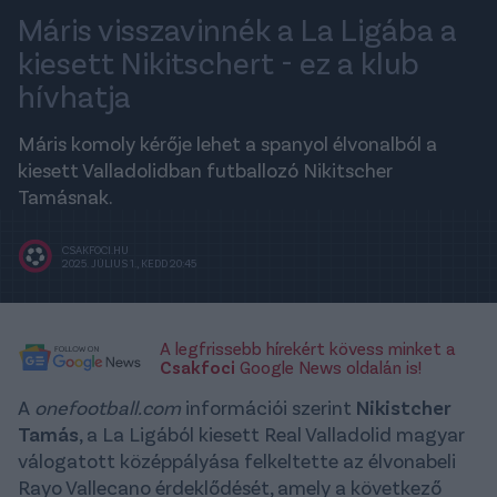
Máris visszavinnék a La Ligába a
kiesett Nikitschert - ez a klub
hívhatja
Máris komoly kérője lehet a spanyol élvonalból a
kiesett Valladolidban futballozó Nikitscher
Tamásnak.
CSAKFOCI.HU
2025. JÚLIUS 1., KEDD 20:45
A legfrissebb hírekért kövess minket a
Csakfoci
Google News oldalán is!
A
onefootball.com
információi szerint
Nikistcher
Tamás
, a La Ligából kiesett Real Valladolid magyar
válogatott középpályása felkeltette az élvonabeli
Rayo Vallecano érdeklődését, amely a következő