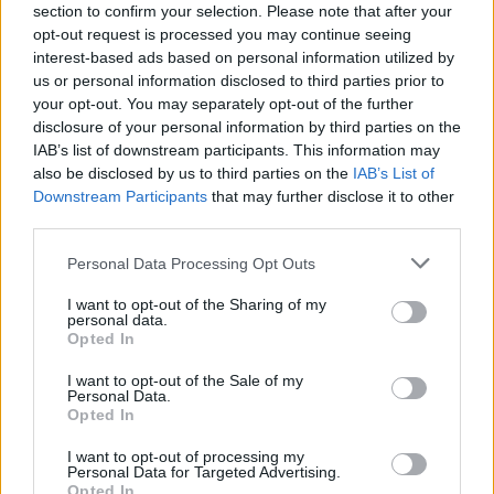
mind a magyar futballista, mind az érdeklődő
section to confirm your selection. Please note that after your
klubok tudomására hozta már.
opt-out request is processed you may continue seeing
interest-based ads based on personal information utilized by
A madridi klubhoz közeli források szerint a
us or personal information disclosed to third parties prior to
kölcsönajánlat a következő napokban érkezik meg
your opt-out. You may separately opt-out of the further
disclosure of your personal information by third parties on the
hivatalos formában is a lila-fehérekhez, de a kérőnél,
IAB’s list of downstream participants. This information may
azaz a Rayo Vallecanónál már most feltételezik,
also be disclosed by us to third parties on the
IAB’s List of
hogy a művelet nem lesz egyszerű, hiszen a
Downstream Participants
that may further disclose it to other
Valladolid számít Nikitscherre, és komoly
third parties.
befektetésként tekinti rá a jelenben és a jövőben
Please note that this website/app uses one or more Google
egyaránt - még a másodosztályban is.
Personal Data Processing Opt Outs
services and may gather and store information including but
not limited to your visit or usage behaviour. You may click to
I want to opt-out of the Sharing of my
A spanyol sajtó szerint már korábban is elképzelhető
personal data.
grant or deny consent to Google and its third-party tags to
volt, hogy a Valladolid megpróbálja őt kölcsönadni,
Opted In
use your data for below specified purposes in below Google
azonban Nikitscher
arról beszélt
, hogy minden
consent section.
I want to opt-out of the Sale of my
bizonnyal marad a második vonalba kiesett
Personal Data.
csapatban.
Opted In
I want to opt-out of processing my
Olvastad már?
Personal Data for Targeted Advertising.
Opted In