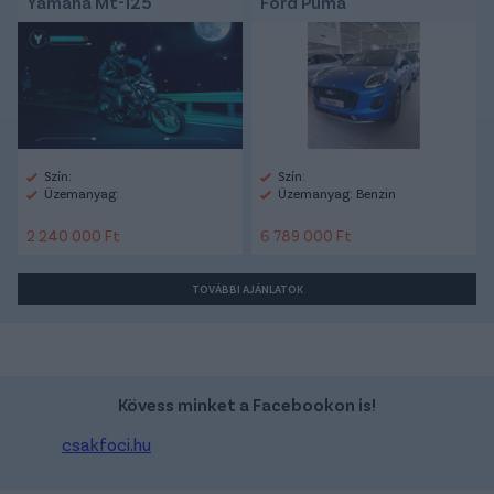
Yamaha Mt-125
Ford Puma
Szín:
Szín:
Üzemanyag:
Üzemanyag: Benzin
2 240 000 Ft
6 789 000 Ft
TOVÁBBI AJÁNLATOK
Kövess minket a Facebookon is!
csakfoci.hu