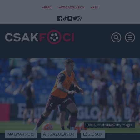
#FRADI
#ÁTIGAZOLÁSOK
#NB I
Fotó: Aitor Alcalde/Getty Images
MAGYAR FOCI
ÁTIGAZOLÁSOK
LÉGIÓSOK