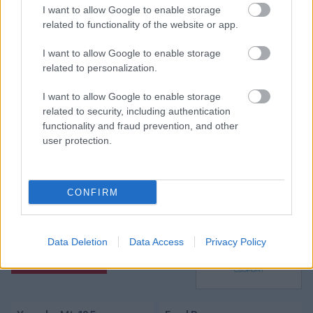
I want to allow Google to enable storage
related to functionality of the website or app.
Itt állíthatod be, hogy a Csakfoci az elsők
I want to allow Google to enable storage
között legyen a Google-találatokban
related to personalization.
I want to allow Google to enable storage
Tetszett a cikk? Megosztanád?
related to security, including authentication
functionality and fraud prevention, and other
Link másolása
Email küldés
user protection.
CÍMKÉK:
#MAGYAR FOCI
#LÉGIÓSOK
#ÁTIGAZOLÁSOK
#SPANYOL FOCI
#NIKITSCHER
CONFIRM
TAMÁS
#REAL VALLADOLID
#RAYO VALLECANO
Data Deletion
Data Access
Privacy Policy
Autópiac