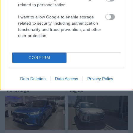
related to personalization.
Tetszett a cikk? Megosztanád?
I want to allow Google to enable storage
Link másolása
Email küldés
related to security, including authentication
functionality and fraud prevention, and other
CÍMKÉK:
#MAGYAR FOCI
#MAGYAR VÁLOGATOTT
user protection.
#SZENEGÁL
CONFIRM
Autópiac
Data Deletion
Data Access
Privacy Policy
Ford Kuga
Mg Zs