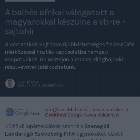
A balhés afrikai válogatott a
magyarokkal készülne a vb-re -
sajtóhír
A nemzetközi sajtóban újabb lehetséges felkészülési
mérkőzéssel hozták kapcsolatba nemzeti
csapatunkat. Ha összejön a meccs, világbajnoki
résztvevővel találkozhatunk.
BUDAI LÁSZLÓ
2018. JANUÁR 13., SZOMBAT 16:24
A legfrissebb hírekért kövess minket a
Csakfoci
Google News oldalán is!
Külföldi lapértesülések szerint a
Szenegáli
Labdarúgó Szövetség
FIFA-ügynököket bízott