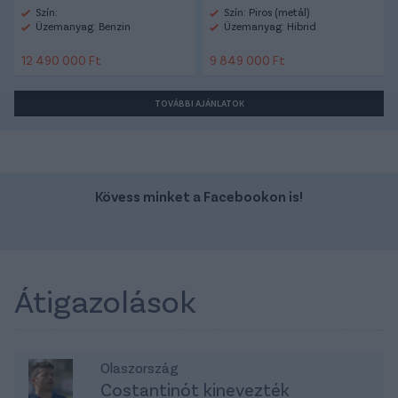
Szín:
Szín: Piros (metál)
Üzemanyag: Benzin
Üzemanyag: Hibrid
12 490 000 Ft
9 849 000 Ft
TOVÁBBI AJÁNLATOK
Kövess minket a Facebookon is!
Átigazolások
Olaszország
Costantinót kinevezték