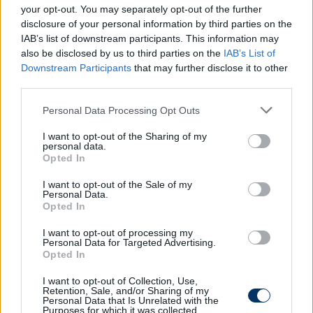
your opt-out. You may separately opt-out of the further
mondta az mlsz.hu
-nak a kapitány.
-
Ugyanakkor
disclosure of your personal information by third parties on the
meg kell néznünk a sorsolás eredményét, és az ott
IAB’s list of downstream participants. This information may
kapott ellenfelek alapján kell eldöntenünk azt, hogy
also be disclosed by us to third parties on the
IAB’s List of
mely csapatok elleni meccsek szolgálják majd
Downstream Participants
that may further disclose it to other
legjobban a felkészülésünket.
third parties.
Please note that this website/app uses one or more Google
Personal Data Processing Opt Outs
Az is előfordulhat, hogy defenzívebb
services and may gather and store information including but
csapatokkal kerülünk majd össze a
not limited to your visit or usage behaviour. You may click to
I want to opt-out of the Sharing of my
personal data.
grant or deny consent to Google and its third-party tags to
Nemzetek Ligájában, ebben az esetben
Opted In
use your data for below specified purposes in below Google
pedig a felkészülésünket is jobban
consent section.
I want to opt-out of the Sale of my
szolgálhatja, ha ilyen stílusú csapatok ellen
Personal Data.
játsszuk a barátságos mérkőzéseket.
Opted In
I want to opt-out of processing my
Personal Data for Targeted Advertising.
Szenegál az elmúlt időszakban a vb-re jutás mellett
Opted In
egy
hatalmas botránnyal került a címlapokra
. 2017
I want to opt-out of Collection, Use,
márciusában Elefántcsontparttal játszottak
Retention, Sale, and/or Sharing of my
Personal Data that Is Unrelated with the
mérkőzést Párizsban, de a 88. percben, 1-1-es
Purposes for which it was collected.