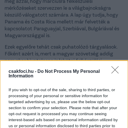
meg azzal, hogy márciusra felkészülési
mérkőzéseket szervezzen le a világbajnokságra
készülő válogatott számára. A lap úgy tudja, hogy
Panama és Costa Rica mellett már felvették a
kapcsolatot Paraguayjal, Szerbiával, Bulgáriával és
Magyarországgal is.
Ezek egyelőre tehát csak puhatolózó tárgyalások.
Főként azért is, mert a magyar szövetség addig
nem akar hivatalosan is lekötni felkészülési
mérkőzéseket, amíg nem derül ki, hogy a mieinknek
csakfoci.hu -
Do Not Process My Personal
mely csapatokkal kell majd megmérkőzniük az
Information
ősszel kezdődő Nemzetek Ligájában (ezzel
vélhetően máshol is így vannak). Erről
Georges
If you wish to opt-out of the sale, sharing to third parties, or
Leekens
szövetségi kapitány is nyilatkozott a
processing of your personal or sensitive information for
napokban adott interjújában.
targeted advertising by us, please use the below opt-out
section to confirm your selection. Please note that after your
-
Tudom, hogy az MLSZ-t nagyon erős csapatoktól is
opt-out request is processed you may continue seeing
megkeresték barátságos találkozók lehetőségével
interest-based ads based on personal information utilized by
us or personal information disclosed to third parties prior to
kapcsolatban, ami természetesen nagyon jó dolog -