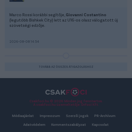
Marco Rossi korábbi segítője,
Giovanni Costantino
(legutóbb Bishkek City) lett az U16-os olasz válogatott új
szövetségi edzője.
2026-08-08 14:54
TOVÁBB AZ ÖSSZES ÁTIGAZOLÁSHOZ
Csakfoci.hu © 2026 Minden jog fenntartva.
A csakfoci.hu üzemeltetője: DrFoci Kft.
Médiaajánlat
Impresszum
Szerzői jogok
PR-Archívum
Adatvédelem
Kommentszabályzat
Kapcsolat