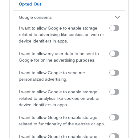
állásnál a szurkolók elözönlötték a pályát. A
Opted Out
biztonsági emberek képtelenek voltak megállítani a
drukkereket, akik a játékosokra támadtak. A
Google consents
játékvezető azonnal félbeszakította a meccset,
I want to allow Google to enable storage
amelyet nem is lehetett befejezni. A két ország
related to advertising like cookies on web or
egyébként 2012-ben is balhés összecsapást játszott
device identifiers in apps.
egymással.
I want to allow my user data to be sent to
A Nemzetek Ligája sorsolását január 24-én tartják,
Google for online advertising purposes.
ezután tisztulhat a kép hivatalosan is a magyar
I want to allow Google to send me
válogatott barátságos mérkőzéseinek ellenfelei
personalized advertising.
kapcsán. Korábban arról számoltak be külföldi lapok,
hogy
Uruguayjal is megmérkőzhetnek a mieink
I want to allow Google to enable storage
Montevideóban.
related to analytics like cookies on web or
device identifiers in apps.
I want to allow Google to enable storage
Itt állíthatod be, hogy a Csakfoci az elsők
related to functionality of the website or app.
között legyen a Google-találatokban
I want to allow Google to enable storage