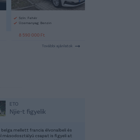
Szín: Fehér
Üzemanyag: Benzin
8 590 000 Ft
További ajánlatok
ETO
Njie-t figyelik
belga mellett francia élvonalbeli és
l másodosztályú csapat is figyeli at