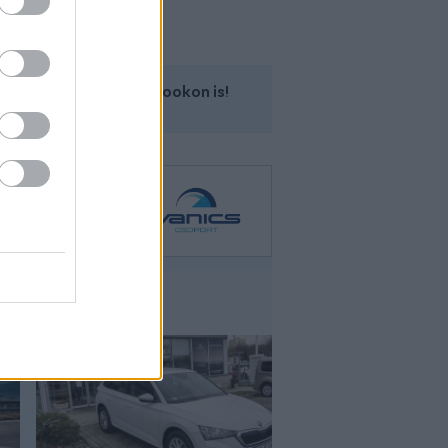
Kövess minket a Facebookon is!
Skoda Scala