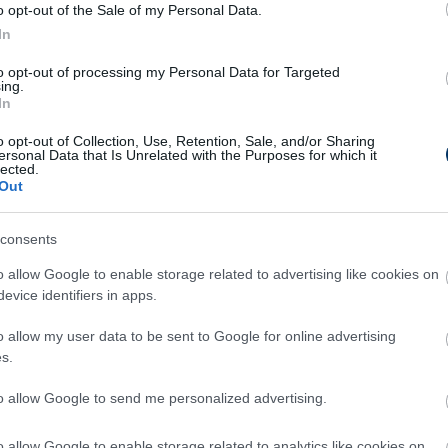
o opt-out of the Sale of my Personal Data.
közlekedés használatát ajánlja és azt, hogy
In
gyat ne vigyenek magukkal, mert azt
to opt-out of processing my Personal Data for Targeted
inózus tárgyakról állítólag a Benfica és a
ing.
In
tos tájékoztatást ad - írja
o opt-out of Collection, Use, Retention, Sale, and/or Sharing
ersonal Data that Is Unrelated with the Purposes for which it
lected.
, helyi idő szerint 18.45-kor mér megnyitja a
Out
gyar szurkolók szervezett menete a Campolide
consents
rénához, ugyancsak rendőri felügyelet mellett.
o allow Google to enable storage related to advertising like cookies on
evice identifiers in apps.
o allow my user data to be sent to Google for online advertising
s.
Csakfoci az elsők között legyen a Google-
to allow Google to send me personalized advertising.
o allow Google to enable storage related to analytics like cookies on