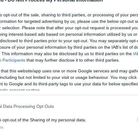
to opt-out of the sale, sharing to third parties, or processing of your per
formation for targeted advertising by us, please use the below opt-out s
r selection. Please note that after your opt-out request is processed y
eing interest-based ads based on personal information utilized by us or
disclosed to third parties prior to your opt-out. You may separately opt-
i intézkedések várhatóak.
losure of your personal information by third parties on the IAB’s list of
ar menet.
. This information may also be disclosed by us to third parties on the
IA
Participants
that may further disclose it to other third parties.
 that this website/app uses one or more Google services and may gath
including but not limited to your visit or usage behaviour. You may click 
rt kövess minket a
Csakfoci
Google News oldalán is!
Eze
 to Google and its third-party tags to use your data for below specifi
ogle consent section.
n számolt be a szombati Portugália-
n arról, hogy a napokban történt londoni
l Data Processing Opt Outs
rzések és biztonsági intézkedések várják majd
togató több tízezer hazai és magyar drukkert.
o opt-out of the Sharing of my personal data.
In
- Fogadj és nyerj itt!