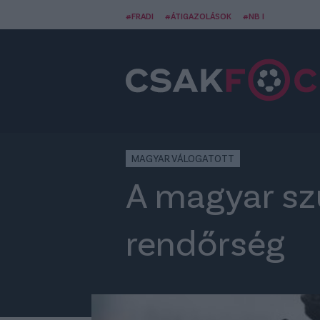
#FRADI
#ÁTIGAZOLÁSOK
#NB I
MAGYAR VÁLOGATOTT
A magyar sz
rendőrség