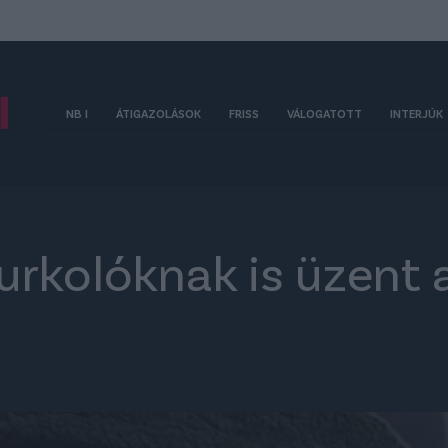
NB I
ÁTIGAZOLÁSOK
FRISS
VÁLOGATOTT
INTERJÚK
urkolóknak is üzent 