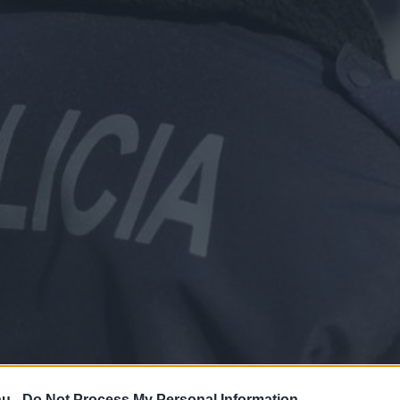
hu -
Do Not Process My Personal Information