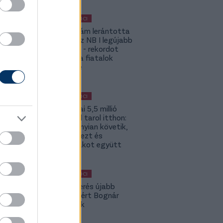
MAGYAR FOCI
Szalai Ádám lerántotta
a leplet az NB I legújabb
számairól - rekordot
döntött a fiatalok
játékideje
MAGYAR FOCI
Szoboszlai 5,5 millió
követővel tarol itthon:
2-szer annyian követik,
mint Kerkezt és
Dzsudzsákot együtt
MAGYAR FOCI
A Fradi-verés újabb
kispadot ért Bognár
Györgynek