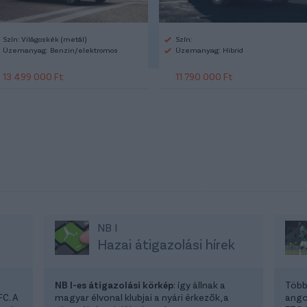
Szín: Világoskék (metál)
Szín:
Üzemanyag: Benzin/elektromos
Üzemanyag: Hibrid
13 499 000 Ft
11 790 000 Ft
NB I
s
Hazai átigazolási hírek
NB I-es átigazolási körkép
: így állnak a
Több 
FC. A
magyar élvonal klubjai a nyári érkezők, a
ango