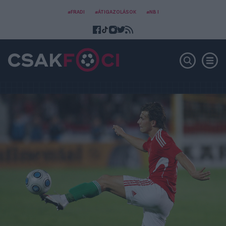
#FRADI
#ÁTIGAZOLÁSOK
#NB I