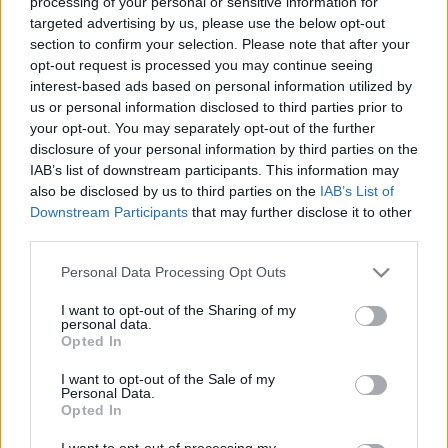
processing of your personal or sensitive information for
Vogts által irányított skótokkal Glasgowban. A
targeted advertising by us, please use the below opt-out
mieink simán, 3-0-ra nyertek Huszi Szabolcs
section to confirm your selection. Please note that after your
duplájával, valamint egy öngóllal. A mérkőzés Huszti
opt-out request is processed you may continue seeing
bombagólja miatt marad emlékezetes.
interest-based ads based on personal information utilized by
us or personal information disclosed to third parties prior to
Egy ilyet el tudnánk képzelni ma este is valamelyik
your opt-out. You may separately opt-out of the further
játékosunktól:
disclosure of your personal information by third parties on the
IAB’s list of downstream participants. This information may
also be disclosed by us to third parties on the
IAB’s List of
Downstream Participants
that may further disclose it to other
third parties.
Please note that this website/app uses one or more Google
Personal Data Processing Opt Outs
services and may gather and store information including but
not limited to your visit or usage behaviour. You may click to
I want to opt-out of the Sharing of my
personal data.
grant or deny consent to Google and its third-party tags to
Opted In
use your data for below specified purposes in below Google
consent section.
I want to opt-out of the Sale of my
Personal Data.
Opted In
I want to opt-out of processing my