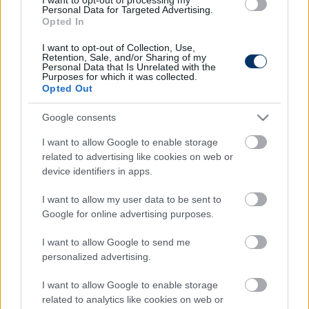
Personal Data for Targeted Advertising.
Opted In
I want to opt-out of Collection, Use,
Retention, Sale, and/or Sharing of my
Personal Data that Is Unrelated with the
Purposes for which it was collected.
Opted Out
Itt állíthatod be, hogy a Csakfoci az elsők
között legyen a Google-találatokban
Google consents
I want to allow Google to enable storage
Tetszett a cikk? Megosztanád?
related to advertising like cookies on web or
device identifiers in apps.
Link másolása
Email küldés
I want to allow my user data to be sent to
CÍMKÉK:
#EB 2024
Google for online advertising purposes.
I want to allow Google to send me
personalized advertising.
Autópiac
I want to allow Google to enable storage
related to analytics like cookies on web or