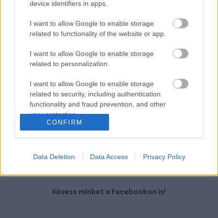
device identifiers in apps.
Volvo Xc60
Volvo Xc40
I want to allow Google to enable storage
related to functionality of the website or app.
I want to allow Google to enable storage
related to personalization.
I want to allow Google to enable storage
Szín: Sötétszürke
Szín:
related to security, including authentication
Üzemanyag:
Üzemanyag: Benzin
functionality and fraud prevention, and other
user protection.
21 990 000 Ft
14 380 000 Ft
CONFIRM
TOVÁBBI AJÁNLATOK
Data Deletion
Data Access
Privacy Policy
Kövess minket a Facebookon is!