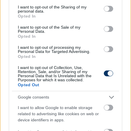
services and may gather and store information including but
alakulhatott volna. No pánik! Legközelebb jobb
not limited to your visit or usage behaviour. You may click to
I want to opt-out of the Sharing of my
personal data.
lesz! – 18%
grant or deny consent to Google and its third-party tags to
Opted In
use your data for below specified purposes in below Google
Egyértelműen többet vártam, baljós jel így
consent section.
I want to opt-out of the Sale of my
kezdeni a vb-selejtezős évet. Időben jött pofon,
Personal Data.
ébresztő! – 14%
Opted In
I want to opt-out of processing my
Personal Data for Targeted Advertising.
Opted In
I want to opt-out of Collection, Use,
Retention, Sale, and/or Sharing of my
Personal Data that Is Unrelated with the
Purposes for which it was collected.
Opted Out
Google consents
I want to allow Google to enable storage
related to advertising like cookies on web or
Olvastad már?
device identifiers in apps.