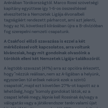
Arénában Törökországtól. Marco Rossi szövetségi
kapitány együttese így 1-6-os összesítéssel
elveszítette a Nemzetek Ligája élvonalbeli
tagságáért rendezett párharcot, ami azt jelenti,
hogy az NL következő kiírásában újra a B-divízióban
fog szerepelni nemzeti csapatunk.
A Csakfoci előző szavazása is ezzel a két
mérkőzéssel volt kapcsolatos, arra voltunk
kíváncsiak, hogy mit gondolnak olvasóink a
törökök elleni két Nemzetek Ligája-találkozóról.
A legtöbb szavazat (41%) arra az opcióra érkezett,
hogy "nézzük reálisan, nem az A-ligában a helyünk,
egyszerűen túl erősek nekünk ezek a szintű
csapatok", majd ezt követően 27%-ot kapott az a
lehetőség, hogy "komoly gondokat látok, ez a
csapat lefelé megy, lépnie kell Rossinak és/vagy a
válogatás vagy a játékrendszer terén valami újat