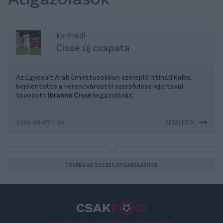
Ex-Fradi
Cissé új csapata
Az Egyesült Arab Emirátusokban szereplő Ittihad Kalba
bejelentette a Ferencvárostól szerződése lejártával
távozott
Ibrahim Cissé
leigazolását.
2026-08-07 11:04
RÉSZLETEK
TOVÁBB AZ ÖSSZES ÁTIGAZOLÁSHOZ
Csakfoci.hu © 2026 Minden jog fenntartva.