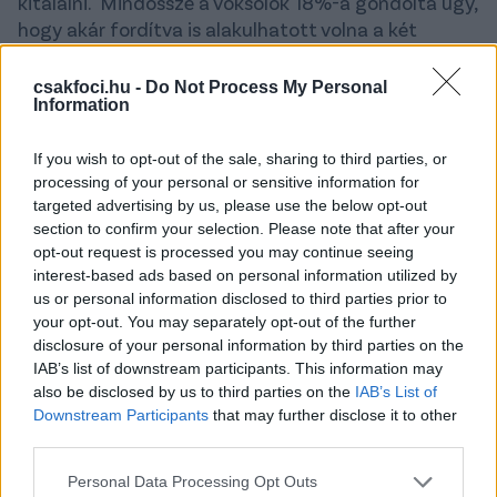
kitalálni." Mindössze a voksolók 18%-a gondolta úgy,
hogy akár fordítva is alakulhatott volna a két
mérkőzés, nem kell pánikolni, míg a legkevesebben
(14%) arra szavaztak, hogy egyértelműen többet
csakfoci.hu -
Do Not Process My Personal
Information
vártak, baljós jel így kezdeni a vb-selejtezős évet.
Csakfoci-szavazás
If you wish to opt-out of the sale, sharing to third parties, or
processing of your personal or sensitive information for
targeted advertising by us, please use the below opt-out
Mit gondolsz a törökök elleni két Nemzetek
section to confirm your selection. Please note that after your
Ligája-meccsről?
opt-out request is processed you may continue seeing
interest-based ads based on personal information utilized by
Nézzük reálisan, nem az A-ligában a helyünk.
us or personal information disclosed to third parties prior to
Egyszerűen túl erősek nekünk ezek a szintű
your opt-out. You may separately opt-out of the further
csapatok. – 41%
disclosure of your personal information by third parties on the
IAB’s list of downstream participants. This information may
Komoly gondokat látok, ez a csapat lefelé megy,
also be disclosed by us to third parties on the
IAB’s List of
lépnie kell Rossinak és/vagy a válogatás vagy a
Downstream Participants
that may further disclose it to other
játékrendszer terén valami újat kitalálni. – 27%
third parties.
Mindkét meccsen megvoltak a helyzeteink az első
Please note that this website/app uses one or more Google
Personal Data Processing Opt Outs
félidőben, ha azok bemennek, fordítva is