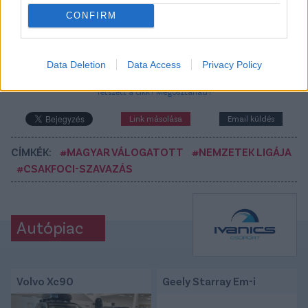
CONFIRM
Itt állíthatod be, hogy a Csakfoci az elsők
között legyen a Google-találatokban
Data Deletion
Data Access
Privacy Policy
Tetszett a cikk? Megosztanád?
Link másolása
Email küldés
CÍMKÉK:
#MAGYAR VÁLOGATOTT
#NEMZETEK LIGÁJA
#CSAKFOCI-SZAVAZÁS
Autópiac
Volvo Xc90
Geely Starray Em-i