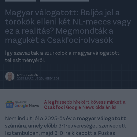
Magyar válogatott: Baljós jel a
törökök elleni két NL-meccs vagy
ez a realitás? Megmondták a
magukét a Csakfoci-olvasók
Így szavaztak a szurkolók a magyar válogatott
teljesítményéről.
NYIKES ZOLTÁN
2025. MÁRCIUS 25., KEDD 12:03
A legfrissebb hírekért kövess minket a
Csakfoci
Google News oldalán is!
Nem indult jól a 2025-ös év a
magyar válogatott
számára, amely előbb 3-1-es vereséget szenvedett
Isztambulban, majd 3-0-ra kikapott a Puskás