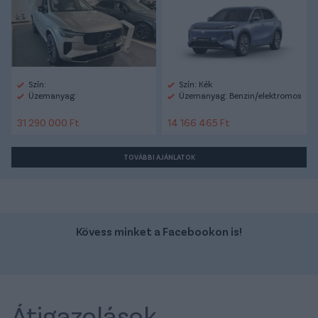
Szín:
Szín: Kék
Üzemanyag:
Üzemanyag: Benzin/elektromos
31 290 000 Ft
14 166 465 Ft
TOVÁBBI AJÁNLATOK
Kövess minket a Facebookon is!
Átigazolások