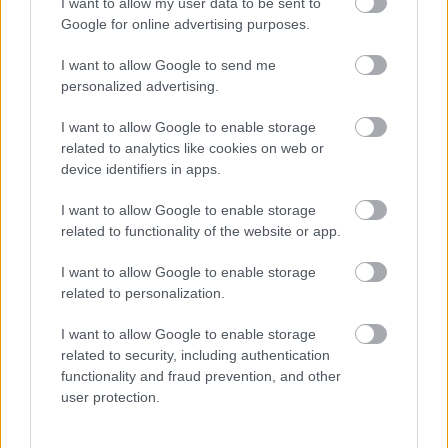
I want to allow my user data to be sent to
Google for online advertising purposes.
I want to allow Google to send me
personalized advertising.
I want to allow Google to enable storage
related to analytics like cookies on web or
device identifiers in apps.
I want to allow Google to enable storage
related to functionality of the website or app.
Szoboszlai és Arda Güler csatája új
szintre emelkedett: Felrobbantotta a
I want to allow Google to enable storage
TikTokot ez az animációs videó
related to personalization.
Az egyik legnépszerűbb labdarúgással foglalkozó
I want to allow Google to enable storage
animátor sem hagyhatta ki Szoboszlai és Arda Güler
related to security, including authentication
csörtéjét.
functionality and fraud prevention, and other
user protection.
Elolvasom