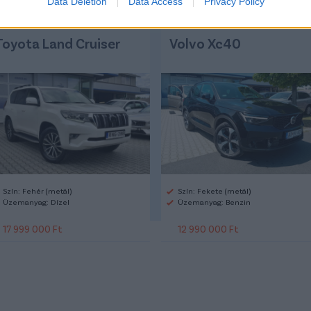
Data Deletion
Data Access
Privacy Policy
Toyota Land Cruiser
Volvo Xc40
Szín: Fehér (metál)
Szín: Fekete (metál)
Üzemanyag: Dízel
Üzemanyag: Benzin
17 999 000 Ft
12 990 000 Ft