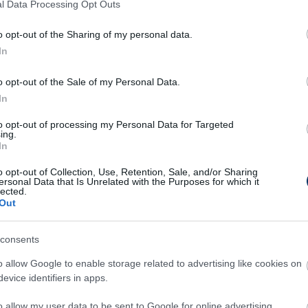
l Data Processing Opt Outs
endegúznak
ez volt a nyolcadik bajnokija, eddig
o opt-out of the Sharing of my personal data.
In
o opt-out of the Sale of my Personal Data.
In
to opt-out of processing my Personal Data for Targeted
ing.
In
o opt-out of Collection, Use, Retention, Sale, and/or Sharing
ersonal Data that Is Unrelated with the Purposes for which it
lected.
Out
consents
o allow Google to enable storage related to advertising like cookies on
evice identifiers in apps.
o allow my user data to be sent to Google for online advertising