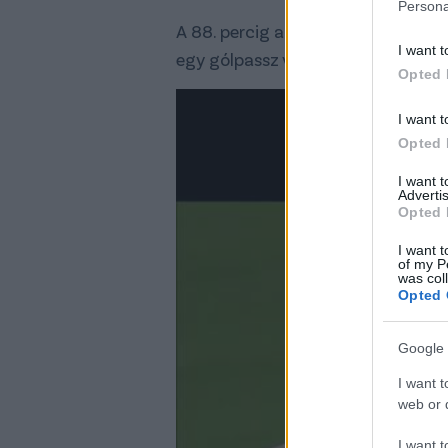
Persona
A 88. percig a pályán lévő
Bolla B
I want t
egy gólpassz volt a mérlege.
Opted 
I want t
Opted 
I want 
Advertis
Opted 
I want t
of my P
was col
Opted 
Google 
I want t
web or d
I want t