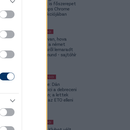
Budapest is főszerepet
kap a Topps Chrome
UCC kollekciójában
MAGYAR FOCI
ETO: Megvan, hova
igazolhat a német
szerződésről lemaradt
Tóth Rajmund - sajtóhír
KÜLFÖLDI FOCI
Lapszemle: Dán
szambafoci a debreceni
szaunában; a lettek
kevesellik az ETO elleni
előnyt
MAGYAR FOCI
Légiósok: Klubot vált