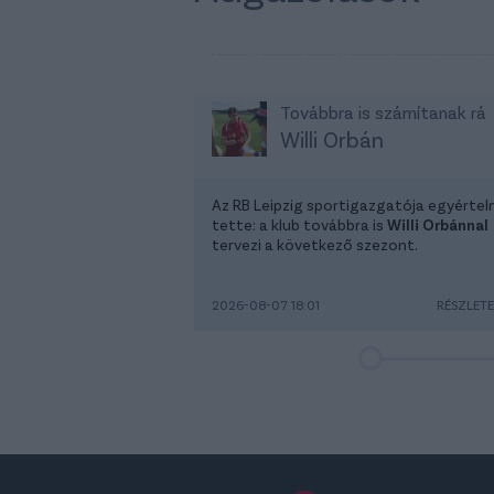
Továbbra is számítanak rá
Willi Orbán
Az RB Leipzig sportigazgatója egyérte
tette: a klub továbbra is
Willi Orbánnal
tervezi a következő szezont.
2026-08-07 18:01
RÉSZLET