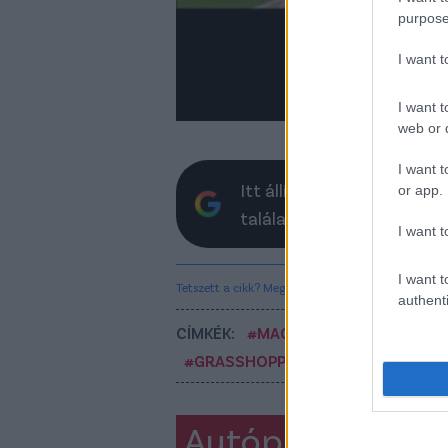
purpose
I want 
I want t
web or d
I want t
Itt állíthatod be, hogy a 
or app.
találatokban
I want t
I want t
Tetszett a cikk? Megosztanád?
authenti
CÍMKÉK:
#MAGYAR FOCI
#LÉGIÓSO
#GRASSHOPPERS
#SION
Autópiac