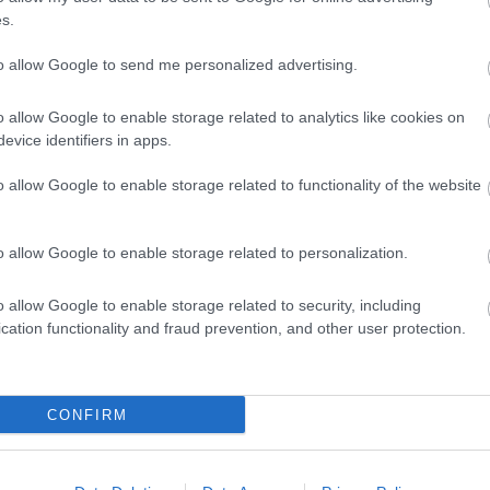
s.
to allow Google to send me personalized advertising.
o allow Google to enable storage related to analytics like cookies on
evice identifiers in apps.
o allow Google to enable storage related to functionality of the website
Csakfoci az elsők között legyen a Google-
o allow Google to enable storage related to personalization.
o allow Google to enable storage related to security, including
Link másolása
Email küldés
cation functionality and fraud prevention, and other user protection.
K
#VIDEÓ
#SVÁJC
#BOLLA BENDEGÚZ
CONFIRM