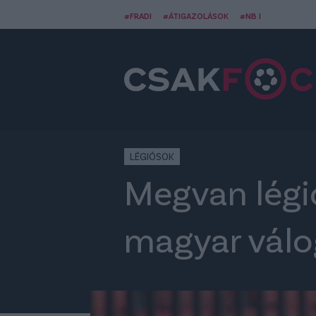
#FRADI
#ÁTIGAZOLÁSOK
#NB I
LÉGIÓSOK
Megvan légi
magyar válo