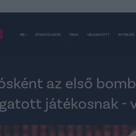
NB I
ÁTIGAZOLÁSOK
FRISS
VÁLOGATOTT
INTERJÚK
ósként az első bomb
gatott játékosnak - 