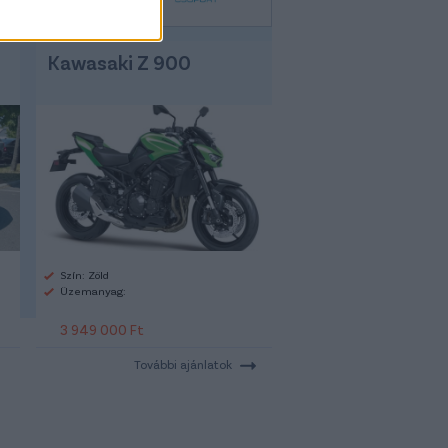
Kawasaki Z 900
Szín: Zöld
Üzemanyag:
3 949 000 Ft
További ajánlatok