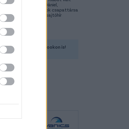
Gazdag Dániel,
világbajnok csapattársa
is lehet - sajtóhír
Kövess minket a Facebookon is!