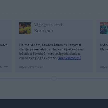
Végleges a keret
Soroksár
lművé
Halmai Ádám, Takács Ádám
és
Fenyvesi
Nyíl
Gergely
személyében három új játékossal
Blac
bővült a Soroksár kerete, így kialakult a
csapat végleges kerete. (
soroksarsc.hu
)
EK
2026-08-07 17:34
2026-