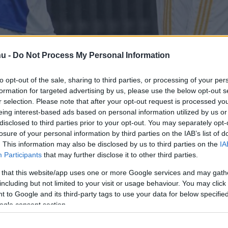
hu -
Do Not Process My Personal Information
a Grasshoppers játékosaként
to opt-out of the sale, sharing to third parties, or processing of your per
it kölcsönben szerzett meg a
formation for targeted advertising by us, please use the below opt-out s
r selection. Please note that after your opt-out request is processed y
lub az angol
eing interest-based ads based on personal information utilized by us or
.
disclosed to third parties prior to your opt-out. You may separately opt-
losure of your personal information by third parties on the IAB’s list of
. This information may also be disclosed by us to third parties on the
IA
Participants
that may further disclose it to other third parties.
rt kövess minket a
Csakfoci
Google News oldalán is!
 that this website/app uses one or more Google services and may gath
Eze
including but not limited to your visit or usage behaviour. You may click 
Sion elleni, 3-1-re megnyert vasárnapi
 to Google and its third-party tags to use your data for below specifi
ogle consent section.
 vendégek kapujába a 30. percben, 2-0-ra