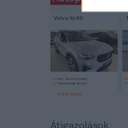
Volvo Xc40
Szín: Szürke (metál)
Üzemanyag: Benzin
15 470 000 Ft
Átigazolások