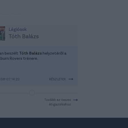
Légiósok
Tóth Balázs
tan beszélt
Tóth Balázs
helyzetéről a
kburn Rovers trénere.
08-07 14:22
RÉSZLETEK
Tovább az összes
átigazoláshoz