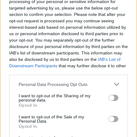
processing of your personal or sensitive information for
targeted advertising by us, please use the below opt-out
section to confirm your selection. Please note that after your
opt-out request is processed you may continue seeing
interest-based ads based on personal information utilized by
us or personal information disclosed to third parties prior to
your opt-out. You may separately opt-out of the further
disclosure of your personal information by third parties on the
IAB’s list of downstream participants. This information may
also be disclosed by us to third parties on the
IAB’s List of
Itt állíthatod be, hogy a Csakfoci az elsők
Downstream Participants
that may further disclose it to other
között legyen a Google-találatokban
third parties.
Please note that this website/app uses one or more Google
Personal Data Processing Opt Outs
Tetszett a cikk? Megosztanád?
services and may gather and store information including but
not limited to your visit or usage behaviour. You may click to
I want to opt-out of the Sharing of my
personal data.
Link másolása
Email küldés
grant or deny consent to Google and its third-party tags to
Opted In
use your data for below specified purposes in below Google
CÍMKÉK:
#LÉGIÓSOK
#SALLÓI DÁNIEL
#KANSAS CITY
consent section.
I want to opt-out of the Sale of my
Personal Data.
Opted In