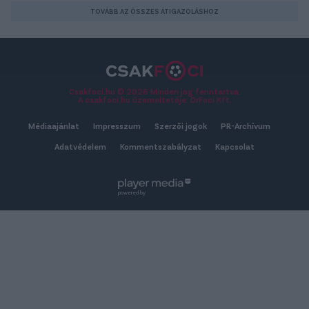
TOVÁBB AZ ÖSSZES ÁTIGAZOLÁSHOZ
Csakfoci.hu © 2026 Minden jog fenntartva.
A csakfoci.hu üzemeltetője: DrFoci Kft.
Médiaajánlat
Impresszum
Szerzői jogok
PR-Archívum
Adatvédelem
Kommentszabályzat
Kapcsolat
powered by