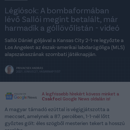
Légiósok: A bombaformában
lévő Sallói megint betalált, már
harmadik a góllövőlistán - videó
Sallói Dániel góljával a Kansas City 2-1-re legyőzte a
Los Angelest az észak-amerikai labdarúgóliga (MLS)
alapszakaszának szombati játéknapján.
PRIVACSEK ANDRÁS
2021. JÚNIUS 27., VASÁRNAP 11:57
A legfrissebb hírekért kövess minket a
Csakfoci
Google News oldalán is!
A magyar támadó ezúttal is végigjátszotta a
meccset, amelynek a 87. percében, 1-1-nél lőtt
győztes gólt: éles szögből mesterien tekert a hosszú
sarokba.