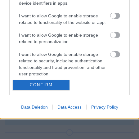
Kövess minket a Facebookon is!
device identifiers in apps.
I want to allow Google to enable storage
related to functionality of the website or app.
I want to allow Google to enable storage
Átigazolások
related to personalization.
I want to allow Google to enable storage
related to security, including authentication
Továbbra is számítanak rá
functionality and fraud prevention, and other
Willi Orbán
user protection.
CONFIRM
Az RB Leipzig sportigazgatója egyértelművé tette: a klub
továbbra is
Willi Orbánnal
tervezi a következő szezont.
Data Deletion
Data Access
Privacy Policy
2026-08-07 18:20
RÉSZLETEK