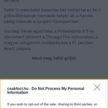
Sallói 12 mérkőzést követően hét találattal az MLS
góllövőlistájának harmadik helyén áll, a Kansas
pedig második a nyugati főcsoportban.
Gazdag Dániel együttese, a Philadelphia 3-3-as
döntetlent játszott a Chicago Fire otthonában, a
magyar válogatott középpályása a 61. percben
lépett pályára.
Nézd meg Sallói gólját
csakfoci.hu -
Do Not Process My Personal
Information
If you wish to opt-out of the sale, sharing to third parties, or