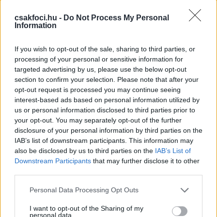
csütörtökön hivatalosan is a német klub játékosa
lett. Ezt az RB Leipzig és Szoboszlai eddigi csapata,
csakfoci.hu -
Do Not Process My Personal
Information
a Red Bull Salzburg is bejelentette.
Szoboszlai négy és fél évre, 2025 nyaráig írt alá a
If you wish to opt-out of the sale, sharing to third parties, or
német Bundesliga 3. pozícióját elfoglaló és a
processing of your personal or sensitive information for
targeted advertising by us, please use the below opt-out
Bajnokok Ligájában is álló lipcsei klubhoz. Ahol két
section to confirm your selection. Please note that after your
magyar csapattársa is lesz Gulácsi Péter, illetve Willi
opt-out request is processed you may continue seeing
Orbán személyében.
interest-based ads based on personal information utilized by
us or personal information disclosed to third parties prior to
-
Nagyon örülök, hogy a pályafutásom egy újabb
your opt-out. You may separately opt-out of the further
fejezetébe lép, ráadásul a Bundesliga egyik
disclosure of your personal information by third parties on the
topcsapatánál, amely tavaly BL-elődöntős volt. Nagy
IAB’s list of downstream participants. This information may
kihívás lesz itt is helytállni, de természetesen
also be disclosed by us to third parties on the
IAB’s List of
mindent meg fogok tenni azért, hogy ez minél
Downstream Participants
that may further disclose it to other
jobban sikerüljön, és minél hamarabb a német
third parties.
bajnokságban is bizonyítsak. Remélem, a válogatott
Please note that this website/app uses one or more Google
Personal Data Processing Opt Outs
is profitál majd abból, hogy két válogatottbeli
services and may gather and store information including but
csapattársammal, Gulácsi Péterrel és Orbán Willivel
not limited to your visit or usage behaviour. You may click to
I want to opt-out of the Sharing of my
personal data.