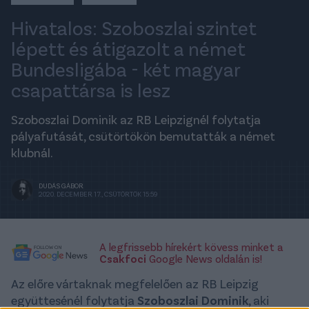
Hivatalos: Szoboszlai szintet
lépett és átigazolt a német
Bundesligába - két magyar
csapattársa is lesz
Szoboszlai Dominik az RB Leipzignél folytatja
pályafutását, csütörtökön bemutatták a német
klubnál.
DUDÁS GÁBOR
2020. DECEMBER 17., CSÜTÖRTÖK 15:59
A legfrissebb hírekért kövess minket a
Csakfoci
Google News oldalán is!
Az előre vártaknak megfelelően az RB Leipzig
együttesénél folytatja
Szoboszlai Dominik
, aki