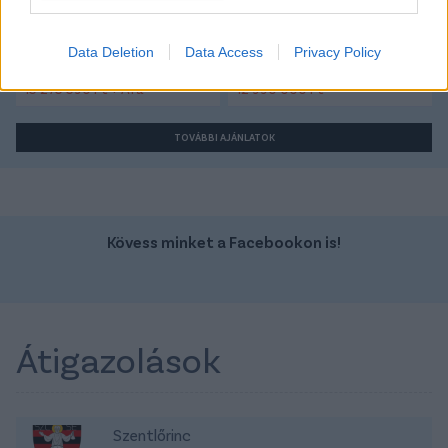
Szín:
Szín:
Üzemanyag: Dízel
Üzemanyag: Elektromos
Data Deletion
Data Access
Privacy Policy
15 275 590 Ft + Áfa
12 990 000 Ft
TOVÁBBI AJÁNLATOK
Kövess minket a Facebookon is!
Átigazolások
Szentlőrinc