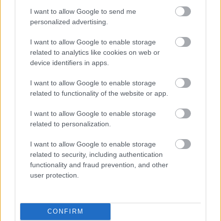
I want to allow Google to send me
personalized advertising.
Tetszett a cikk? Megosztanád?
I want to allow Google to enable storage
Link másolása
Email küldés
related to analytics like cookies on web or
device identifiers in apps.
CÍMKÉK:
#LÉGIÓSOK
#SZOBOSZLAI DOMINIK
#BUNDESLIGA
#RB LEIPZIG
I want to allow Google to enable storage
related to functionality of the website or app.
I want to allow Google to enable storage
Autópiac
related to personalization.
I want to allow Google to enable storage
related to security, including authentication
Ford Transit
Ford Capri
functionality and fraud prevention, and other
user protection.
CONFIRM