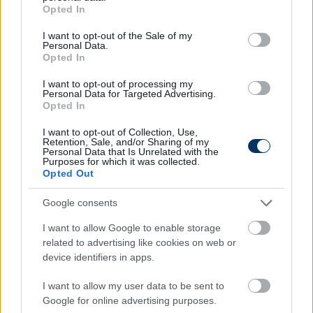
is egy klubcsapatban játszom mostantól!
- mondta
grant or deny consent to Google and its third-party tags to
Opted In
use your data for below specified purposes in below Google
Szoboszlai az mlsz.hu-nak.
consent section.
I want to opt-out of the Sale of my
A 20 éves magyar középpályás a 17-es mezt viseli
Personal Data.
Opted In
majd és először a január 9-i, Borussia Dortmund
elleni rangadón léphet majd pályára új csapatában.
I want to opt-out of processing my
Personal Data for Targeted Advertising.
Szoboszlai vasárnap a Wolfsberger AC elleni bajnokin
Opted In
lép pályára utoljára a Red Bull Salzburgban, és
karácsony után csatlakozik az RB Leipzighez.
I want to opt-out of Collection, Use,
Retention, Sale, and/or Sharing of my
Personal Data that Is Unrelated with the
Purposes for which it was collected.
Dominik Szoboszlai 🤝 RB Leipzig
Opted Out
pic.twitter.com/qqU4MMqVjN
Google consents
— RB Leipzig (@RBLeipzig)
December 17, 2020
I want to allow Google to enable storage
related to advertising like cookies on web or
device identifiers in apps.
Itt állíthatod be, hogy a Csakfoci az elsők
I want to allow my user data to be sent to
között legyen a Google-találatokban
Google for online advertising purposes.