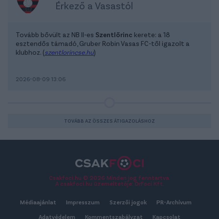
Érkező a Vasastól
Tovább bővült az NB II-es
Szentlőrinc
kerete: a 18
esztendős támadó, Gruber Robin Vasas FC-től igazolt a
klubhoz. (
szentlorincse.hu
)
2026-08-09 13:06
TOVÁBB AZ ÖSSZES ÁTIGAZOLÁSHOZ
Csakfoci.hu © 2026 Minden jog fenntartva.
A csakfoci.hu üzemeltetője: DrFoci Kft.
Médiaajánlat
Impresszum
Szerzői jogok
PR-Archívum
Adatvédelem
Kommentszabályzat
Kapcsolat