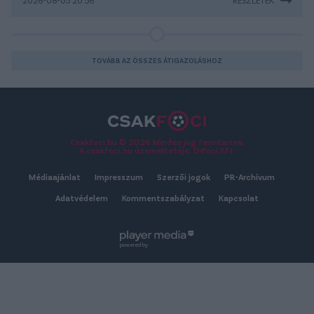
2026-08-05 20:56
RÉSZLETEK
TOVÁBB AZ ÖSSZES ÁTIGAZOLÁSHOZ
Csakfoci.hu © 2026 Minden jog fenntartva.
A csakfoci.hu üzemeltetője: DrFoci Kft.
Médiaajánlat
Impresszum
Szerzői jogok
PR-Archívum
Adatvédelem
Kommentszabályzat
Kapcsolat
powered by