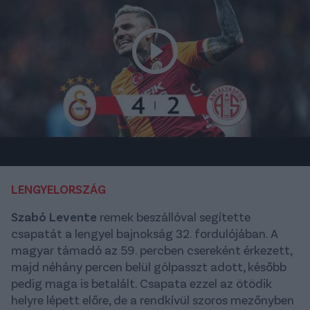
LENGYELORSZÁG
Szabó Levente
remek beszállóval segítette
csapatát a lengyel bajnokság 32. fordulójában. A
magyar támadó az 59. percben csereként érkezett,
majd néhány percen belül gólpasszt adott, később
pedig maga is betalált. Csapata ezzel az ötödik
helyre lépett előre, de a rendkívül szoros mezőnyben