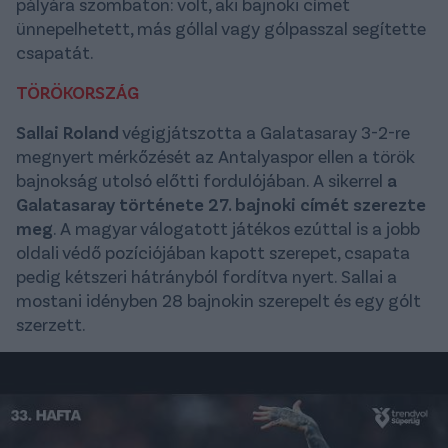
pályára szombaton: volt, aki bajnoki címet
ünnepelhetett, más góllal vagy gólpasszal segítette
csapatát.
TÖRÖKORSZÁG
Sallai Roland
végigjátszotta a Galatasaray 3-2-re
megnyert mérkőzését az Antalyaspor ellen a török
bajnokság utolsó előtti fordulójában. A sikerrel
a
Galatasaray története 27. bajnoki címét szerezte
meg
. A magyar válogatott játékos ezúttal is a jobb
oldali védő pozíciójában kapott szerepet, csapata
pedig kétszeri hátrányból fordítva nyert. Sallai a
mostani idényben 28 bajnokin szerepelt és egy gólt
szerzett.