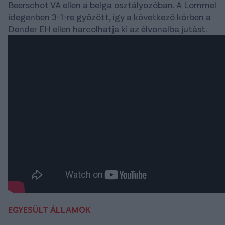
Beerschot VA ellen a belga osztályozóban. A Lommel
idegenben 3-1-re győzött, így a következő körben a
Dender EH ellen harcolhatja ki az élvonalba jutást.
EGYESÜLT ÁLLAMOK