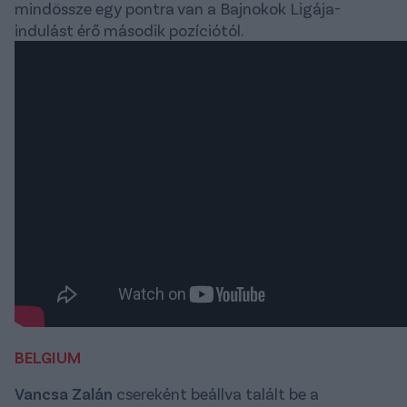
mindössze egy pontra van a Bajnokok Ligája-
indulást érő második pozíciótól.
BELGIUM
Vancsa Zalán
csereként beállva talált be a