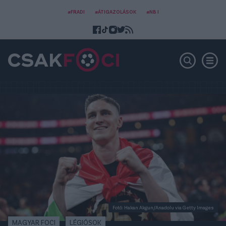
#FRADI
#ÁTIGAZOLÁSOK
#NB I
Fotó: Hakan Akgun/Anadolu via Getty Images
MAGYAR FOCI
LÉGIÓSOK