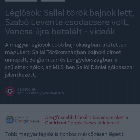
Légiósok: Sallai török bajnok lett,
Szabó Levente csodacsere volt,
Vancsa újra betalált - videók
A magyar légiósok több bajnokságban is kitettek
magukért: Sallai Törökországban bajnoki címet
ünnepelt, Belgiumban és Lengyelországban is
születtek gólok, az MLS-ben Sallói Dániel gólpasszal
jelentkezett.
CSAKFOCI.HU
2026. MÁJUS 10., VASÁRNAP 11:00
A legfrissebb hírekért kövess minket a
Csakfoci
Google News oldalán is!
Több magyar légiós is fontos mérkőzésen lépett