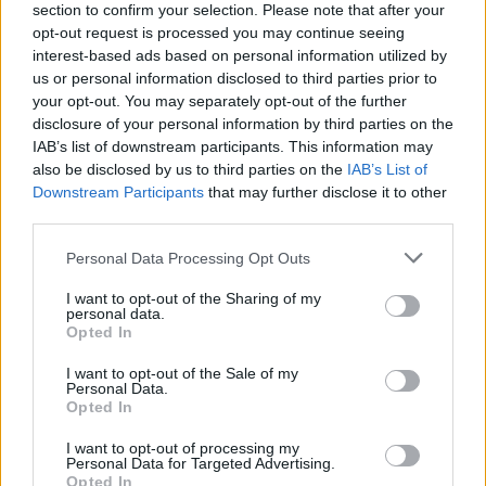
A 38 éves Messi vezérletével az Inter Miami már a
section to confirm your selection. Please note that after your
75. percben 4-0-ra vezetett, a Torontónak ezt
opt-out request is processed you may continue seeing
követően sikerült szépítenie. Előbb Sallói
interest-based ads based on personal information utilized by
gólpasszából volt eredményes a kolumbiai Emilio
us or personal information disclosed to third parties prior to
your opt-out. You may separately opt-out of the further
Aristizabal, aki aztán a 90. percben ismét betalált. A
disclosure of your personal information by third parties on the
Miamiban a 79. percben csereként lépett pályára az
IAB’s list of downstream participants. This information may
amerikai-magyar kettős állampolgár
Pintér Dániel
,
also be disclosed by us to third parties on the
IAB’s List of
aki az uruguayi Luis Suárezt váltotta. (MTI)
Downstream Participants
that may further disclose it to other
third parties.
Please note that this website/app uses one or more Google
Personal Data Processing Opt Outs
services and may gather and store information including but
not limited to your visit or usage behaviour. You may click to
I want to opt-out of the Sharing of my
personal data.
grant or deny consent to Google and its third-party tags to
Opted In
use your data for below specified purposes in below Google
consent section.
I want to opt-out of the Sale of my
Personal Data.
Opted In
I want to opt-out of processing my
Personal Data for Targeted Advertising.
Opted In