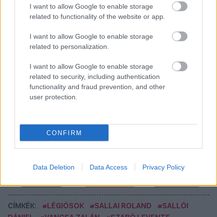
topligából és az MLS-ből is figyelhetik
I want to allow Google to enable storage
related to functionality of the website or app.
Bár automatikusan meghosszabbodott Nuno Campos
szerződése a Zalaegerszeg bennmaradásával, a
I want to allow Google to enable storage
portugál edző elárulta: kivásárlási záradék szerepel a
related to personalization.
kontraktusában, így továbbra sem biztos, hogy a
következő idényben is ő irányítja a zalaiakat.
I want to allow Google to enable storage
related to security, including authentication
Elolvasom
functionality and fraud prevention, and other
user protection.
Itt állíthatod be, hogy a Csakfoci az elsők
között legyen a Google-találatokban
CONFIRM
Tetszett a cikk? Megosztanád?
Data Deletion
Data Access
Privacy Policy
Link másolása
Email küldés
CÍMKÉK:
#LÉGIÓSOK
#SALLAI ROLAND
#SALLÓI
DÁNIEL
#VANCSA ZALÁN
#SZABÓ LEVENTE