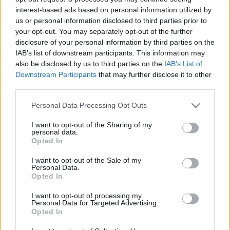
Holender múlt vasárnap még pályára lépett, sőt két
interest-based ads based on personal information utilized by
gólt lőtt és egy gólpasszt adott a Topolya ellen 4-0-
us or personal information disclosed to third parties prior to
ra megnyert bajnokin, a pozitív tesztje miatt
your opt-out. You may separately opt-out of the further
disclosure of your personal information by third parties on the
azonban csapata hétvégi, Csukaricski elleni
IAB’s list of downstream participants. This information may
mérkőzését biztosan ki kell hagynia.
also be disclosed by us to third parties on the
IAB’s List of
Downstream Participants
that may further disclose it to other
Az október elején klubot váltott magyar játékosnak
third parties.
a 2020/21-es szezonban eddig öt bajnokin három
gól és három gólpassz a mérlege a Partizan
Please note that this website/app uses one or more Google
Personal Data Processing Opt Outs
színeiben, csapata 16 forduló után a húsz együttest
services and may gather and store information including but
felvonultató bajnokság második helyén áll 35
not limited to your visit or usage behaviour. You may click to
I want to opt-out of the Sharing of my
personal data.
grant or deny consent to Google and its third-party tags to
ponttal.
Opted In
use your data for below specified purposes in below Google
consent section.
I want to opt-out of the Sale of my
Personal Data.
Itt állíthatod be, hogy a Csakfoci az elsők
Opted In
között legyen a Google-találatokban
I want to opt-out of processing my
Personal Data for Targeted Advertising.
Opted In
Tetszett a cikk? Megosztanád?