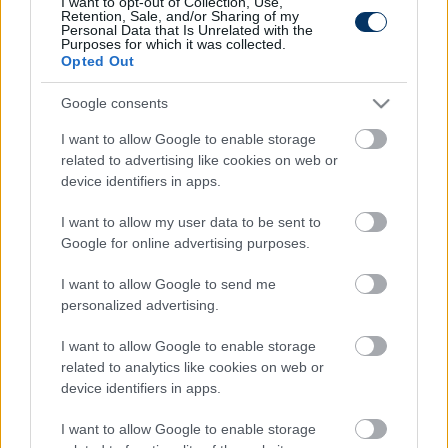
I want to opt-out of Collection, Use,
Retention, Sale, and/or Sharing of my
Link másolása
Email küldés
Personal Data that Is Unrelated with the
Purposes for which it was collected.
Opted Out
CÍMKÉK:
#MAGYAR FOCI
#LÉGIÓSOK
#MAGYAR
VÁLOGATOTT
#KORONAVÍRUS
#HOLENDER FILIP
Google consents
#SZERB FOCI
I want to allow Google to enable storage
related to advertising like cookies on web or
device identifiers in apps.
Autópiac
I want to allow my user data to be sent to
Google for online advertising purposes.
Volvo Xc60
Ford Bronco
I want to allow Google to send me
personalized advertising.
I want to allow Google to enable storage
related to analytics like cookies on web or
device identifiers in apps.
I want to allow Google to enable storage
Szín: Bíborvörös (metál)
Szín: