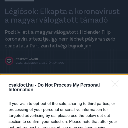
Légiósok: Elkapta a koronavírust
a magyar válogatott támadó
Pozitív lett a magyar válogatott Holender Filip
koronavírus-tesztje, így nem léphet pályára szerb
csapata, a Partizan hétvégi bajnokiján.
CSAKFOCI ADMIN
2020. DECEMBER 3., CSÜTÖRTÖK 19:02
A legfrissebb hírekért kövess minket a
csakfoci.hu -
Do Not Process My Personal
Csakfoci
Google News oldalán is!
Information
A belgrádi FK Partizan magyar válogatott
If you wish to opt-out of the sale, sharing to third parties, or
támadója,
Holender Filip
is megfertőződött az új
processing of your personal or sensitive information for
típusú koronavírussal - mindezt a Szerbiai Rádió és
targeted advertising by us, please use the below opt-out
Televízió jelentette be.
section to confirm your selection. Please note that after your
opt-out request is processed you may continue seeing