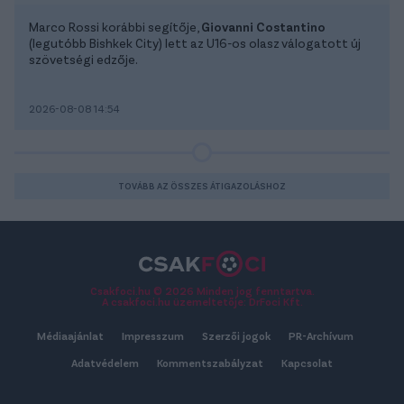
Marco Rossi korábbi segítője,
Giovanni Costantino
(legutóbb Bishkek City) lett az U16-os olasz válogatott új
szövetségi edzője.
2026-08-08 14:54
TOVÁBB AZ ÖSSZES ÁTIGAZOLÁSHOZ
Csakfoci.hu © 2026 Minden jog fenntartva.
A csakfoci.hu üzemeltetője: DrFoci Kft.
Médiaajánlat
Impresszum
Szerzői jogok
PR-Archívum
Adatvédelem
Kommentszabályzat
Kapcsolat