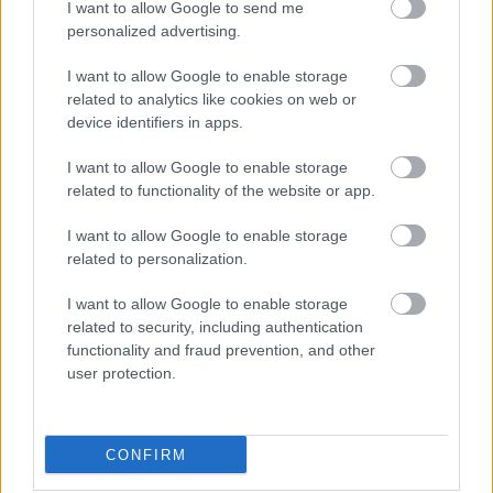
I want to allow Google to send me
Tetszett a cikk? Megosztanád?
personalized advertising.
Link másolása
Email küldés
I want to allow Google to enable storage
related to analytics like cookies on web or
CÍMKÉK:
#LÉGIÓSOK
#NÉMET FOCI
#BUNDESLIGA
device identifiers in apps.
#RB LEIPZIG
#GULÁCSI PÉTER
I want to allow Google to enable storage
related to functionality of the website or app.
Autópiac
I want to allow Google to enable storage
related to personalization.
I want to allow Google to enable storage
Ford Kuga
Volvo Xc40
related to security, including authentication
functionality and fraud prevention, and other
user protection.
CONFIRM