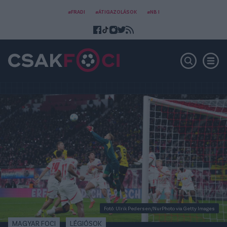
#FRADI
#ÁTIGAZOLÁSOK
#NB I
Fotó: Ulrik Pedersen/NurPhoto via Getty Images
MAGYAR FOCI
LÉGIÓSOK