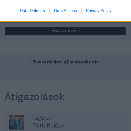
Szín:
Szín: Zöld (metál)
Üzemanyag: Hibrid
Üzemanyag: Benzin
Data Deletion
Data Access
Privacy Policy
10 990 000 Ft
15 412 400 Ft
TOVÁBBI AJÁNLATOK
Kövess minket a Facebookon is!
Átigazolások
Légiósok
Tóth Balázs