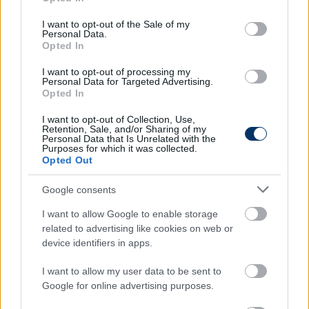
use your data for below specified purposes in below Google
consent section.
I want to opt-out of the Sale of my
Personal Data.
Opted In
I want to opt-out of processing my
Personal Data for Targeted Advertising.
Opted In
Grzelak sorsáról megszületett a
I want to opt-out of Collection, Use,
Retention, Sale, and/or Sharing of my
döntés Újpesten
Personal Data that Is Unrelated with the
Purposes for which it was collected.
Opted Out
Értesüléseink szerint Újpesten már tárgyalnak
Bartosz Grzelak menesztéséről.
Google consents
Elolvasom
I want to allow Google to enable storage
related to advertising like cookies on web or
device identifiers in apps.
Itt állíthatod be, hogy a Csakfoci az elsők
I want to allow my user data to be sent to
között legyen a Google-találatokban
Google for online advertising purposes.