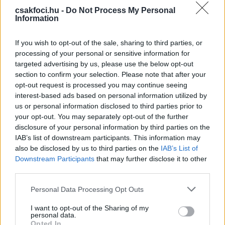
magára a figyelmet a hétvégén, mint a magyar
csakfoci.hu -
Do Not Process My Personal
Information
válogatott hálóőre, aki szenzációs védésekkel járult
hozzá az
RB Leipzignek
a vendég
Borussia
If you wish to opt-out of the sale, sharing to third parties, or
Dortmund
elleni 2-0-s győzelméhez.
processing of your personal or sensitive information for
targeted advertising by us, please use the below opt-out
A szaklap az egyes, azaz legjobb osztályzatot adta
section to confirm your selection. Please note that after your
Gulácsinak, hozzátéve, hogy az idény során már
opt-out request is processed you may continue seeing
ötödször kapott helyet a forduló válogatottjában.
interest-based ads based on personal information utilized by
Gulácsi csapattársa, a középpályás
Xavi Simons
us or personal information disclosed to third parties prior to
ugyancsak ott van a legjobb tizenegyben.
your opt-out. You may separately opt-out of the further
disclosure of your personal information by third parties on the
A Leipzig ezzel a sikerrel az ötödik helyre jött fel a
IAB’s list of downstream participants. This information may
Bundesliga tabelláján. (MTI)
also be disclosed by us to third parties on the
IAB’s List of
Downstream Participants
that may further disclose it to other
Olvastad már?
third parties.
Please note that this website/app uses one or more Google
Personal Data Processing Opt Outs
services and may gather and store information including but
not limited to your visit or usage behaviour. You may click to
I want to opt-out of the Sharing of my
personal data.
grant or deny consent to Google and its third-party tags to
Opted In