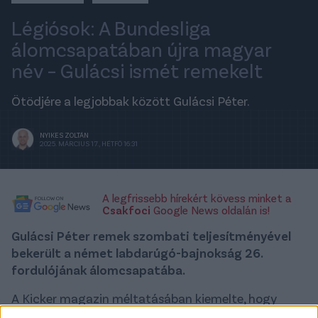
Légiósok: A Bundesliga
álomcsapatában újra magyar
név – Gulácsi ismét remekelt
Ötödjére a legjobbak között Gulácsi Péter.
NYIKES ZOLTÁN
2025. MÁRCIUS 17., HÉTFŐ 16:31
A legfrissebb hírekért kövess minket a
Csakfoci
Google News oldalán is!
Gulácsi Péter remek szombati teljesítményével
bekerült a német labdarúgó-bajnokság 26.
fordulójának álomcsapatába.
A Kicker magazin méltatásában kiemelte, hogy
nincs még egy kapus, aki annyira felhívta volna