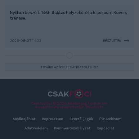
Nyíltan beszélt
Tóth Balázs
helyzetéről a Blackburn Rovers
trénere.
2026-08-07 14:22
RÉSZLETEK
TOVÁBB AZ ÖSSZES ÁTIGAZOLÁSHOZ
Csakfoci.hu © 2026 Minden jog fenntartva.
A csakfoci.hu üzemeltetője: DrFoci Kft.
Médiaajánlat
Impresszum
Szerzői jogok
PR-Archívum
Adatvédelem
Kommentszabályzat
Kapcsolat