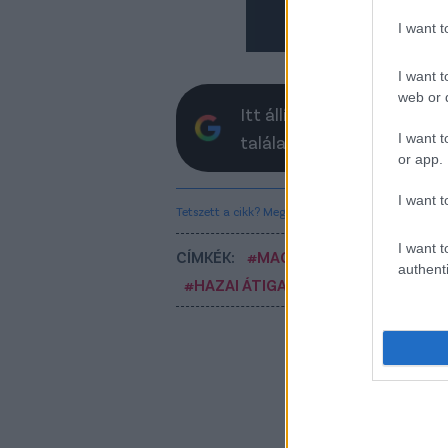
I want 
I want t
web or d
Itt állíthatod be, hogy a 
I want t
találatokban
or app.
I want t
Tetszett a cikk? Megosztanád?
I want t
CÍMKÉK:
#MAGYAR FOCI
#NB I
#FR
authenti
#HAZAI ÁTIGAZOLÁSI HÍREK
#DANI