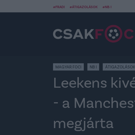
#FRADI
#ÁTIGAZOLÁSOK
#NB I
MAGYAR FOCI
NB I
ÁTIGAZOLÁSO
Leekens kivé
- a Mancheste
megjárta