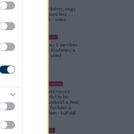
Lokitól a
továbbjutáshoz, nagy
feltámadásra lesz
szükségük - videó
KÜLFÖLDI FOCI
Bolla már az 5. percben
betalált a Konferencia
Ligában – videó
KÜLFÖLDI KÖRKÉP
A Fradi elleni meccs
előtt jelentette be
rekordigazolását a Real;
hatalmas fordulat a
Rodri-ügyben - külföldi
körkép
MAGYAR FOCI