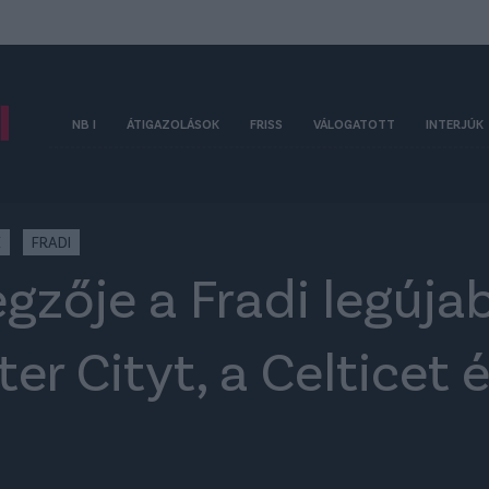
NB I
ÁTIGAZOLÁSOK
FRISS
VÁLOGATOTT
INTERJÚK
K
FRADI
gzője a Fradi legúja
r Cityt, a Celticet é