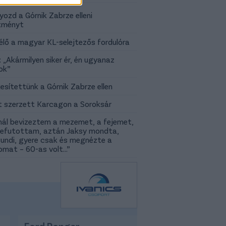
yozd a Górnik Zabrze elleni
ítményt
élő a magyar KL-selejtezős fordulóra
: „Akármilyen siker ér, én ugyanaz
ok”
jesítettünk a Górnik Zabrze ellen
 szerzett Karcagon a Soroksár
nál bevizeztem a mezemet, a fejemet,
efutottam, aztán Jaksy mondta,
undi, gyere csak és megnézte a
omat – 60-as volt…”
Ford Ranger