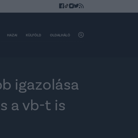
HAZAI
KÜLFÖLD
OLDALHÁLÓ
bb igazolása
s a vb-t is