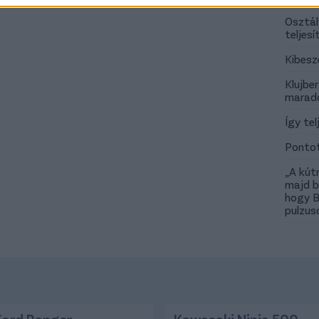
Osztál
teljes
Kibesz
Klujber
marad
Így tel
Pontot
„A kút
majd b
hogy B
pulzus
Ford Ranger
Kawasaki Ninja 500