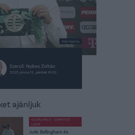
Fotó: fradi.hu
Szerző:
Nyikes Zoltán
2025. június 13., péntek 16:02
ket ajánljuk
OLDALHÁLÓ - CSAKFOCI
LIGHT
Jude Bellingham és