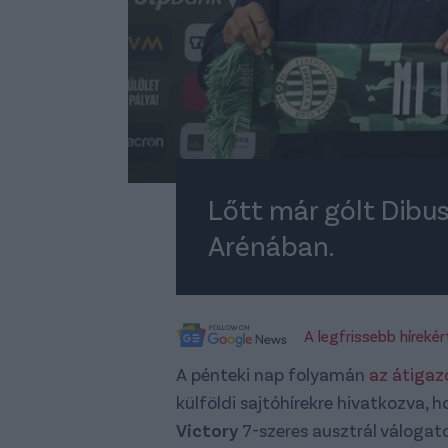
Lőtt már gólt Dib
Arénában.
A legfrissebb híreké
A pénteki nap folyamán
az átigaz
külföldi sajtóhírekre hivatkozva, h
Victory
7-szeres ausztrál váloga