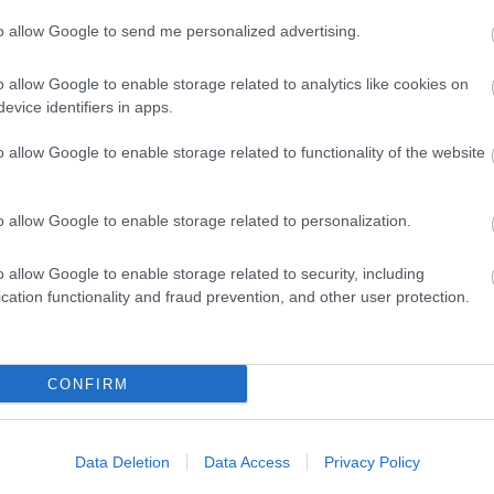
Elolvasom
to allow Google to send me personalized advertising.
o allow Google to enable storage related to analytics like cookies on
evice identifiers in apps.
Csakfoci az elsők között legyen a Google-
o allow Google to enable storage related to functionality of the website
o allow Google to enable storage related to personalization.
Link másolása
Email küldés
o allow Google to enable storage related to security, including
ADI
#ÁTIGAZOLÁSOK
#FERENCVÁROS
#FTC
cation functionality and fraud prevention, and other user protection.
EL ARZANI
CONFIRM
Még
Data Deletion
Data Access
Privacy Policy