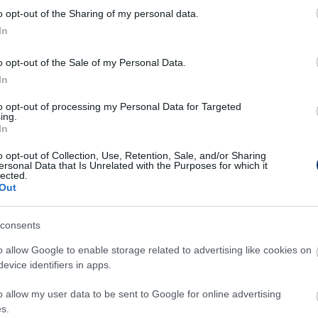
o opt-out of the Sharing of my personal data.
z átigazolási piacon. Folyamatosan frissülő
In
Bódiról és Kerkezről is olvashatsz - csak
szd a híreket egy nap többször is.
o opt-out of the Sale of my Personal Data.
In
terjú: "Többet keresek az iskolában,
to opt-out of processing my Personal Data for Targeted
ing.
nt sportigazgatóként" - a
In
zincbarcika távozó sikerembere a
ndenkit meglepő lépéséről
o opt-out of Collection, Use, Retention, Sale, and/or Sharing
ersonal Data that Is Unrelated with the Purposes for which it
lected.
zta Péter váratlanul, de közel sem
Out
amarkodottan döntött úgy, hogy több mint hat
t követően, a csúcson hagyja el az NB I-be jutott
consents
incbarcikát, pedig az egyik fő letéteményese volt
ubtörténeti sikernek. A távozó sportigazgató civil
o allow Google to enable storage related to advertising like cookies on
te mellett döntött, szerinte az élvonalra már nem
evice identifiers in apps.
e ideje úgy, ahogy kellene, de beszélt arról is a
kfoci.hu-nak, hogy Barcikára azért légiósok is
o allow my user data to be sent to Google for online advertising
enek majd, ha helyt akarnak állni a csapat
s.
énetének első NB I-es idényében. Interjú.