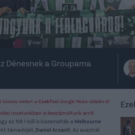
usz Dénesnek a Groupama
rt kövess minket a
Csakfoci
Google News oldalán is!
Eze
olási rovatunkban is beszámoltunk arról
ogy az NB I-ből is kiszemelték a
Melbourne
tott támadóját,
Daniel Arzanit
. Az ausztrál