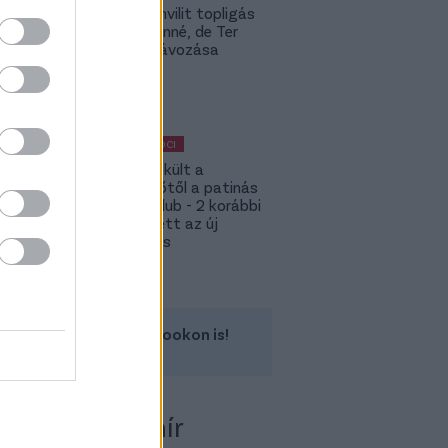
Yaakobishvilit topligás
csapat vinné, de Ter
Stegen távozása
bekavart
MAGYAR FOCI
Megmenekült a
süllyesztőtől a patinás
magyar klub - 2 korábbi
játékos lett az új
tulajdonos
Kövess minket a Facebookon is!
 több Fradi-hír