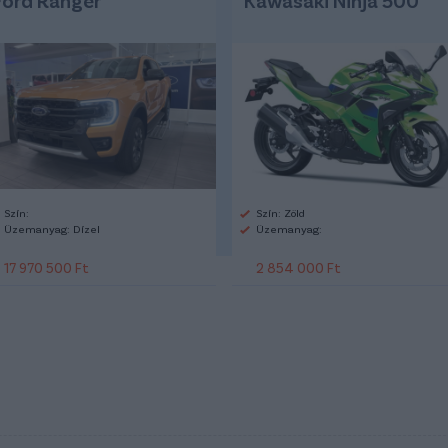
Szín:
Szín: Zöld
Üzemanyag: Dízel
Üzemanyag:
17 970 500 Ft
2 854 000 Ft