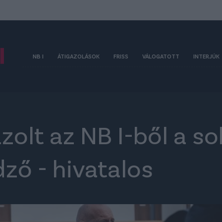
NB I
ÁTIGAZOLÁSOK
FRISS
VÁLOGATOTT
INTERJÚK
azolt az NB I-ből a so
ző - hivatalos