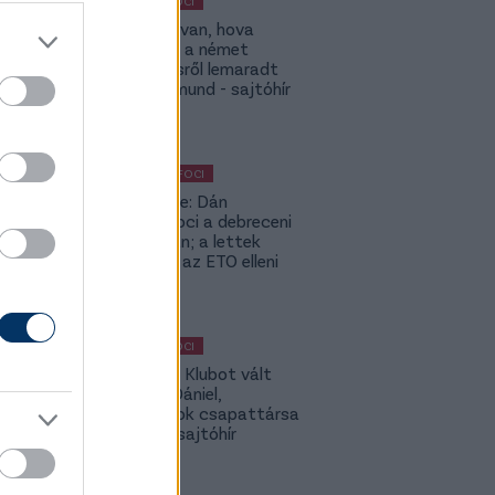
MAGYAR FOCI
ETO: Megvan, hova
igazolhat a német
szerződésről lemaradt
Tóth Rajmund - sajtóhír
KÜLFÖLDI FOCI
Lapszemle: Dán
szambafoci a debreceni
szaunában; a lettek
kevesellik az ETO elleni
előnyt
MAGYAR FOCI
Légiósok: Klubot vált
Gazdag Dániel,
világbajnok csapattársa
is lehet - sajtóhír