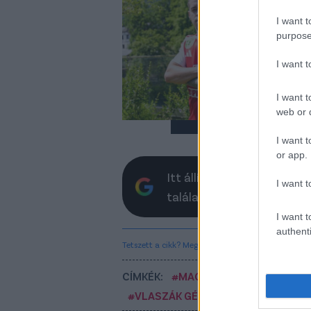
Pa
me
I want t
ig
purpose
Áti
I want 
erő
I want t
web or d
I want t
or app.
Itt állíthatod be, hogy a 
I want t
találatokban
I want t
authenti
Tetszett a cikk? Megosztanád?
CÍMKÉK:
#MAGYAR FOCI
#NB I
#Z
#VLASZÁK GÉZA