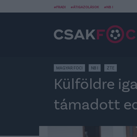
#FRADI
#ÁTIGAZOLÁSOK
#NB I
MAGYAR FOCI
NB I
ZTE
Külföldre ig
támadott ed