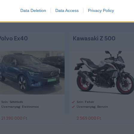
Data Deletion
Data Access
Privacy Policy
Volvo Ex40
Kawasaki Z 500
Szín: Sötétkék
Szín: Fehér
Üzemanyag: Elektromos
Üzemanyag: Benzin
21 390 000 Ft
2 569 000 Ft