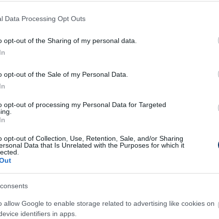
l Data Processing Opt Outs
hogy hétfőn megkezdte a munkát a szlovén
l, ahol szintén kapusedző lesz majd.
o opt-out of the Sharing of my personal data.
In
hogy a ZTE-től való távozás után jöjjek
kor eldőlt, hogy elhagyom a ZTE kötelékét,
o opt-out of the Sale of my Personal Data.
In
zívesen látnának a lendvai stábban. A közeg
ttal számtalan alkalommal játszottunk itt, és a
to opt-out of processing my Personal Data for Targeted
ing.
özött, nem beszélve Bozsik József vezetőedző
In
 minden feltétel adott és vannak tervek
-
o opt-out of Collection, Use, Retention, Sale, and/or Sharing
hírportálnak.
ersonal Data that Is Unrelated with the Purposes for which it
lected.
Out
z elmúlt hetekben,
Sallói István
a csapat
g a klub elnöke lett.
consents
o allow Google to enable storage related to advertising like cookies on
 I: A Loki felugrott a dobogóra, a
evice identifiers in apps.