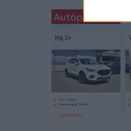
Autópiac
Mg Zs
Szín: Fehér
Üzemanyag: Benzin
5 299 000 Ft