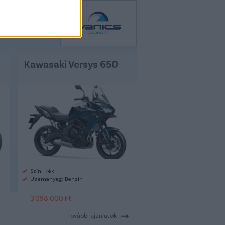
Kawasaki Versys 650
Szín: Kék
Üzemanyag: Benzin
3 398 000 Ft
További ajánlatok