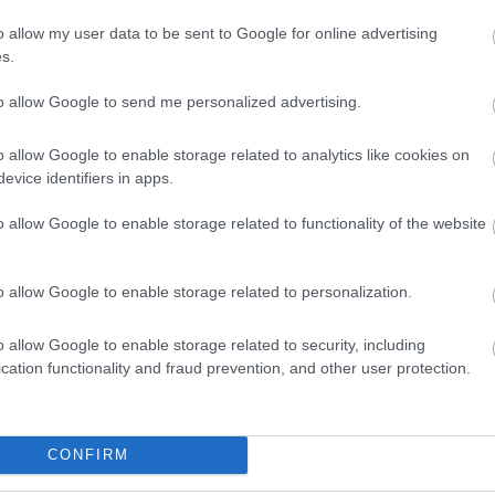
ks visszább csúszott -
gmondjuk a tutit az eddigi
o allow my user data to be sent to Google for online advertising
azolásokról
s.
gazolási erősorrend az NB I-ben, avagy így
to allow Google to send me personalized advertising.
sítettek a csapatok - tabellával.
o allow Google to enable storage related to analytics like cookies on
evice identifiers in apps.
Elolvasom
o allow Google to enable storage related to functionality of the website
Csakfoci az elsők között legyen a Google-
o allow Google to enable storage related to personalization.
o allow Google to enable storage related to security, including
cation functionality and fraud prevention, and other user protection.
Link másolása
Email küldés
ALAEGERSZEG
#SALLÓI ISTVÁN
#NAFTA
CONFIRM