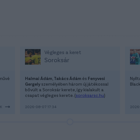
Végleges a keret
Soroksár
lművé
Halmai Ádám, Takács Ádám
és
Fenyvesi
Nyíl
Gergely
személyében három új játékossal
Blac
bővült a Soroksár kerete, így kialakult a
csapat végleges kerete. (
soroksarsc.hu
)
EK
2026-08-07 17:34
2026-