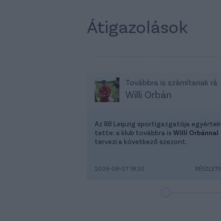
Átigazolások
Továbbra is számítanak rá
Willi Orbán
Az RB Leipzig sportigazgatója egyérte
tette: a klub továbbra is
Willi Orbánnal
tervezi a következő szezont.
2026-08-07 18:20
RÉSZLET