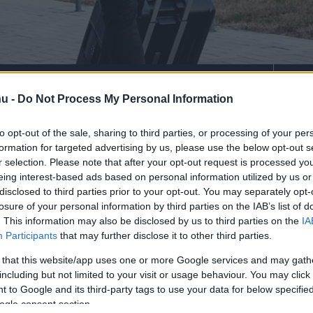
a új kapusedzője.
hu -
Do Not Process My Personal Information
to opt-out of the sale, sharing to third parties, or processing of your per
formation for targeted advertising by us, please use the below opt-out s
rt kövess minket a
Csakfoci
Google News oldalán is!
r selection. Please note that after your opt-out request is processed y
Eze
eing interest-based ads based on personal information utilized by us or
I-ben szereplő Zalaegerszeg, amelynél
disclosed to third parties prior to your opt-out. You may separately opt-
losure of your personal information by third parties on the IAB’s list of
t, így távozott a csapattól
Vlaszák
. This information may also be disclosed by us to third parties on the
IA
vtizedben részese volt az NB II-es bajnoki
Participants
that may further disclose it to other third parties.
ésének is.
 that this website/app uses one or more Google services and may gath
including but not limited to your visit or usage behaviour. You may click 
Márton Gábor
menesztése után a zalai
 to Google and its third-party tags to use your data for below specifi
 edzőnek, aki akkor a Csakfocinak reagált -
ogle consent section.