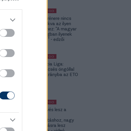
KÜLFÖLDI FOCI
A DVSC trénere nincs
hozzászokva az ilyen
meccsekhez: "A magyar
bajnokságban ilyenek
nincsenek" - edzői
értékelés
KÜLFÖLDI FOCI
Konferencia Liga:
Balszerencsés öngóllal
került hátrányba az ETO
- videó
KÜLFÖLDI FOCI
KL: Ez kevés lesz a
Lokitól a
továbbjutáshoz, nagy
feltámadásra lesz
szükségük - videó