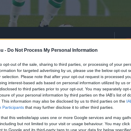
atta próbált ki egy felállást
ál.
hu -
Do Not Process My Personal Information
to opt-out of the sale, sharing to third parties, or processing of your per
formation for targeted advertising by us, please use the below opt-out s
r selection. Please note that after your opt-out request is processed y
rt kövess minket a
Csakfoci
Google News oldalán is!
Eze
eing interest-based ads based on personal information utilized by us or
disclosed to third parties prior to your opt-out. You may separately opt-
lőtt büszkén jelentette be a Ferencváros
losure of your personal information by third parties on the IAB’s list of
ogy a svájci válogatottban is pályára léphet.
. This information may also be disclosed by us to third parties on the
IA
i csapatába, az Észak-Írország elleni 1-1-es
Participants
that may further disclose it to other third parties.
en 3-1-re megnyert felkészülési mérkőzésen is
 that this website/app uses one or more Google services and may gath
including but not limited to your visit or usage behaviour. You may click 
 to Google and its third-party tags to use your data for below specifi