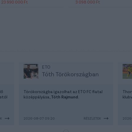
23 990 000 Ft
3 098 000 Ft
ETO
Tóth Törökországban
lő
Törökországba igazolhat az ETO FC fiatal
Thom
stól
középpályása,
Tóth Rajmund
.
klubv
EK
2026-08-07 09:20
RÉSZLETEK
2026