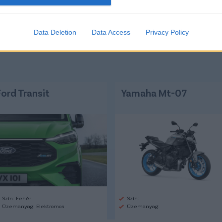
Kibesz
Data Deletion
Data Access
Privacy Policy
Ford Transit
Yamaha Mt-07
Szín: Fehér
Szín:
Üzemanyag: Elektromos
Üzemanyag: