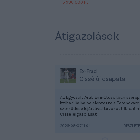
5 930 000 Ft
Átigazolások
Ex-Fradi
Cissé új csapata
Az Egyesült Arab Emirátusokban szerep
Ittihad Kalba bejelentette a Ferencváro
szerződése lejártával távozott
Ibrahim
Cissé
leigazolását.
2026-08-07 11:04
RÉSZLET