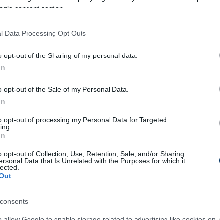
olt Gartenmann teljesítményével.
ogle consent section.
m belső védővel, hogy megnézzük Stefan
l Data Processing Opt Outs
en is, mint amiben pénteken játszottunk
 Teljesen beilleszkedett a keretbe és egy új
o opt-out of the Sharing of my personal data.
In
 szúrta ki Yakin nyilatkozatát az
ulloi129.hu.
o opt-out of the Sale of my Personal Data.
iáterével, Dr. Kárpáti Róberttel készített
In
nterjúnkat is.
to opt-out of processing my Personal Data for Targeted
ing.
In
terjú a Fradi sportpszichiáterével:
gy edző nem mutatkozhat
o opt-out of Collection, Use, Retention, Sale, and/or Sharing
engének a csapat előtt, mert
ersonal Data that Is Unrelated with the Purposes for which it
lected.
or..."
Out
or van a legnagyobb igény egy szakember
kájára a csapatoknál, miért nő meg a szerepük
consents
-egy edzőváltásnál, milyen problémákkal keresik
o allow Google to enable storage related to advertising like cookies on