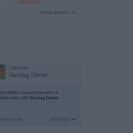
7 199 000 Ft
További ajánlatok
Légiósok
Gazdag Dániel
as Müller csapattársa lehet a
áltás előtt álló
Gazdag Dániel
.
-08-07 08:45
RÉSZLETEK