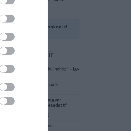
Kövess minket a Facebookon is!
 több Fradi-hír
ő a Fradi, de csatár nélkül nehéz” – így
a Górnik szurkolói
után a Debrecennel játszunk
eccset
: „Az NBI-ben szereplő magyar
sok egy része elkényelmesedett”
29 Góltotó – emlékeztető
yozd a Górnik Zabrze elleni
ítményt