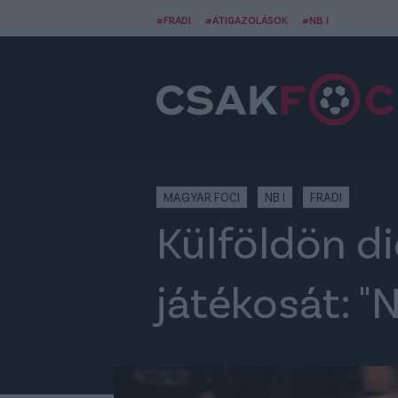
#FRADI
#ÁTIGAZOLÁSOK
#NB I
MAGYAR FOCI
NB I
FRADI
Külföldön d
játékosát: "N