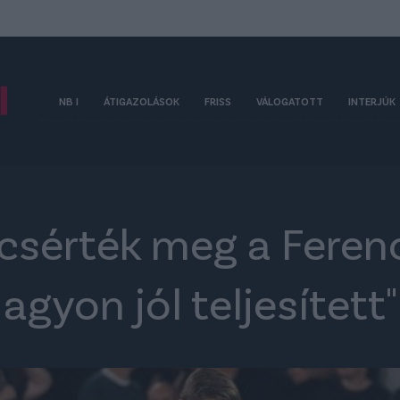
NB I
ÁTIGAZOLÁSOK
FRISS
VÁLOGATOTT
INTERJÚK
icsérték meg a Feren
agyon jól teljesített"