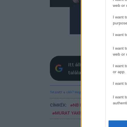
meg
web or d
Töb
Fere
I want t
Róbe
purpose
I want 
I want t
web or d
Itt állíthatod be, hogy a 
I want t
találatokban
or app.
I want t
Tetszett a cikk? Megosztanád?
I want t
authenti
CÍMKÉK:
#NB I
#FRADI
#FERENCV
#MURAT YAKIN