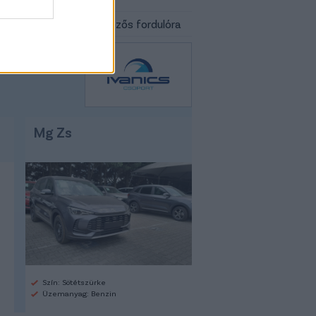
élő a magyar KL-selejtezős fordulóra
Mg Zs
Szín: Sötétszürke
Üzemanyag: Benzin