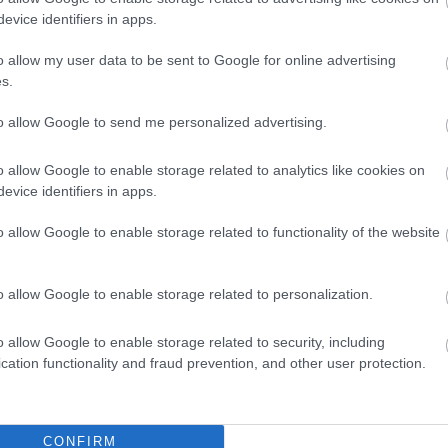
 őket a játékosok, és milyenekkel az edzők?
evice identifiers in apps.
bek között ezekre kerestük a választ a
ncváros sportpszichiáterével, Dr. Kárpáti
o allow my user data to be sent to Google for online advertising
rttel készült interjúnkban.
s.
Elolvasom
to allow Google to send me personalized advertising.
o allow Google to enable storage related to analytics like cookies on
Még
evice identifiers in apps.
Csakfoci az elsők között legyen a Google-
o allow Google to enable storage related to functionality of the website
„Verhet
látták 
Ma dél
o allow Google to enable storage related to personalization.
edzőm
Link másolása
Email küldés
Kuntic
o allow Google to enable storage related to security, including
játéko
cation functionality and fraud prevention, and other user protection.
ÁROS
#FTC
#SVÁJC
#STEFAN GARTENMANN
Üllői1
Osztál
CONFIRM
teljes