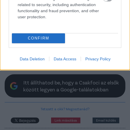
related to security, including authentication
functionality and fraud prevention, and other
user protection.
Légiósok: Két angol klub is ugyanazt a
fiatal magyar középpályást nézte ki
CONFIRM
A DAC magyarja, Tuboly Máté kapós lehet a nyári
átigazolási időszakban.
Elolvasom
Data Deletion
Data Access
Privacy Policy
Itt állíthatod be, hogy a Csakfoci az elsők
között legyen a Google-találatokban
Tetszett a cikk? Megosztanád?
Link másolása
Email küldés