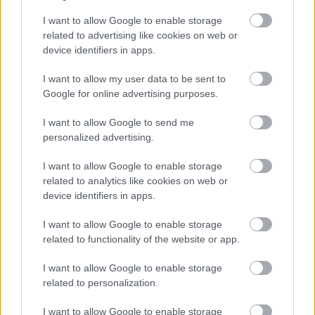
hogy a szurkolók elfogadnak minket – tisztában
I want to allow Google to enable storage
vagyok vele, hogy a bizalomért nekünk is tenni kell.
related to advertising like cookies on web or
Ugyanakkor remélem, hogy megadják a csapatnak
device identifiers in apps.
és a stábnak is az esélyt arra, hogy együtt nagyon jó
munkát végezzünk és egy sikeres jövőt építsünk. A
I want to allow my user data to be sent to
csapatnak nagy szüksége lesz a támogatásra –
Google for online advertising purposes.
akárcsak az előző szezonban. Alig várom már a
I want to allow Google to send me
szezon kezdetét!”
– nyilatkozta a Honvéd hivatalos
personalized advertising.
honlapjának Jacobacci.
I want to allow Google to enable storage
Olvastad már?
related to analytics like cookies on web or
device identifiers in apps.
I want to allow Google to enable storage
related to functionality of the website or app.
I want to allow Google to enable storage
related to personalization.
I want to allow Google to enable storage