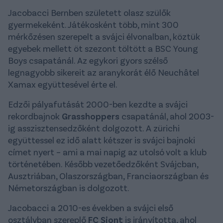
Jacobacci Bernben született olasz szülők
gyermekeként. Játékosként több, mint 300
mérkőzésen szerepelt a svájci élvonalban, köztük
egyebek mellett öt szezont töltött a BSC Young
Boys csapatánál. Az egykori gyors szélső
legnagyobb sikereit az aranykorát élő Neuchâtel
Xamax együttesével érte el.
Edzői pályafutását 2000-ben kezdte a svájci
rekordbajnok
Grasshoppers
csapatánál, ahol 2003-
ig asszisztensedzőként dolgozott. A zürichi
együttessel ez idő alatt kétszer is svájci bajnoki
címet nyert – ami a mai napig az utolsó volt a klub
történetében. Később vezetőedzőként Svájcban,
Ausztriában, Olaszországban, Franciaországban és
Németországban is dolgozott.
Jacobacci a 2010-es években a svájci első
osztályban szereplő
FC Siont
is irányította, ahol