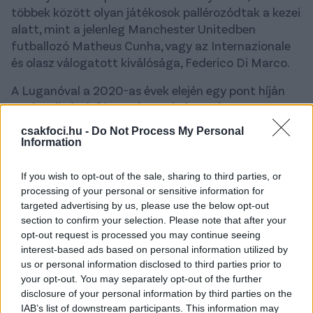
többek között olyan játékosok pallérozódtak a kezei
alatt, mint a jelenleg Manchester Unitedben
futballozó Matheus Cunha, vagy az Internazionale
és olasz válogatott kiválósága, Federico Di Marco.
A Luganóval a 2020-as évek elején egy pont híján
Európa-ligát érő bronzérmes helyen végzett,
érdekesség, hogy – az egyebek mellett Juventusban
csakfoci.hu -
Do Not Process My Personal
és Fenerbahcéban is megforduló svájci legenda,
Information
Reto Ziegler mellett – több magyar játékosa is volt
itt, az egykori NB I-es gólkirály, Filip Holender, illetve
If you wish to opt-out of the sale, sharing to third parties, or
a kispesti saját nevelésű középpályás, Vécsei Bálint,
processing of your personal or sensitive information for
targeted advertising by us, please use the below opt-out
továbbá Kecskés Ákos. A 2020-as években a francia
section to confirm your selection. Please note that after your
másodosztályú
Grenoble
és a német
opt-out request is processed you may continue seeing
harmadosztályú
1860 München
vezetőedzője is
interest-based ads based on personal information utilized by
volt, az elmúlt szezonokban a svájci
us or personal information disclosed to third parties prior to
negyedosztályban dolgozott.
your opt-out. You may separately opt-out of the further
disclosure of your personal information by third parties on the
Az olasz vonal egyébként nem ismeretlen fogalom
IAB’s list of downstream participants. This information may