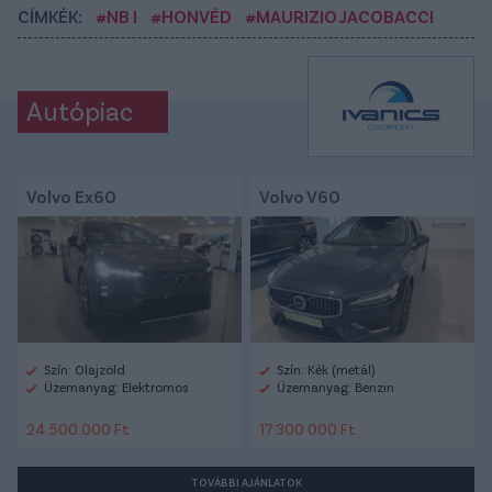
CÍMKÉK:
#NB I
#HONVÉD
#MAURIZIO JACOBACCI
Autópiac
Volvo Ex60
Volvo V60
Szín: Olajzöld
Szín: Kék (metál)
Üzemanyag: Elektromos
Üzemanyag: Benzin
24 500 000 Ft
17 300 000 Ft
TOVÁBBI AJÁNLATOK