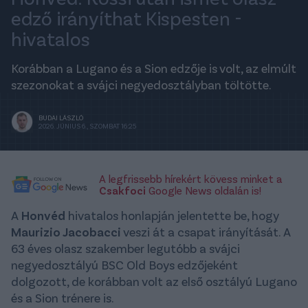
edző irányíthat Kispesten -
hivatalos
Korábban a Lugano és a Sion edzője is volt, az elmúlt
szezonokat a svájci negyedosztályban töltötte.
BUDAI LÁSZLÓ
2026. JÚNIUS 6., SZOMBAT 16:25
A legfrissebb hírekért kövess minket a
Csakfoci
Google News oldalán is!
A
Honvéd
hivatalos honlapján jelentette be, hogy
Maurizio Jacobacci
veszi át a csapat irányítását. A
63 éves olasz szakember legutóbb a svájci
negyedosztályú BSC Old Boys edzőjeként
dolgozott, de korábban volt az első osztályú Lugano
és a Sion trénere is.