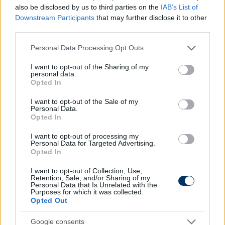
Kispesten – hiszen a magyarok után az olaszok
also be disclosed by us to third parties on the
IAB’s List of
adták a legtöbb edzőt a klubnak. Az első olasz
Downstream Participants
that may further disclose it to other
tréner Aldo Dolcetti volt még 2005-ben, majd
third parties.
később Massimo Morales, Pietro Vierchowod,
Please note that this website/app uses one or more Google
Personal Data Processing Opt Outs
Giuseppe Sannino és a válogatott jelenlegi
services and may gather and store information including but
szövetségi kapitánya, Marco Rossi is vezette a piros-
not limited to your visit or usage behaviour. You may click to
I want to opt-out of the Sharing of my
personal data.
feketéket.
grant or deny consent to Google and its third-party tags to
Opted In
use your data for below specified purposes in below Google
„Mindenek előtt szeretnék gratulálni a csapatnak, a
consent section.
I want to opt-out of the Sale of my
stábnak, az edzőknek és mindenkinek, aki részt vett
Personal Data.
Opted In
abban, hogy a klub három év után ismét az NB I-ben
szerepelhet. Ami engem illet, óriási kiváltság és
I want to opt-out of processing my
Personal Data for Targeted Advertising.
megtiszteltetés számomra, hogy itt lehetek és
Opted In
edzőként dolgozhatok ennél a nagy múltú és
jelentőségű klubnál. Szeretnék köszönetet mondani
I want to opt-out of Collection, Use,
Retention, Sale, and/or Sharing of my
a tulajdonos úrnak, valamint a sportigazgatónak is a
Personal Data that Is Unrelated with the
Purposes for which it was collected.
bizalmukért. Ígérem, hogy minden tudásomat és
Opted Out
tapasztalatomat a klub szolgálatába állítom annak
érdekében, hogy elérjük a céljainkat. Bízom benne,
Google consents