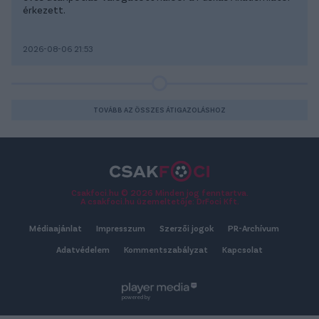
érkezett.
2026-08-06 21:53
TOVÁBB AZ ÖSSZES ÁTIGAZOLÁSHOZ
Csakfoci.hu © 2026 Minden jog fenntartva.
A csakfoci.hu üzemeltetője: DrFoci Kft.
Médiaajánlat
Impresszum
Szerzői jogok
PR-Archívum
Adatvédelem
Kommentszabályzat
Kapcsolat
powered by