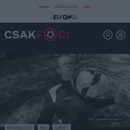
#FRADI
#ÁTIGAZOLÁSOK
#NB I
Fotó: ujpestihirmondo.hu/
MAGYAR FOCI
NB I
ÚJPEST