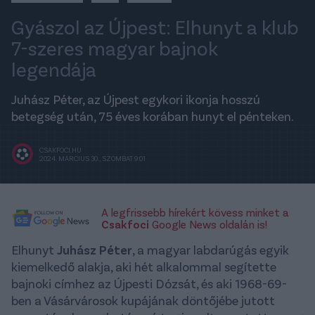
Gyászol az Újpest: Elhunyt a klub
7-szeres magyar bajnok
legendája
Juhász Péter, az Újpest egykori ikonja hosszú
betegség után, 75 éves korában hunyt el pénteken.
CSAKFOCI.HU
2024. MÁRCIUS 30., SZOMBAT 9:01
A legfrissebb hírekért kövess minket a
Csakfoci
Google News oldalán is!
Elhunyt
Juhász Péter
, a magyar labdarúgás egyik
kiemelkedő alakja, aki hét alkalommal segítette
bajnoki címhez az Újpesti Dózsát, és aki 1968-69-
ben a Vásárvárosok kupájának döntőjébe jutott