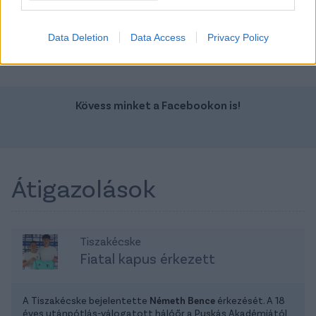
TOVÁBBI AJÁNLATOK
Data Deletion
Data Access
Privacy Policy
Kövess minket a Facebookon is!
Átigazolások
Tiszakécske
Fiatal kapus érkezett
A Tiszakécske bejelentette
Németh Bence
érkezését. A 18
éves utánpótlás-válogatott hálóőr a Puskás Akadémiától