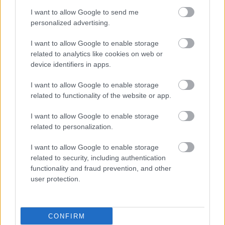
I want to allow Google to send me
CÍMKÉK:
#MAGYAR FOCI
#ÚJPEST
#GYÁSZ
personalized advertising.
#GYÁSZHÍR
#JUHÁSZ PÉTER
I want to allow Google to enable storage
related to analytics like cookies on web or
device identifiers in apps.
Autópiac
I want to allow Google to enable storage
related to functionality of the website or app.
Hyundai Tucson
Volvo Xc90
I want to allow Google to enable storage
related to personalization.
I want to allow Google to enable storage
related to security, including authentication
functionality and fraud prevention, and other
user protection.
Szín: Fehér (metál)
Szín:
Üzemanyag: Benzin
Üzemanyag:
CONFIRM
10 599 000 Ft
30 190 000 Ft