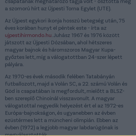
csapatának meghatározó tagja volt - osztotta meg
a szomorú hírt az Újpesti Torna Egylet (UTE).
Az Újpest egykori ikonja hosszú betegség után, 75
éves korában hunyt el péntek este - írta az
ujpestihirmondo.hu
. Juhász 1967 és 1976 között
játszott az Újpesti Dózsában, ahol hétszeres
magyar bajnok és háromszoros Magyar Kupa-
győztes lett, míg a válogatottban 24-szer lépett
pályára.
Az 1970-es évek második felében Tatabányán
futballozott, majd a Volán SC, a 22. számú Volán és
Göd is csapatában is megfordult, mielőtt a BLSZ-
ben szereplő Chinoinál visszavonult. A magyar
válogatottal negyedik helyezést ért el az 1972-es
Európa-bajnokságon, és ugyanebben az évben
ezüstérmes lett a müncheni olimpián. Ebben az
évben (1972) a legjobb magyar labdarúgónak is
megválasztották.