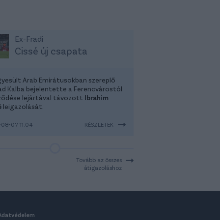
Ex-Fradi
Cissé új csapata
gyesült Arab Emirátusokban szereplő
had Kalba bejelentette a Ferencvárostól
ződése lejártával távozott
Ibrahim
é
leigazolását.
08-07 11:04
RÉSZLETEK
Tovább az összes
átigazoláshoz
Adatvédelem