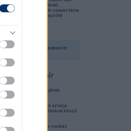
Gazdag Dániel,
világbajnok csapattársa
is lehet - sajtóhír
Kövess minket a Facebookon is!
 több Fradi-hír
olt az NBI 1. és 2. fordulójának
atottsága
lió eurós új igazolással és sztárja
désének meghosszabbításával készül
a Fradi ellen
sz kitartó volt, sok plusz munkát