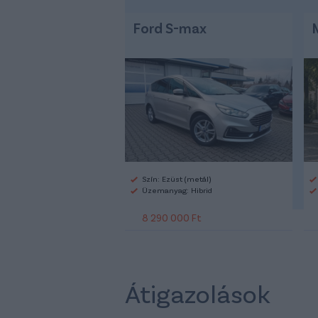
Ford S-max
Szín: Ezüst (metál)
Üzemanyag: Hibrid
8 290 000 Ft
Átigazolások