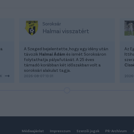
Soroksár
Halmai visszatért
 a
A Szeged bejelentette, hogy egy idény után
Az E
távozik
Halmai Ádám
és ismét Soroksáron
Itti
folytathatja pályafutását. A 25 éves
szer
támadó korábban két időszakban volt a
Ciss
soroksári alakulat tagja.
EK
2026-08-07 13:01
2026-
Médiaajánlat
Impresszum
Szerzői jogok
PR-Archívum