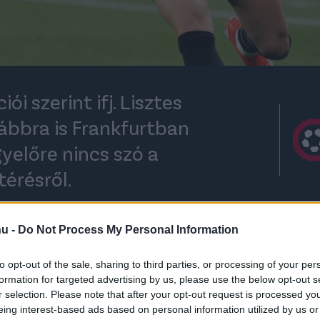
ói szerint ifj. Lisztes
vábbra is Frankfurtban
yelőre nincs szó a
térésről.
hu -
Do Not Process My Personal Information
rt kövess minket a
Csakfoci
Google News oldalán is!
Eze
to opt-out of the sale, sharing to third parties, or processing of your per
övezték
ifj. Lisztes Krisztián
átigazolását az
formation for targeted advertising by us, please use the below opt-out s
árostól
érkező támadóban komoly potenciált
r selection. Please note that after your opt-out request is processed y
ben azonban nem sikerült igazán megragadnia a
eing interest-based ads based on personal information utilized by us or