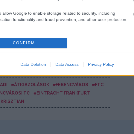
végze
Betleh
o allow Google to enable storage related to security, including
Elolvasom
végzün
cation functionality and fraud prevention, and other user protection.
Gyorsh
en!
Csakfoci az elsők között legyen a Google-
Itt az 
CONFIRM
Data Deletion
Data Access
Privacy Policy
Link másolása
Email küldés
ADI
#ÁTIGAZOLÁSOK
#FERENCVÁROS
#FTC
NCVÁROSI TC
#EINTRACHT FRANKFURT
S KRISZTIÁN