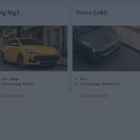
Mg Mg3
Volvo Ex60
Szín: Sárga
Szín:
Üzemanyag: Benzin
Üzemanyag: Elektromos
6 599 000 Ft
27 200 000 Ft