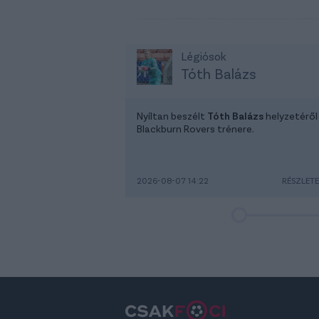
Légiósok
Tóth Balázs
Nyíltan beszélt
Tóth Balázs
helyzetéről
Blackburn Rovers trénere.
2026-08-07 14:22
RÉSZLET