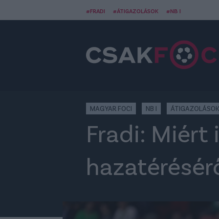
#FRADI
#ÁTIGAZOLÁSOK
#NB I
MAGYAR FOCI
NB I
ÁTIGAZOLÁSO
Fradi: Miért
hazatérésérő