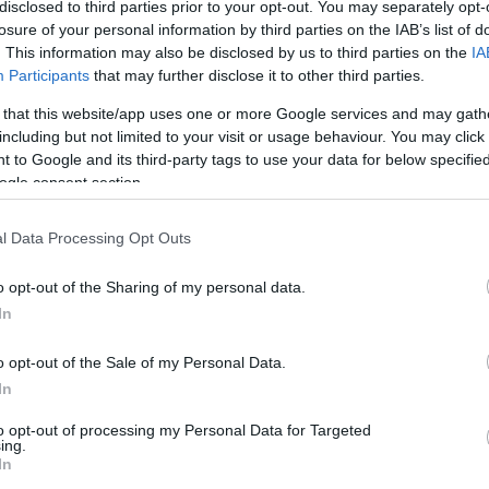
disclosed to third parties prior to your opt-out. You may separately opt-
negyedosztályú – U21-es – csapatban kapott
losure of your personal information by third parties on the IAB’s list of
hátráltatta a fejlődését.
. This information may also be disclosed by us to third parties on the
IA
Participants
that may further disclose it to other third parties.
bet lehetett hallani a jövőjével
 that this website/app uses one or more Google services and may gath
alálgatásokra adott okot. Az utóbbi
including but not limited to your visit or usage behaviour. You may click 
eszéd látott napvilágot a futballberkekben
 to Google and its third-party tags to use your data for below specifi
ogle consent section.
utballista visszatérhet a Fradihoz – legalábbis
l Data Processing Opt Outs
iatt jól látható, hogy a Ferencváros több
o opt-out of the Sharing of my personal data.
át, többek ügyében is tárgyalásban állnak, és
In
országi szezonja után akár kézenfekvő is
 könnyebben teljesíthetné a magyar
o opt-out of the Sale of my Personal Data.
okat, a tehetség pedig újraépíthetné magát
In
imagaslóan teljesített.
to opt-out of processing my Personal Data for Targeted
ing.
 az adhatta, hogy Lisztes nemrégiben több
In