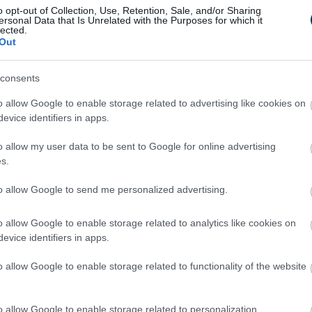
Minden egybevágott azzal kapcsolatosan, hogy
o opt-out of Collection, Use, Retention, Sale, and/or Sharing
ersonal Data that Is Unrelated with the Purposes for which it
ra forduljanak, de információink szerint nincs
lected.
Out
A játékos csupán egyéni edzésmunkát végzett
án, hogy így kerüljön a legjobb állapotba a
consents
atal magyar támadó az eredeti terveknek
g a nyári felkészülést az első csapattal.
o allow Google to enable storage related to advertising like cookies on
evice identifiers in apps.
z átigazolási piacon. Folyamatosan frissülő
o allow my user data to be sent to Google for online advertising
 mindent megtalálsz - csak kattints ide és
s.
reket egy nap többször is.
Még
to allow Google to send me personalized advertising.
Ilyen v
Fradi már érzi a pénztárcáján az új
o allow Google to enable storage related to analytics like cookies on
látog
gyarszabályt: "Nálunk mindig más
evice identifiers in apps.
szegek merülnek fel" - Hajnal
125 mil
szerző
o allow Google to enable storage related to functionality of the website
a Real 
nal Tamás szerint már érződik a piacon és a
gyalások során az MLSZ nemrégiben bevezetett
„Máriu
delkezése.
o allow Google to enable storage related to personalization.