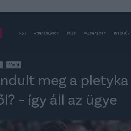
NB I
ÁTIGAZOLÁSOK
FRISS
VÁLOGATOTT
INTERJÚK
K
FRADI
 indult meg a pletyka
l? – így áll az ügye