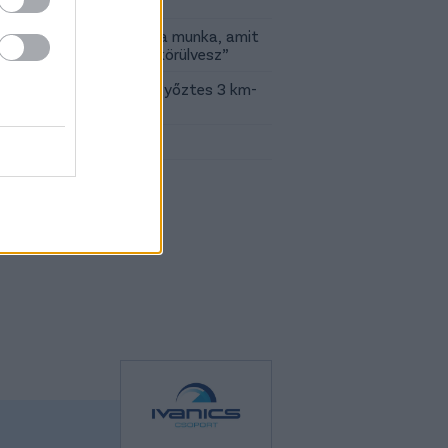
tt”
em: „Örülök, hogy jó az a munka, amit
k, és jó a csapat, ami körülvesz”
ír: Betlehem Dávid EB-győztes 3 km-
új Fradi mez