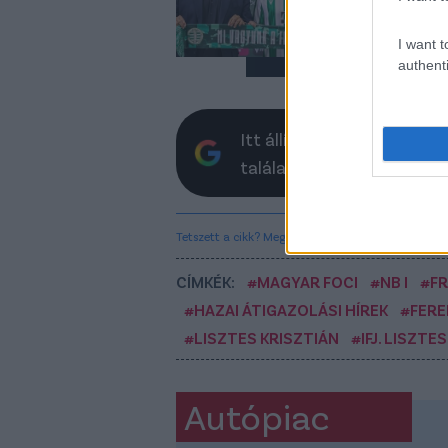
I want t
authenti
Itt állíthatod be, hogy a 
találatokban
Tetszett a cikk? Megosztanád?
CÍMKÉK:
#MAGYAR FOCI
#NB I
#FR
#HAZAI ÁTIGAZOLÁSI HÍREK
#FERE
#LISZTES KRISZTIÁN
#IFJ. LISZTE
Autópiac