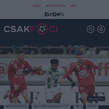
#FRADI
#ÁTIGAZOLÁSOK
#NB I
Fotó: fradi.hu
MAGYAR FOCI
MAGYAR VÁLOGATOTT
NB I
FRADI