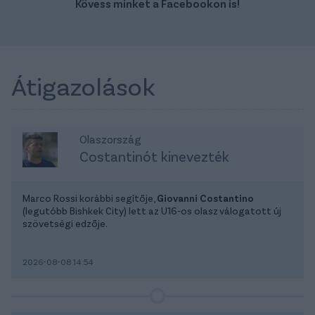
Kövess minket a Facebookon is!
Átigazolások
Olaszország
Costantinót kinevezték
Marco Rossi korábbi segítője,
Giovanni Costantino
(legutóbb Bishkek City) lett az U16-os olasz válogatott új
szövetségi edzője.
2026-08-08 14:54