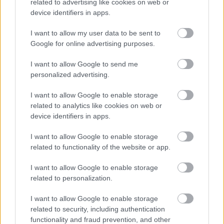
related to advertising like cookies on web or
device identifiers in apps.
Egy különleges nemzetközi góllövőlistát vezet a
Ferencváros magyar válogatott támadója.
I want to allow my user data to be sent to
Elolvasom
Google for online advertising purposes.
I want to allow Google to send me
personalized advertising.
Itt állíthatod be, hogy a Csakfoci az elsők
között legyen a Google-találatokban
I want to allow Google to enable storage
related to analytics like cookies on web or
device identifiers in apps.
Tetszett a cikk? Megosztanád?
I want to allow Google to enable storage
related to functionality of the website or app.
Link másolása
Email küldés
I want to allow Google to enable storage
CÍMKÉK:
#NB I
#FRADI
#FERENCVÁROS
#MAGYAR
related to personalization.
VÁLOGATOTT
#MARQUINHOS
I want to allow Google to enable storage
related to security, including authentication
functionality and fraud prevention, and other