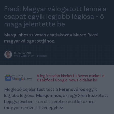
Fradi: Magyar válogatott lenne a
csapat egyik legjobb légiósa - ő
maga jelentette be
Marquinhos szívesen csatlakozna Marco Rossi
magyar válogatottjához.
BUDAI LÁSZLÓ
2024. ÁPRILIS 22., HÉTFŐ 8:19
A legfrissebb hírekért kövess minket a
Csakfoci
Google News oldalán is!
Meglepő bejelentést tett a
Ferencváros
egyik
legjobb légiósa,
Marquinhos
, aki egy X-en közzétett
bejegyzésében ír arról: szeretne csatlakozni a
magyar nemzeti tizenegyhez.