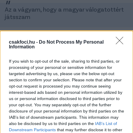
Az a vágyam, hogy a magyar válogatottért
játsszam
- írta a 24 éves brazil, aki korábban nem szerepelt
csakfoci.hu -
Do Not Process My Personal
egyetlen ország korosztályos nemzeti együttesében
Information
sem. A Fradival friss bajnok Marquinhosnak a
mostani volt a legjobb szezonja a zöld-fehérekkel,
If you wish to opt-out of the sale, sharing to third parties, or
ahol abszolút húzóemberré vált, 44 tétmeccsen 6
processing of your personal or sensitive information for
gólig és 10 gólpasszig jutott, az NB I-es arany és a
targeted advertising by us, please use the below opt-out
tavaszi nemzetközi szereplés mellett pedig még a
section to confirm your selection. Please note that after your
Magyar Kupát is behúzhatja az FTC-vel.
opt-out request is processed you may continue seeing
interest-based ads based on personal information utilized by
Marquinhos 2022 februárjában érkezett
us or personal information disclosed to third parties prior to
Magyarországra, a mostani már a harmadik bajnoki
your opt-out. You may separately opt-out of the further
címe a Fradival.
disclosure of your personal information by third parties on the
IAB’s list of downstream participants. This information may
also be disclosed by us to third parties on the
IAB’s List of
I have this desire to play for the Hungarian
Downstream Participants
that may further disclose it to other