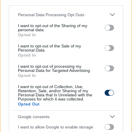
national team 🇭🇺🇭🇺❤️
third parties.
— Marquinhos costa (@MarquimCosta10)
April
Please note that this website/app uses one or more Google
Personal Data Processing Opt Outs
21, 2024
services and may gather and store information including but
not limited to your visit or usage behaviour. You may click to
I want to opt-out of the Sharing of my
personal data.
Olvastad már?
grant or deny consent to Google and its third-party tags to
Opted In
use your data for below specified purposes in below Google
consent section.
I want to opt-out of the Sale of my
Personal Data.
Opted In
I want to opt-out of processing my
Personal Data for Targeted Advertising.
Opted In
I want to opt-out of Collection, Use,
Retention, Sale, and/or Sharing of my
Personal Data that Is Unrelated with the
Purposes for which it was collected.
Opted Out
Elképesztő: Varga Barnabás
Google consents
lelassított, de így is veri a világ összes
I want to allow Google to enable storage
csatárát