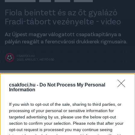
Fiola beintett és az őt gyalázó
Fradi-tábort vezényelte - video
Az Újpest magyar válogatott csapatkapitánya a
pályán reagált a ferencvárosi drukkerek rigmusaira.
CSAKFOCI.HU
2025. ÁPRILIS 7., HÉTFŐ 9:50
A legfrissebb hírekért kövess minket a
csakfoci.hu -
Do Not Process My Personal
Csakfoci
Google News oldalán is!
Information
Nehéz mérkőzése volt
Fiola Attilának
is a Groupama
If you wish to opt-out of the sale, sharing to third parties, or
Arénában, ahol végül
2-0-s vereséget szenvedett
az
processing of your personal or sensitive information for
Újpest a Ferencváros elleni derbin. A magyar
targeted advertising by us, please use the below opt-out
válogatott védőnek rengeteg feladata volt hátul.
section to confirm your selection. Please note that after your
amit jobbára meg is oldott, de Pesic góljánál ő
opt-out request is processed you may continue seeing
maradt le a szerb csatárról.