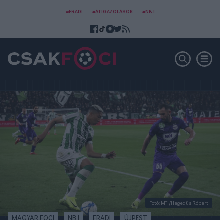
#FRADI
#ÁTIGAZOLÁSOK
#NB I
Fotó: MTI/Hegedüs Róbert
MAGYAR FOCI
NB I
FRADI
ÚJPEST