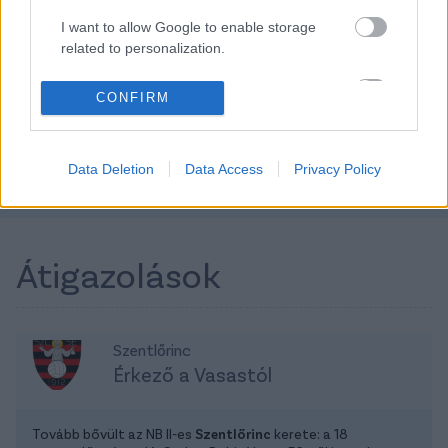
18 950 000 Ft + Áfa
20 520 000 Ft + Áfa
I want to allow Google to enable storage
related to personalization.
TOVÁBBI AJÁNLATOK
I want to allow Google to enable storage
CONFIRM
related to security, including authentication
functionality and fraud prevention, and other
user protection.
Kövess minket a Facebookon is!
Data Deletion
Data Access
Privacy Policy
Átigazolások
Szentlőrinc
Érkező a Vasastól
Tovább bővült az NB II-es
Szentlőrinc
kerete: a 18