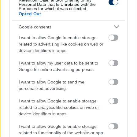
Retention, Sale, and/or Sharing of my
Link másolása
Email küldés
Personal Data that Is Unrelated with the
Purposes for which it was collected.
Opted Out
CÍMKÉK:
#MAGYAR FOCI
#NB I
#FRADI
#FERENCVÁROS
#FTC
#ÚJPEST
#FIOLA ATTILA
Google consents
I want to allow Google to enable storage
related to advertising like cookies on web or
Autópiac
device identifiers in apps.
I want to allow my user data to be sent to
Google for online advertising purposes.
Ford Ranger
Ford Ranger
I want to allow Google to send me
personalized advertising.
I want to allow Google to enable storage
related to analytics like cookies on web or
device identifiers in apps.
Szín:
Szín:
I want to allow Google to enable storage
Üzemanyag: Dízel
Üzemanyag: Dízel
related to functionality of the website or app.