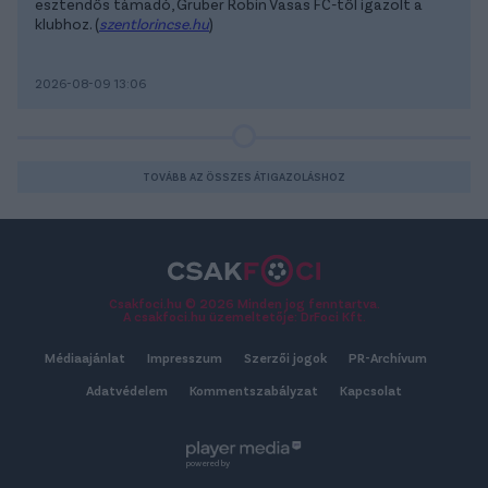
esztendős támadó, Gruber Robin Vasas FC-től igazolt a
klubhoz. (
szentlorincse.hu
)
2026-08-09 13:06
TOVÁBB AZ ÖSSZES ÁTIGAZOLÁSHOZ
Csakfoci.hu © 2026 Minden jog fenntartva.
A csakfoci.hu üzemeltetője: DrFoci Kft.
Médiaajánlat
Impresszum
Szerzői jogok
PR-Archívum
Adatvédelem
Kommentszabályzat
Kapcsolat
powered by