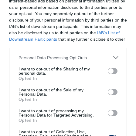
interest-based ads based on personal information utilized by
us or personal information disclosed to third parties prior to
Ráadásul az FTC-tábor is kipécézte magának,
your opt-out. You may separately opt-out of the further
gyakran szóltak a Fiolát froclizó vagy épp
disclosure of your personal information by third parties on the
pocskondiázó rigmusok, amire egy ízben
IAB’s list of downstream participants. This information may
also be disclosed by us to third parties on the
IAB’s List of
mutogatással reagált is a bekk, kvázi vezényelt a
Downstream Participants
that may further disclose it to other
rivális drukkereknek. Erről egy Tiktok-videó
third parties.
tanúskodik.
Please note that this website/app uses one or more Google
Personal Data Processing Opt Outs
services and may gather and store information including but
@viktorandó
Fiola,Fiola,Vaffanculo 🤣🤣👊👊
♬
not limited to your visit or usage behaviour. You may click to
I want to opt-out of the Sharing of my
eredeti hang - Viktor Andó
personal data.
grant or deny consent to Google and its third-party tags to
Opted In
use your data for below specified purposes in below Google
consent section.
I want to opt-out of the Sale of my
Personal Data.
Itt állíthatod be, hogy a Csakfoci az elsők
Opted In
között legyen a Google-találatokban
I want to opt-out of processing my
Personal Data for Targeted Advertising.
Opted In
Tetszett a cikk? Megosztanád?
I want to opt-out of Collection, Use,