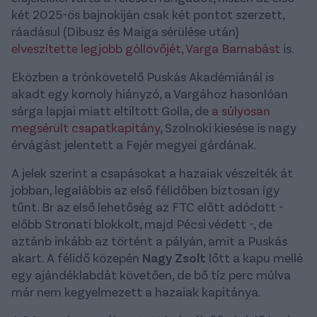
két 2025-ös bajnokiján csak két pontot szerzett,
ráadásul (Dibusz és Maiga sérülése után)
elveszítette legjobb góllövőjét, Varga Barnabást
is.
Eközben a trónkövetelő Puskás Akadémiánál is
akadt egy komoly hiányzó, a Vargához hasonlóan
sárga lapjai miatt eltiltott Golla, de
a súlyosan
megsérült csapatkapitány
, Szolnoki kiesése is nagy
érvágást jelentett a Fejér megyei gárdának.
A jelek szerint a csapásokat a hazaiak vészelték át
jobban, legalábbis az első félidőben biztosan így
tűnt. Br az első lehetőség az FTC előtt adódott -
előbb Stronati blokkolt, majd Pécsi védett -, de
aztánb inkább az történt a pályán, amit a Puskás
akart. A félidő közepén
Nagy Zsolt
lőtt a kapu mellé
egy ajándéklabdát követően, de bő tíz perc múlva
már nem kegyelmezett a hazaiak kapitánya.