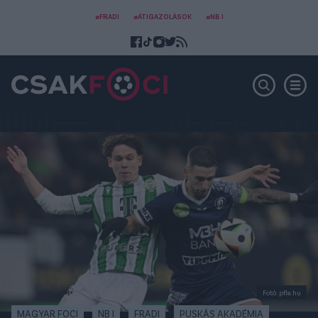
#FRADI
#ÁTIGAZOLÁSOK
#NB I
Fotó: pfla.hu
MAGYAR FOCI
NB I
FRADI
PUSKÁS AKADÉMIA