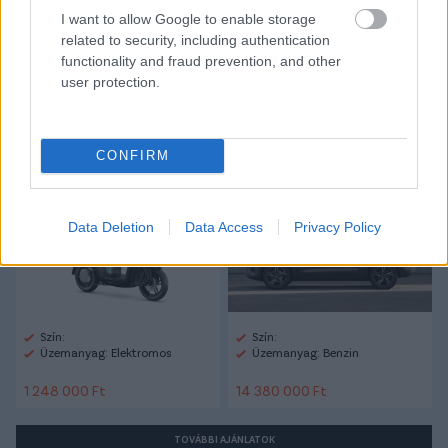
#FERENCVÁROS
#FTC
#PUSKÁS AKADÉMIA
I want to allow Google to enable storage
related to security, including authentication
functionality and fraud prevention, and other
user protection.
Autópiac
CONFIRM
Yamaha Neos
Volvo Xc40
Data Deletion
Data Access
Privacy Policy
Szín:
Szín:
Üzemanyag: Elektromos
Üzemanyag: Benzin
1 248 000 Ft
14 380 000 Ft
TOVÁBBI AJÁNLATOK