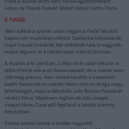
Fradi a szünet előtt nem sokkal egyenlíthetett
volna, de Traoré lövését lábbal védeni tudta Pécsi.
II. félidő:
Nem sokkal a szünet után megint a fiatal felcsúti
kapus volt munkában,először Saldanha helyzeténél,
majd Traoré lövésénél, bár előbbinél nála is nagyobb
melót végzett el a hatalmasat mentő Stronati.
A Puskás a 61. percben, Colley révén akár kétszer is
eldönthette volna az összecsapást, de a csatár nem
volt elég pontos. Nem sokkal később a csereként
beállt ferencvárosi csatár, Pesic rontott el egy nagy
lehetőséget, majd a debütáló Julio Romao fejesénél
védett Pécsi. Majdnem rögtön ezután Joseph
csapattársa, Cissé elől fejelte el a labdát komoly
helyzetben.
Szinte sorban jöttek a kisebb-nagyobb