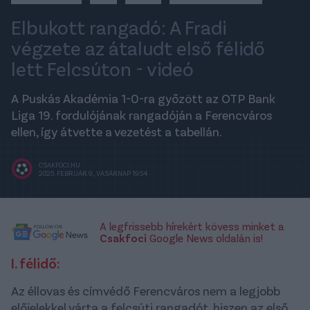
Elbukott rangadó: A Fradi
végzete az átaludt első félidő
lett Felcsúton - videó
A Puskás Akadémia 1-0-ra győzött az OTP Bank
Liga 19. fordulójának rangadóján a Ferencváros
ellen, így átvette a vezetést a tabellán.
CSAKFOCI.HU
2025. FEBRUÁR 9., VASÁRNAP 19:54
A legfrissebb hírekért kövess minket a
Csakfoci
Google News oldalán is!
I. félidő:
Az éllovas és címvédő Ferencváros nem a legjobb
előjelekkel várta a felcsúti rangadót, hiszen az első