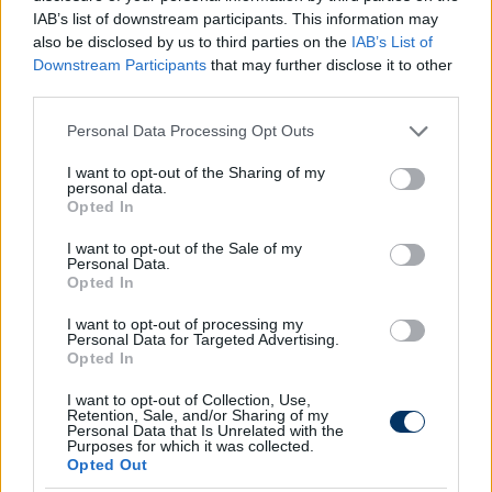
IAB’s list of downstream participants. This information may
Traore (Pesic, 66.), Abu Fani, Ben Romdhane
also be disclosed by us to third parties on the
IAB’s List of
(Cirkovic, 55.) - Saldanha
Downstream Participants
that may further disclose it to other
third parties.
Korábban:
Please note that this website/app uses one or more Google
Personal Data Processing Opt Outs
ZTE-Diósgyőr 2-1
services and may gather and store information including but
not limited to your visit or usage behaviour. You may click to
I want to opt-out of the Sharing of my
personal data.
grant or deny consent to Google and its third-party tags to
Opted In
use your data for below specified purposes in below Google
A Fizz Liga állása:
consent section.
I want to opt-out of the Sale of my
#
Csapat
LM
Gy
D
V
Gk
P
Personal Data.
Opted In
1.
BÉKÉSCSABA 1912 ELŐRE SE
0
0
0
0
0
0
I want to opt-out of processing my
2.
DVSC
0
0
0
0
0
0
Personal Data for Targeted Advertising.
Opted In
3.
DVTK
0
0
0
0
0
0
I want to opt-out of Collection, Use,
4.
ETO FC
0
0
0
0
0
0
Retention, Sale, and/or Sharing of my
Personal Data that Is Unrelated with the
5.
FERENCVÁROSI TC
0
0
0
0
0
0
Purposes for which it was collected.
Opted Out
6.
ILLÉS AKADÉMIA
0
0
0
0
0
0