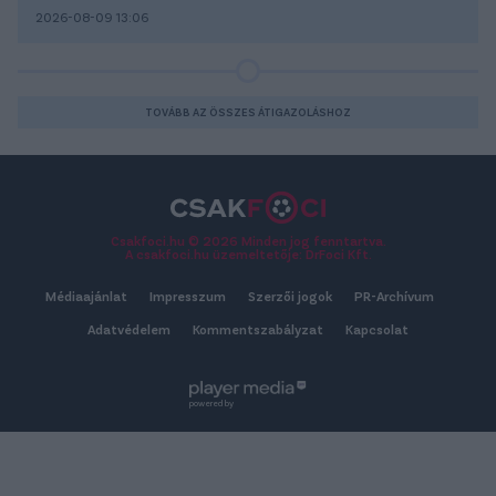
2026-08-09 13:06
TOVÁBB AZ ÖSSZES ÁTIGAZOLÁSHOZ
Csakfoci.hu © 2026 Minden jog fenntartva.
A csakfoci.hu üzemeltetője: DrFoci Kft.
Médiaajánlat
Impresszum
Szerzői jogok
PR-Archívum
Adatvédelem
Kommentszabályzat
Kapcsolat
powered by