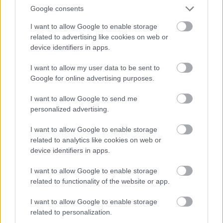
Google consents
7.
KISPEST–HONVÉD FC
0
0
0
0
0
0
8.
MTK BUDAPEST
0
0
0
0
0
0
I want to allow Google to enable storage
related to advertising like cookies on web or
9.
PUSKÁS AKADÉMIA
0
0
0
0
0
0
device identifiers in apps.
10.
VÁRDA LABDARÚGÓ AKADÉMIA
0
0
0
0
0
0
I want to allow my user data to be sent to
11.
VASAS KUBALA AKADÉMIA
0
0
0
0
0
0
Google for online advertising purposes.
12.
ZTE FC
0
0
0
0
0
0
I want to allow Google to send me
personalized advertising.
Itt állíthatod be, hogy a Csakfoci az elsők
I want to allow Google to enable storage
related to analytics like cookies on web or
között legyen a Google-találatokban
device identifiers in apps.
I want to allow Google to enable storage
Tetszett a cikk? Megosztanád?
related to functionality of the website or app.
Link másolása
Email küldés
I want to allow Google to enable storage
related to personalization.
CÍMKÉK:
#MAGYAR FOCI
#NB I
#FRADI