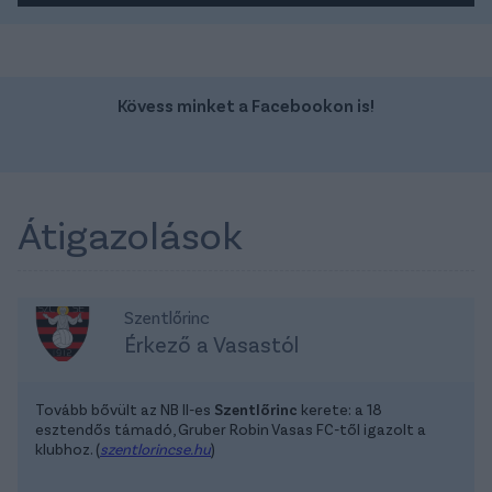
Kövess minket a Facebookon is!
Átigazolások
Szentlőrinc
Érkező a Vasastól
Tovább bővült az NB II-es
Szentlőrinc
kerete: a 18
esztendős támadó, Gruber Robin Vasas FC-től igazolt a
klubhoz. (
szentlorincse.hu
)