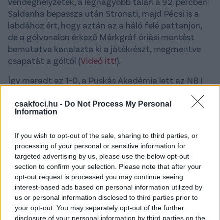
vendéghelyzetek, a legnagyobb talán a 92. percben:
Saldanha bepassza után Stronati, majd Pécsi is a
labdához ért, hogy aztán az a háló felé pattanjon,
de a gólvonalon érkező Márkgráf óriási mentést
bemutatva kanalazta ki a játékrészt, megmentve
csapatát a góltól (
Videó itt!
).
Így maradt az 1-0, a Puskás Akadémia lett az NB I
listavezetője.
csakfoci.hu -
Do Not Process My Personal
Information
OTP Bank Liga, 19. forduló:
If you wish to opt-out of the sale, sharing to third parties, or
Puskás Akadémia - Ferencváros 1-0 (Nagy Zs. 34.)
processing of your personal or sensitive information for
targeted advertising by us, please use the below opt-out
PFLA:
Pécsi – Maceiras, Harutyunjan, Stronati,
section to confirm your selection. Please note that after your
Markgráf – Plsek, Favorov – Soisalo (Nissila, 66.), Levi
opt-out request is processed you may continue seeing
(Vékony, 94.), Nagy Zs. – Colley (Fameyeh, 66.)
interest-based ads based on personal information utilized by
us or personal information disclosed to third parties prior to
FTC:
Varga Á. – Makreckis, Cissé, Gartenmann
your opt-out. You may separately opt-out of the further
(Kehinde, 90+1.), Civic – Tóth A. (Joseph, 66.), Romao –
disclosure of your personal information by third parties on the