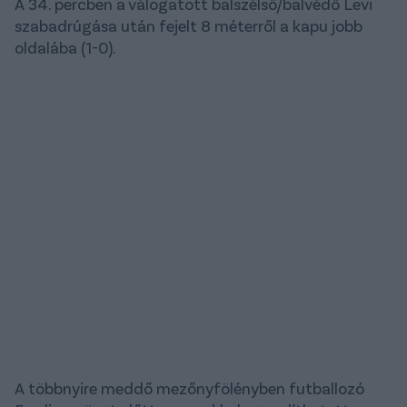
A 34. percben a válogatott balszélső/balvédő Levi
szabadrúgása után fejelt 8 méterről a kapu jobb
oldalába (1-0).
A többnyire meddő mezőnyfölényben futballozó