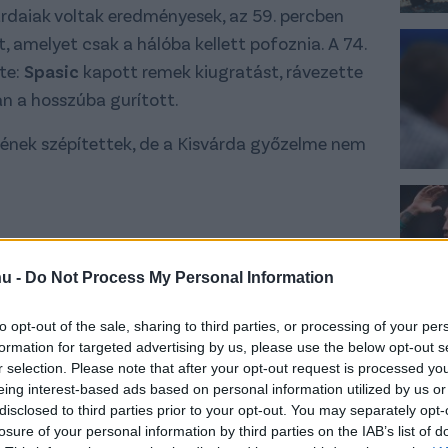
rdaiak voltak eredményesek, az 59. percben
, amelyet csak a hálóba kellett pofoznia. A 74.
te:
Spasic
kapott remek kiugratást, rávezette
n a hosszúba gurított.
vének szépítettek, de a Kisvárda győzelme nem
hu -
Do Not Process My Personal Information
to opt-out of the sale, sharing to third parties, or processing of your per
formation for targeted advertising by us, please use the below opt-out s
r selection. Please note that after your opt-out request is processed y
eing interest-based ads based on personal information utilized by us or
disclosed to third parties prior to your opt-out. You may separately opt-
losure of your personal information by third parties on the IAB’s list of