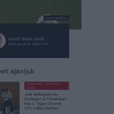
Fotó: kisvardafc.hu
Szerző:
Budai László
2024. január 22., hétfő 14:47
ket ajánljuk
OLDALHÁLÓ - CSAKFOCI
LIGHT
Jude Bellingham és
Budapest is főszerepet
kap a Topps Chrome
UCC kollekciójában