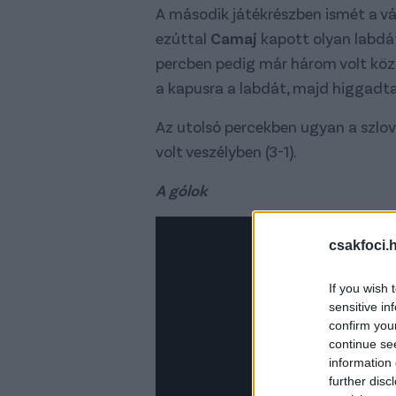
A második játékrészben ismét a vá
ezúttal
Camaj
kapott olyan labdát
percben pedig már három volt köz
a kapusra a labdát, majd higgadta
Az utolsó percekben ugyan a szlo
volt veszélyben (3-1).
A gólok
csakfoci.
If you wish 
sensitive in
confirm you
continue se
information 
further disc