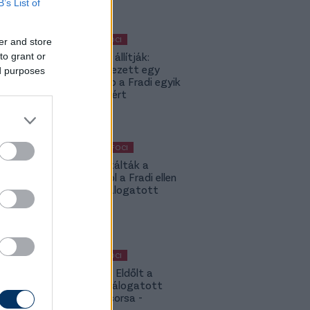
B’s List of
MAGYAR FOCI
er and store
Külföldön állítják:
to grant or
Bejelentkezett egy
ed purposes
neves klub a Fradi egyik
legjobbjáért
KÜLFÖLDI FOCI
Máris kiutálták a
csapatból a Fradi ellen
betliző válogatott
csatárt
MAGYAR FOCI
Légiósok: Eldőlt a
magyar válogatott
támadó sorsa -
hivatalos