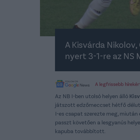
A Kisvárda Nikolov,
nyert 3-1-re az NS 
A legfrissebb híreké
Az NB I-ben utolsó helyen álló
Kis
játszott edzőmeccset hétfő délutá
I-es csapat szerezte meg, miután e
passzt követően a lesgyanús helye
kapuba továbbított.