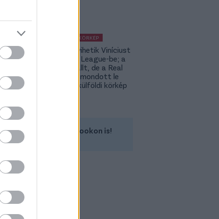
KÜLFÖLDI KÖRKÉP
Ennyiért vihetik Viníciust
a Premier League-be; a
PSG kiszállt, de a Real
még nem mondott le
Rodriról- külföldi körkép
Kövess minket a Facebookon is!