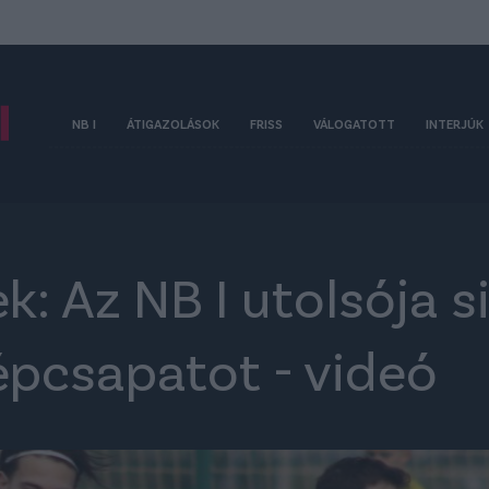
NB I
ÁTIGAZOLÁSOK
FRISS
VÁLOGATOTT
INTERJÚK
: Az NB I utolsója s
épcsapatot - videó