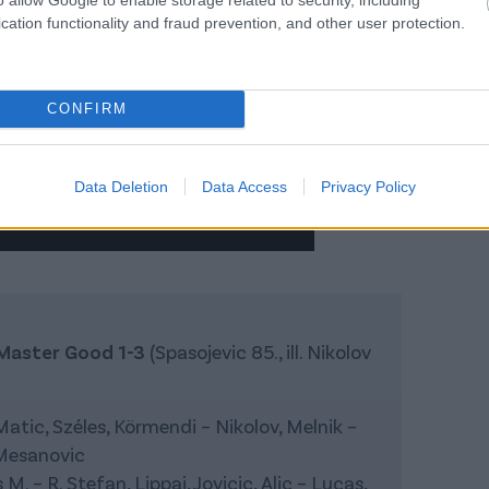
cation functionality and fraud prevention, and other user protection.
CONFIRM
Data Deletion
Data Access
Privacy Policy
 Master Good 1-3
(Spasojevic 85., ill. Nikolov
Matic, Széles, Körmendi – Nikolov, Melnik –
 Mesanovic
M. – R. Stefan, Lippai, Jovicic, Alic – Lucas,