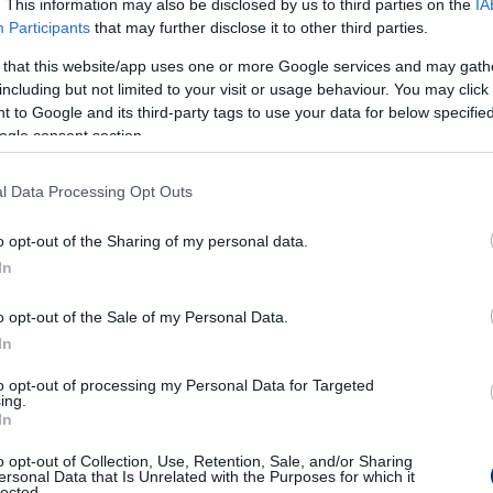
. This information may also be disclosed by us to third parties on the
IA
Participants
that may further disclose it to other third parties.
 that this website/app uses one or more Google services and may gath
including but not limited to your visit or usage behaviour. You may click 
 to Google and its third-party tags to use your data for below specifi
ogle consent section.
l Data Processing Opt Outs
o opt-out of the Sharing of my personal data.
In
o opt-out of the Sale of my Personal Data.
In
to opt-out of processing my Personal Data for Targeted
ing.
In
o opt-out of Collection, Use, Retention, Sale, and/or Sharing
ersonal Data that Is Unrelated with the Purposes for which it
lected.