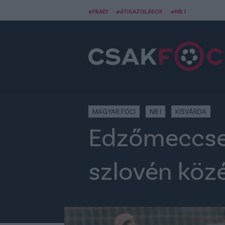
#FRADI
#ÁTIGAZOLÁSOK
#NB I
MAGYAR FOCI
NB I
KISVÁRDA
Edzőmeccsek
szlovén köz