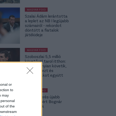
MAGYAR FOCI
Szalai Ádám lerántotta
a leplet az NB I legújabb
számairól - rekordot
döntött a fiatalok
játékideje
MAGYAR FOCI
Szoboszlai 5,5 millió
követővel tarol itthon:
2-szer annyian követik,
mint Kerkezt és
Dzsudzsákot együtt
sonal or
ection to
MAGYAR FOCI
ou may
A Fradi-verés újabb
 personal
kispadot ért Bognár
Györgynek
out of the
 downstream