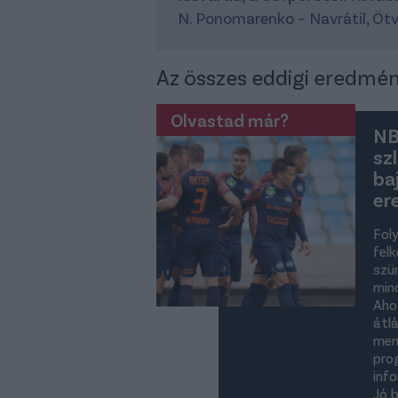
N. Ponomarenko – Navrátil, Ötvö
Az összes eddigi eredmé
Olvastad már?
NB
sz
ba
er
Fol
fel
szü
min
Aho
átl
men
pro
inf
Jó 