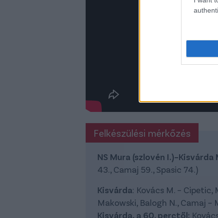
authenti
Felkészülési mérkőzés
NS Mura (szlovén I.)–Kisvárda
43., Camaj 59., Spasic 74.)
Kisvárda
: Kovács M. – Cipetic, 
Makowski, Balogh N., Camaj –
Kisvárda, a 60. perctől:
Kovács 