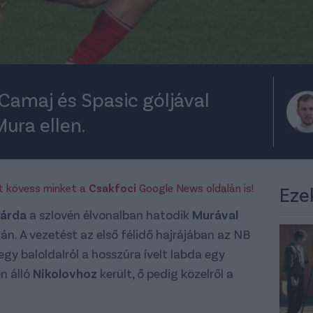
 Camaj és Spasic góljával
Mura ellen.
rt kövess minket a
Csakfoci
Google News oldalán is!
Eze
várda
a szlovén élvonalban hatodik
Murával
n. A vezetést az első félidő hajrájában az NB
gy baloldalról a hosszúra ívelt labda egy
n álló
Nikolovhoz
került, ő pedig közelről a