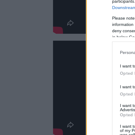
participants
Downstream 
Please note
information 
deny consent
in below Go
Persona
I want t
Opted 
I want t
Opted 
I want 
Advertis
Opted 
I want t
of my P
was col