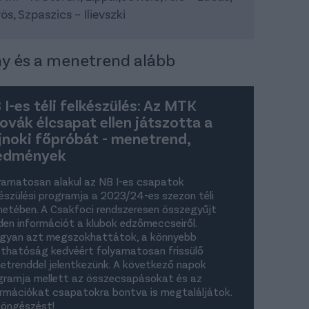
s, Szpaszics – Ilievszki
ny és a menetrend alább
 I-es téli felkészülés: Az MTK
lovák élcsapat ellen játszotta a
jnoki főpróbát - menetrend,
edmények
yamatosan alakul az NB I-es csapatok
készülési programja a 2023/24-es szezon téli
netében. A Csakfoci rendszeresen összegyűjt
den információt a klubok edzőmeccseiről.
gyan azt megszokhattátok, a könnyebb
áthatóság kedvéért folyamatosan frissülő
etrenddel jelentkezünk. A következő napok
gramja mellett az összecsapásokat és az
ormációkat csapatokra bontva is megtaláljátok.
böngészést!