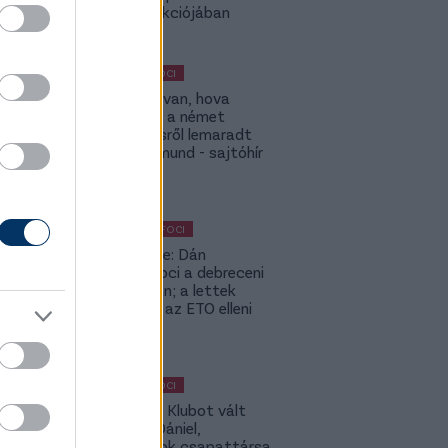
UCC kollekciójában
MAGYAR FOCI
ETO: Megvan, hova
igazolhat a német
szerződésről lemaradt
Tóth Rajmund - sajtóhír
KÜLFÖLDI FOCI
Lapszemle: Dán
szambafoci a debreceni
szaunában; a lettek
kevesellik az ETO elleni
előnyt
MAGYAR FOCI
Légiósok: Klubot vált
Gazdag Dániel,
világbajnok csapattársa