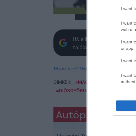
I want 
I want t
web or d
Itt állíthatod be, hogy a 
I want t
találatokban
or app.
I want t
Tetszett a cikk? Megosztanád?
I want t
CÍMKÉK:
#MAGYAR FOCI
#NB I
#HA
authenti
#DIÓSGYŐRI VTK
#HAJDUK SPLIT
Autópiac
Hyundai Tucson