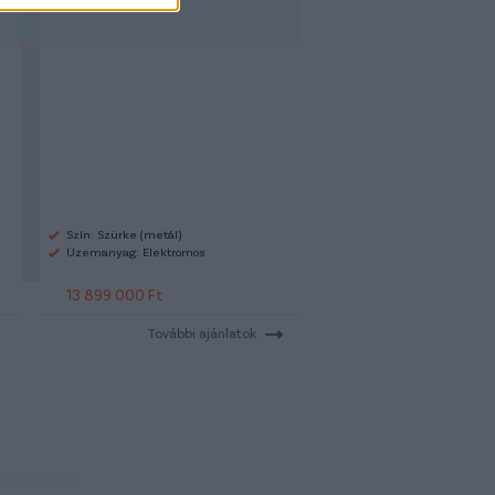
Szín: Szürke (metál)
Üzemanyag: Elektromos
13 899 000 Ft
További ajánlatok