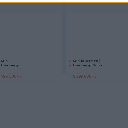
Szín:
Szín: Bordó (metál)
Üzemanyag:
Üzemanyag: Benzin
798 000 Ft
9 999 000 Ft