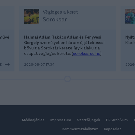
Végleges a keret
Soroksár
lművé
Halmai Ádám, Takács Ádám
és
Fenyvesi
Nyíl
Gergely
személyében három új játékossal
Blac
bővült a Soroksár kerete, így kialakult a
csapat végleges kerete. (
soroksarsc.hu
)
EK
2026-08-07 17:34
2026-
Médiaajánlat
Impresszum
Szerzői jogok
PR-Archívum
Kommentszabályzat
Kapcsolat