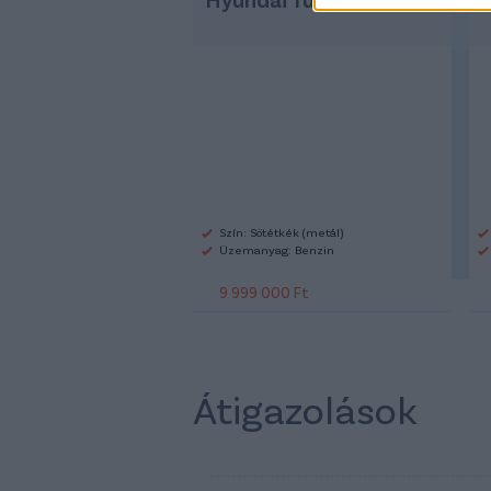
Szín: Sötétkék (metál)
Üzemanyag: Benzin
9 999 000 Ft
Átigazolások