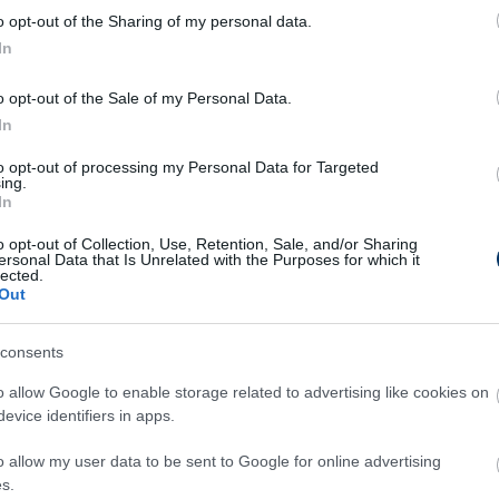
o opt-out of the Sharing of my personal data.
dényben a DVTK játékosa legyen. Az U21-es
In
ban 16 bajnokin és két kupameccsen őrizte az
 az együttesben Lovrencsics Gergő
o opt-out of the Sale of my Personal Data.
s volt.
In
015 óta a Hajduk játékosa, szerződése 2026
to opt-out of processing my Personal Data for Targeted
ing.
l korábban beszámoltunk
:
Senkó
Zsombor
a
In
miatt lehet szüksége új hálóőrre a miskolci
o opt-out of Collection, Use, Retention, Sale, and/or Sharing
ersonal Data that Is Unrelated with the Purposes for which it
lected.
Out
ósgyőr: Portugáliából igazolnának
consents
apatkapitányt, egy másik kérő is
rsenybe száll érte - sajtóhír
o allow Google to enable storage related to advertising like cookies on
evice identifiers in apps.
rtugál A Bola információi szerint a Diósgyőr azeri
bbal versenyez a 33 éves Joaozinho leigazolásáért.
o allow my user data to be sent to Google for online advertising
s.