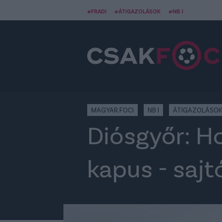
#FRADI
#ÁTIGAZOLÁSOK
#NB I
MAGYAR FOCI
NB I
ÁTIGAZOLÁSO
Diósgyőr: Ho
kapus - sajt