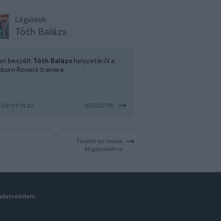
Légiósok
Tóth Balázs
tan beszélt
Tóth Balázs
helyzetéről a
kburn Rovers trénere.
08-07 14:22
RÉSZLETEK
Tovább az összes
átigazoláshoz
Adatvédelem