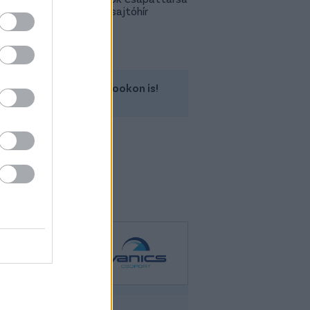
is lehet - sajtóhír
Kövess minket a Facebookon is!
Mg Mgs5 Ev