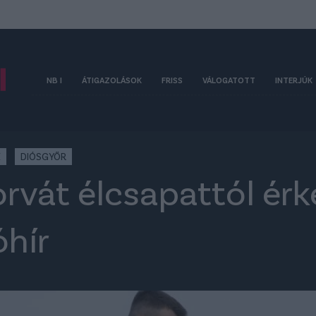
NB I
ÁTIGAZOLÁSOK
FRISS
VÁLOGATOTT
INTERJÚK
K
DIÓSGYŐR
rvát élcsapattól érk
óhír