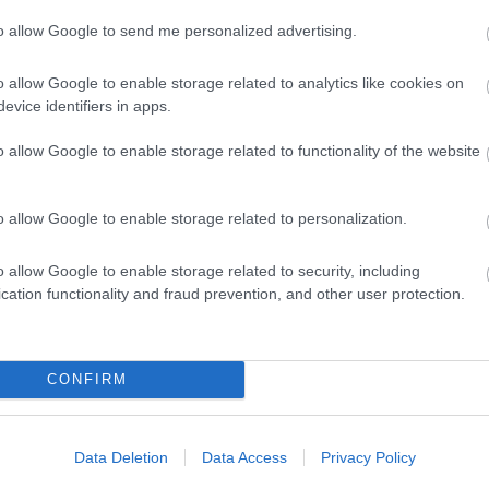
to allow Google to send me personalized advertising.
Elolvasom
o allow Google to enable storage related to analytics like cookies on
evice identifiers in apps.
Csakfoci az elsők között legyen a Google-
o allow Google to enable storage related to functionality of the website
o allow Google to enable storage related to personalization.
Link másolása
Email küldés
o allow Google to enable storage related to security, including
ZAI ÁTIGAZOLÁSI HÍREK
#DIÓSGYŐR
#DVTK
cation functionality and fraud prevention, and other user protection.
#KARLO SENTIĆ
CONFIRM
Data Deletion
Data Access
Privacy Policy
Yamaha Pw 50
Hyundai Tucson