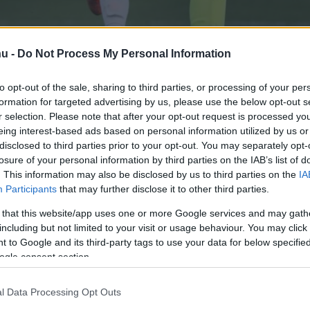
hu -
Do Not Process My Personal Information
to opt-out of the sale, sharing to third parties, or processing of your per
zerint a Hajduk Split U21-es
formation for targeted advertising by us, please use the below opt-out s
r selection. Please note that after your opt-out request is processed y
egy évre kölcsönben
eing interest-based ads based on personal information utilized by us or
t.
disclosed to third parties prior to your opt-out. You may separately opt-
losure of your personal information by third parties on the IAB’s list of
. This information may also be disclosed by us to third parties on the
IA
Participants
that may further disclose it to other third parties.
rt kövess minket a
Csakfoci
Google News oldalán is!
Eze
 that this website/app uses one or more Google services and may gath
including but not limited to your visit or usage behaviour. You may click 
értesülései szerint az előző szezon horvát
 to Google and its third-party tags to use your data for below specifi
ásodik helyen záró
Hajduk
Split
kapusa,
Karlo
ogle consent section.
 I-es
Diósgyőri
VTK
csapatához kerülhet.
l Data Processing Opt Outs
épés választja el a 22 éves, 193 cm magas