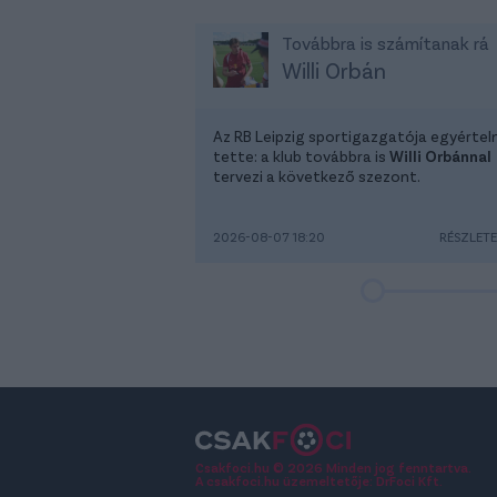
Továbbra is számítanak rá
Willi Orbán
Az RB Leipzig sportigazgatója egyérte
tette: a klub továbbra is
Willi Orbánnal
tervezi a következő szezont.
2026-08-07 18:20
RÉSZLET
Csakfoci.hu © 2026 Minden jog fenntartva.
A csakfoci.hu üzemeltetője: DrFoci Kft.