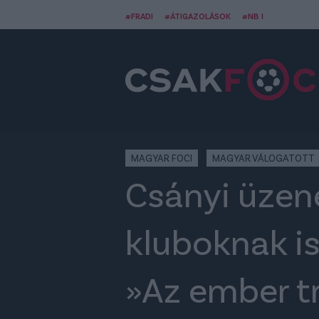
#FRADI
#ÁTIGAZOLÁSOK
#NB I
MAGYAR FOCI
MAGYAR VÁLOGATOTT
Csányi üzen
kluboknak is
»Az ember tr