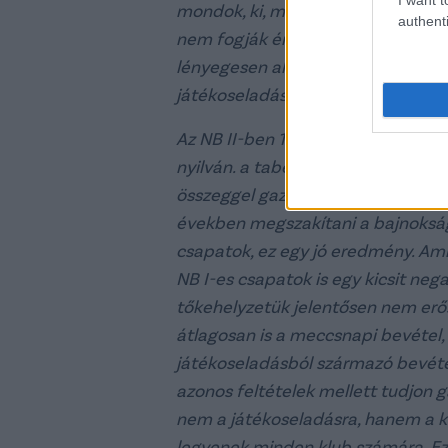
mondok, ki, mennyivel gazdálkodi
authenti
nem fogják érteni, hogy ha Fradit 
lényegesen alacsonyabb lenne, há
játékoseladásainak, meg a több s
Az NB II-ben 1,1 milliárd az átlago
nyilván. a tabella elején tartózk
összeggel gazdálkodnak. Stabil az N
években megszakítani a bajnokság
csapatok, ez egy jó eredmény. Ami
NB I-es csapatok is egy kicsit nega
tőkehelyzetük jelentősen nem erős
átlagosan is a meccsnapi bevétel,
játékoseladásból származó bevéte
azonos feltételek mellett tudjon 
nem a játékoseladásra, hanem a 
legyenek minden klub számára. Ez