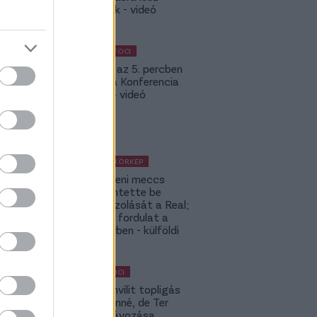
szükségük - videó
KÜLFÖLDI FOCI
Bolla már az 5. percben
betalált a Konferencia
Ligában – videó
KÜLFÖLDI KÖRKÉP
A Fradi elleni meccs
előtt jelentette be
rekordigazolását a Real;
hatalmas fordulat a
Rodri-ügyben - külföldi
körkép
MAGYAR FOCI
Yaakobishvilit topligás
csapat vinné, de Ter
Stegen távozása