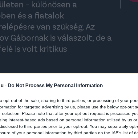
ületen – különösen a
ben és a fiatalok
relépésre van szükség. Az
v Gábornak is válaszolt, de a
elé is volt kritikus
hu -
Do Not Process My Personal Information
rt kövess minket a
Csakfoci
Google News oldalán is!
Eze
6. március 20-án, Telkiben tartja éves
to opt-out of the sale, sharing to third parties, or processing of your per
formation for targeted advertising by us, please use the below opt-out s
ik napirendi pontjaként
dr. Csányi Sándor
r selection. Please note that after your opt-out request is processed y
 futballvezető több kiemelt témát is érintett,
eing interest-based ads based on personal information utilized by us or
 alábbiakban.
disclosed to third parties prior to your opt-out. You may separately opt-
losure of your personal information by third parties on the IAB’s list of