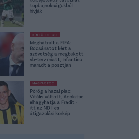
topbajnokságokból
hívják
KÜLFÖLDI FOCI
Meghátrált a FIFA:
Bocsánatot kért a
szövetség a megbukott
vb-terv miatt, Infantino
maradt a posztján
MAGYAR FOCI
Pörög a hazai piac:
Vitális váltott, Acolatse
elhagyhatja a Fradit -
itt az NB I-es
átigazolási körkép