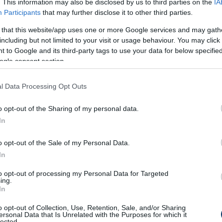
l
. This information may also be disclosed by us to third parties on the
IA
Participants
that may further disclose it to other third parties.
l, de hát nem vállalat vagyunk, így inkább azt
 that this website/app uses one or more Google services and may gath
ételünk volt, mint kiadásunk. Azt nem
including but not limited to your visit or usage behaviour. You may click 
kunk van, nehogy valakinek eszébe jusson
 to Google and its third-party tags to use your data for below specifi
ogle consent section.
isztert, aki hajlamos ilyen számoknál
illiárddal gazdálkodtunk, ebből 44 milliárd
l Data Processing Opt Outs
evelésre és működési költségekre, illetve 18
lesztésre ment. Tehát a 62 milliárdból
o opt-out of the Sharing of my personal data.
tlás fejlesztésre, az amatőr futballra került
In
o opt-out of the Sale of my Personal Data.
In
to opt-out of processing my Personal Data for Targeted
ing.
In
o opt-out of Collection, Use, Retention, Sale, and/or Sharing
ersonal Data that Is Unrelated with the Purposes for which it
lected.