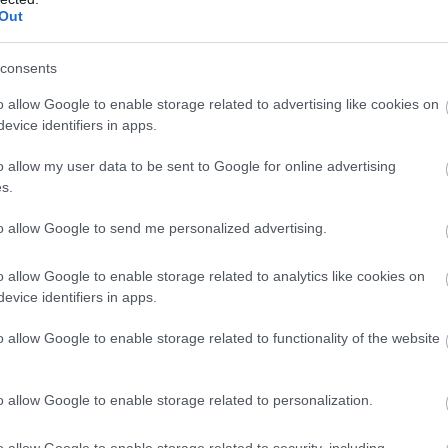
Out
consents
o allow Google to enable storage related to advertising like cookies on
evice identifiers in apps.
o allow my user data to be sent to Google for online advertising
s.
to allow Google to send me personalized advertising.
o allow Google to enable storage related to analytics like cookies on
ünk piramisszerűen épül fel, csúcson a
evice identifiers in apps.
250 millió támogatást kaptak. A profi klubok
o allow Google to enable storage related to functionality of the website
elt akadémiák száma pedig - akik nem ebből a
úgy, mint a profi klubok - tíz. Az NB I-es
liárd forint, a saját tőkéjük 1,1 milliárd.
o allow Google to enable storage related to personalization.
m is lehetek indiszkrét, tehát számokat nem
o allow Google to enable storage related to security, including