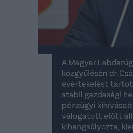
A Magyar Labdarúgó
közgyűlésén dr. Cs
évértékelést tarto
stabil gazdasági he
pénzügyi kihívásait
válogatott előtt ál
kihangsúlyozta, kie