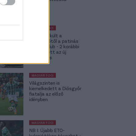
bekavart
MAGYAR FOCI
Megmenekült a
süllyesztőtől a patinás
magyar klub - 2 korábbi
játékos lett az új
tulajdonos
MAGYAR FOCI
Világszinten is
kiemelkedett a Diósgyőr
fiatalja az előző
idényben
MAGYAR FOCI
NB I: Újabb ETO-
kulcsjátékos távozhat -