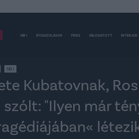
NB I
ÁTIGAZOLÁSOK
FRISS
VÁLOGATOTT
INTERJÚK
NB I
ete Kubatovnak, Ros
 szólt: "Ilyen már té
agédiájában« létezi