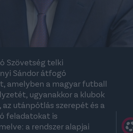
 Szövetség telki
ányi Sándor átfogó
tt, amelyben a magyar futball
lyzetét, ugyanakkor a klubok
, az utánpótlás szerepét és a
ló feladatokat is
melve: a rendszer alapjai