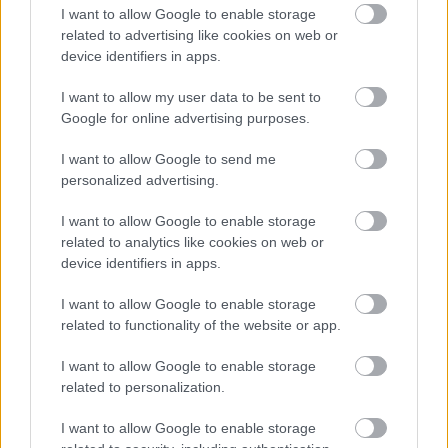
Kecskemétre adta kölcsön az egyik
I want to allow Google to enable storage
magyar játékosát - hivatalos
related to advertising like cookies on web or
device identifiers in apps.
A Ferencváros ismét kölcsönadta Kecskemétre az
U21-es válogatott Katona Bálintot.
I want to allow my user data to be sent to
Google for online advertising purposes.
Elolvasom
I want to allow Google to send me
personalized advertising.
Itt állíthatod be, hogy a Csakfoci az elsők
I want to allow Google to enable storage
között legyen a Google-találatokban
related to analytics like cookies on web or
device identifiers in apps.
Tetszett a cikk? Megosztanád?
I want to allow Google to enable storage
related to functionality of the website or app.
Link másolása
Email küldés
I want to allow Google to enable storage
CÍMKÉK:
#MAGYAR FOCI
#NB I
#NB II
#ÚJPEST
related to personalization.
#ÚJPEST FC
#BVSC
#BVSC-ZUGLÓ
#KOOPERÁCIÓS
I want to allow Google to enable storage
SZERZŐDÉS