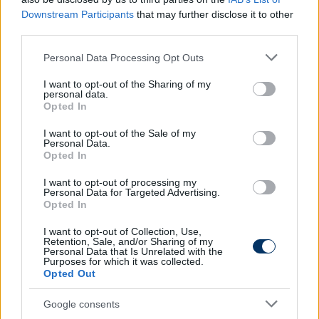
értelmében egy fordulóban összesen legfeljebb öt
Downstream Participants
that may further disclose it to other
third parties.
labdarúgó szerepelhet majd a BVSC csapatában, NB
II-es bajnoki találkozón.
Please note that this website/app uses one or more Google
Personal Data Processing Opt Outs
services and may gather and store information including but
Olvastad már?
not limited to your visit or usage behaviour. You may click to
I want to opt-out of the Sharing of my
personal data.
grant or deny consent to Google and its third-party tags to
Opted In
use your data for below specified purposes in below Google
consent section.
I want to opt-out of the Sale of my
Personal Data.
Opted In
I want to opt-out of processing my
Personal Data for Targeted Advertising.
Opted In
I want to opt-out of Collection, Use,
Retention, Sale, and/or Sharing of my
Personal Data that Is Unrelated with the
Purposes for which it was collected.
Opted Out
Megerősítve: A Fradi megint
Google consents