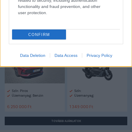
related to security, including authentication
functionality and fraud prevention, and other
user protection.
Autópiac
CONFIRM
Mg Mg3
Yamaha Nmax
Data Deletion
Data Access
Privacy Policy
Szín: Piros
Szín:
Üzemanyag: Benzin
Üzemanyag:
6 250 000 Ft
1 349 000 Ft
TOVÁBBI AJÁNLATOK