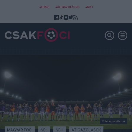
#FRADI
#ÁTIGAZOLÁSOK
#NB I
Fotó: ujpestfc.hu
MAGYAR FOCI
NB I
NB II
ÁTIGAZOLÁSOK