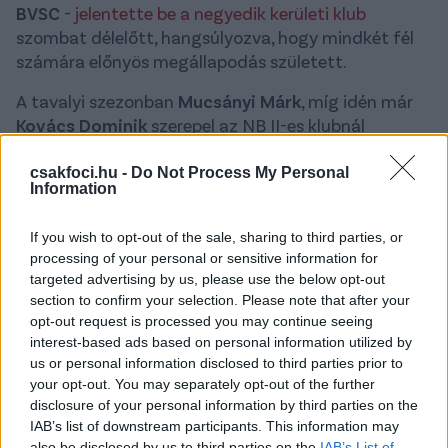
BVSC
-
jelentette be a negyedik kerületi klub
szombat délelőtt, hangsúlyozva, hogy mindkét fél
számára előnyös megállapodás született.
A tavalyi szezonban
Mucsányi Márk
, míg idén már
Kovács Dominik
szerepel az NB II-es klubnál
kölcsönben. A klub közleménye kiemeli, ez az
átigazolás mind a játékosoknak, mind a klubok
csakfoci.hu -
Do Not Process My Personal
Information
számára előnyös, és az is volt.
– Erre a sikeres együttműködésre építve a két
If you wish to opt-out of the sale, sharing to third parties, or
processing of your personal or sensitive information for
tradicionális észak-pesti klub megállapodást kötött
targeted advertising by us, please use the below opt-out
az MLSZ által kialakított kooperációs szerződés
section to confirm your selection. Please note that after your
keretei között. Ennek értelmében az idei szezonban
opt-out request is processed you may continue seeing
több - 2004-es születésű vagy annál fiatalabb -
interest-based ads based on personal information utilized by
labdarúgónk a számára az éppen legelőnyösebb
us or personal information disclosed to third parties prior to
megoldás szerint lép pályára az NB I-ben vagy az NB
your opt-out. You may separately opt-out of the further
II-ben
– írják.
disclosure of your personal information by third parties on the
IAB’s list of downstream participants. This information may
Zárásként hozzáteszik, hogy a szabályok
also be disclosed by us to third parties on the
IAB’s List of