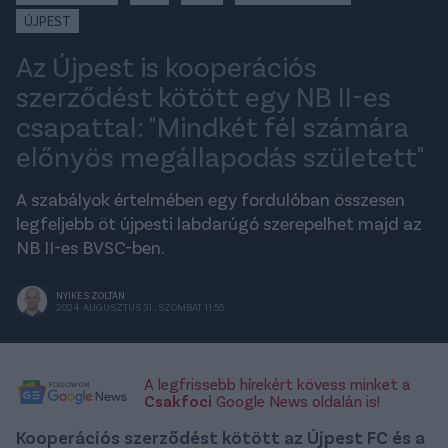
ÚJPEST
Az Újpest is kooperációs
szerződést kötött egy NB II-es
csapattal: "Mindkét fél számára
előnyös megállapodás született"
A szabályok értelmében egy fordulóban összesen
legfeljebb öt újpesti labdarúgó szerepelhet majd az
NB II-es BVSC-ben.
NYIKES ZOLTÁN
2024. AUGUSZTUS 31., SZOMBAT 11:55
A legfrissebb hírekért kövess minket a
Csakfoci
Google News oldalán is!
Kooperációs szerződést kötött az Újpest FC és a