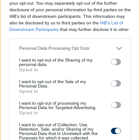
your opt-out. You may separately opt-out of the further
Championshipből, azaz az angol másodosztályból
disclosure of your personal information by third parties on the
van komoly kérője egy olyan klub személyében,
IAB’s list of downstream participants. This information may
amely középcsapatnak számított a ligában.
Ezzel
also be disclosed by us to third parties on the
IAB’s List of
a lehetséges igazolással pedig mind a védő, mind a
Downstream Participants
that may further disclose it to other
Nyíregyháza sokkal jobban járhat.
Keresztes előtt
third parties.
szakmailag és anyagilag is vonzóbb
lehet ez az
Please note that this website/app uses one or more Google
Personal Data Processing Opt Outs
alternatíva (többször is elmondta, hogy Anglia az
services and may gather and store information including but
álma), és
a Nyíregyháza is nagyobb átigazolási
not limited to your visit or usage behaviour. You may click to
I want to opt-out of the Sharing of my
díjért értékesítheti
, mint amennyit a Dundee
personal data.
grant or deny consent to Google and its third-party tags to
Opted In
United rögzített áras kivásárlása jelentett volna.
use your data for below specified purposes in below Google
consent section.
I want to opt-out of the Sale of my
Olvastad már?
Personal Data.
Opted In
I want to opt-out of processing my
Personal Data for Targeted Advertising.
Opted In
I want to opt-out of Collection, Use,
Retention, Sale, and/or Sharing of my
Personal Data that Is Unrelated with the
Purposes for which it was collected.