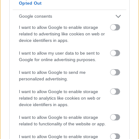
Opted Out
Google consents
I want to allow Google to enable storage
related to advertising like cookies on web or
Ez nagy csapás a Honvédnak: Zárt
device identifiers in apps.
kapuval kezdhetik az NB I-es szezont
I want to allow my user data to be sent to
Kispesten
Google for online advertising purposes.
A kispestiek mellett a Vasas, a Videoton, a Fradi és a
I want to allow Google to send me
Zete is büntetéssel búcsúzott a 2025/26-os
personalized advertising.
szezontól.
Elolvasom
I want to allow Google to enable storage
related to analytics like cookies on web or
device identifiers in apps.
Itt állíthatod be, hogy a Csakfoci az elsők
I want to allow Google to enable storage
related to functionality of the website or app.
között legyen a Google-találatokban
I want to allow Google to enable storage