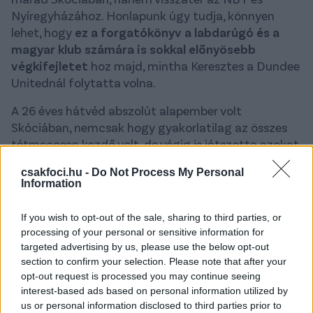
Nyíregyházához. Honlapunk úgy tudja, könnyen
lehet, hogy
ez a forgatókönyv a labdarúgó és a
magyar klub számára is sokkal előnyösebb
végkifejletet
hoz majd, mintha Keresztes a Dundee
Unitednál folytatta volna.
A 26 éves hátvéd abszolút alapember volt
Skóciában, nemcsak hogy gyakorlatilag az összes
tétmeccsen kezdő volt, de végig is játszotta azokat.
A skót klubnak ráadásul a Szparival sem kellett
csakfoci.hu -
Do Not Process My Personal
volna már egyezkednie, rögzített áron élni tudott
Information
volna elővásárlási jogával. A közös folytatáshoz
azonban a labdarúgóval is meg kellett volna
If you wish to opt-out of the sale, sharing to third parties, or
állapodnia, és könnyen előfordulhat, hogy itt nem
processing of your personal or sensitive information for
sikerült a feleknek dűlőre jutniuk egymással. Emiatt
targeted advertising by us, please use the below opt-out
is fordulhatott elő, hogy Keresztes csak az utolsó
section to confirm your selection. Please note that after your
opt-out request is processed you may continue seeing
bajnokikon nem töltött kilencven perceket a pályán.
interest-based ads based on personal information utilized by
A Csakfoci információi szerint
Keresztesnek a
us or personal information disclosed to third parties prior to