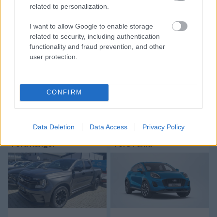
related to personalization.
Tetszett a cikk? Megosztanád?
I want to allow Google to enable storage
Link másolása
Email küldés
related to security, including authentication
functionality and fraud prevention, and other
CÍMKÉK:
#ÁTIGAZOLÁSOK
#NYÍREGYHÁZA
user protection.
#KERESZTES KRISZTIÁN
CONFIRM
Autópiac
Data Deletion
Data Access
Privacy Policy
Ford Ranger
Ford Puma