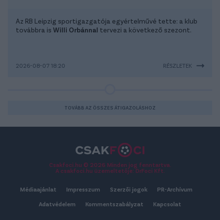
Az RB Leipzig sportigazgatója egyértelművé tette: a klub
továbbra is
Willi Orbánnal
tervezi a következő szezont.
2026-08-07 18:20
RÉSZLETEK
TOVÁBB AZ ÖSSZES ÁTIGAZOLÁSHOZ
Csakfoci.hu © 2026 Minden jog fenntartva.
A csakfoci.hu üzemeltetője: DrFoci Kft.
Médiaajánlat
Impresszum
Szerzői jogok
PR-Archívum
Adatvédelem
Kommentszabályzat
Kapcsolat