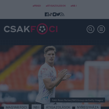
#FRADI
#ÁTIGAZOLÁSOK
#NB I
Fotó: Ross Parker/SNS Group via Getty Images
MAGYAR FOCI
NB I
ÁTIGAZOLÁSOK
NYÍREGYHÁZA