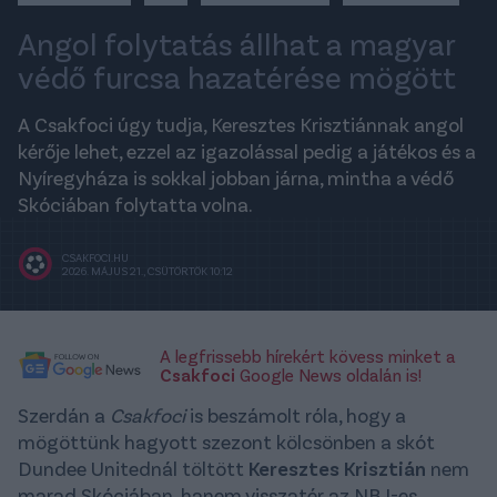
Angol folytatás állhat a magyar
védő furcsa hazatérése mögött
A Csakfoci úgy tudja, Keresztes Krisztiánnak angol
kérője lehet, ezzel az igazolással pedig a játékos és a
Nyíregyháza is sokkal jobban járna, mintha a védő
Skóciában folytatta volna.
CSAKFOCI.HU
2026. MÁJUS 21., CSÜTÖRTÖK 10:12
A legfrissebb hírekért kövess minket a
Csakfoci
Google News oldalán is!
Szerdán a
Csakfoci
is beszámolt róla, hogy a
mögöttünk hagyott szezont kölcsönben a skót
Dundee Unitednál töltött
Keresztes Krisztián
nem
marad Skóciában, hanem visszatér az NB I-es