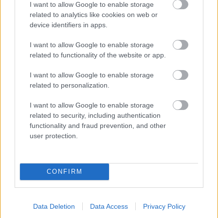
I want to allow Google to enable storage
NB I: Fiatal kapussal pótolja Pécsit a
related to analytics like cookies on web or
device identifiers in apps.
Puskás Akadémia
I want to allow Google to enable storage
A Csakfoci információi szerint a Puskás Akadémia
related to functionality of the website or app.
nagyon közel jár a Fehérvár kapusának
szerződtetéséhez.
I want to allow Google to enable storage
Elolvasom
related to personalization.
I want to allow Google to enable storage
related to security, including authentication
Itt állíthatod be, hogy a Csakfoci az elsők
functionality and fraud prevention, and other
között legyen a Google-találatokban
user protection.
Tetszett a cikk? Megosztanád?
CONFIRM
Link másolása
Email küldés
Data Deletion
Data Access
Privacy Policy
CÍMKÉK:
#MAGYAR FOCI
#NB I
#NB II
#VASAS