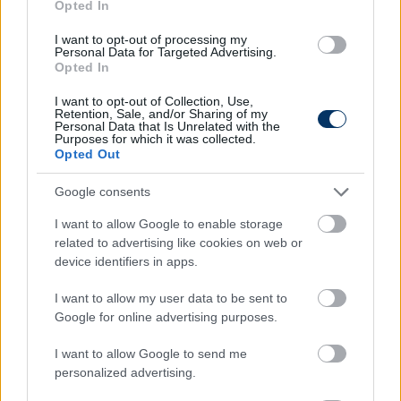
Opted In
szövetség
honlapján.
I want to opt-out of processing my
Már most pörögnek a csapatok az átigazolási
Personal Data for Targeted Advertising.
Opted In
piacon. Folyamatosan frissülő rovatunkban
ezúttal is mindig mindent megtalálsz - csak
I want to opt-out of Collection, Use,
kattints ide és böngészd a híreket egy nap
Retention, Sale, and/or Sharing of my
Personal Data that Is Unrelated with the
többször is.
Purposes for which it was collected.
Opted Out
Olvastad már?
Google consents
I want to allow Google to enable storage
related to advertising like cookies on web or
device identifiers in apps.
I want to allow my user data to be sent to
Google for online advertising purposes.
I want to allow Google to send me
personalized advertising.