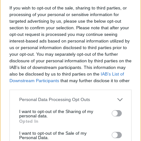
If you wish to opt-out of the sale, sharing to third parties, or
A FEB a Vasas–Bp. Honvéd mérkőzéssel
processing of your personal or sensitive information for
kapcsolatban a Vasast a rend megzavarásával
targeted advertising by us, please use the below opt-out
kapcsolatos szurkolói cselekményeiért
section to confirm your selection. Please note that after your
(megbotránkoztató, obszcén kifejezések
opt-out request is processed you may continue seeing
interest-based ads based on personal information utilized by
bekiabálása, pirotechnikai eszközök használata,
us or personal information disclosed to third parties prior to
tárgyak elzárt területre történt bedobása, a játék
your opt-out. You may separately opt-out of the further
sípszóval történt megzavarása és a mérkőzés
disclosure of your personal information by third parties on the
ideiglenes felfüggesztését eredményező
IAB’s list of downstream participants. This information may
cselekmény elkövetése) pénzbüntetés
also be disclosed by us to third parties on the
IAB’s List of
megfizetésére kötelezi.
Downstream Participants
that may further disclose it to other
third parties.
A FEB a Vasas–Bp. Honvéd mérkőzéssel
Please note that this website/app uses one or more Google
kapcsolatban a Honvédot a rend megzavarásával
Personal Data Processing Opt Outs
services and may gather and store information including but
kapcsolatos szurkolói cselekményeiért
not limited to your visit or usage behaviour. You may click to
I want to opt-out of the Sharing of my
(megbotránkoztató, obszcén kifejezések
personal data.
grant or deny consent to Google and its third-party tags to
Opted In
bekiabálása, pirotechnikai eszközök használata és
use your data for below specified purposes in below Google
tárgyak elzárt területre történt bedobása)
consent section.
I want to opt-out of the Sale of my
pénzbüntetés megfizetésére kötelezi
- olvasható a
Personal Data.