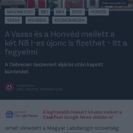
Fotó: honvedfc.hu
MAGYAR FOCI
NB I
NB II
DVSC
HONVÉD
VASAS
KISVÁRDA
KAZINCBARCIKA
A Vasas és a Honvéd mellett a
két NB I-es újonc is fizethet - itt a
fegyelmi
A Debrecen összevont eljárás után kapott
büntetést.
CSAKFOCI.HU
2025. JÚNIUS 15., VASÁRNAP 12:44
A legfrissebb hírekért kövess minket a
Csakfoci
Google News oldalán is!
Ismét ülésezett a Magyar Labdarúgó-szövetség