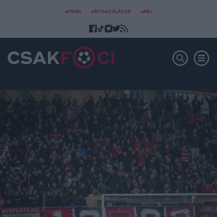
#FRADI
#ÁTIGAZOLÁSOK
#NB I