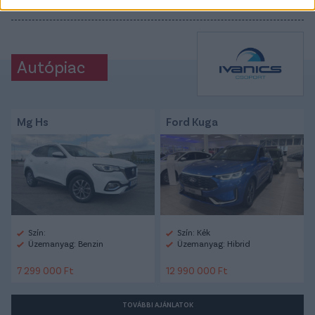
#KISVÁRDA
#BUDAPEST HONVÉD
#KAZINCBARCIKA
Autópiac
Mg Hs
Ford Kuga
Szín:
Szín: Kék
Üzemanyag: Benzin
Üzemanyag: Hibrid
7 299 000 Ft
12 990 000 Ft
TOVÁBBI AJÁNLATOK