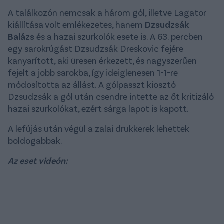
A találkozón nemcsak a három gól, illetve Lagator
kiállítása volt emlékezetes, hanem
Dzsudzsák
Balázs
és a hazai szurkolók esete is. A 63. percben
egy sarokrúgást Dzsudzsák Dreskovic fejére
kanyarított, aki üresen érkezett, és nagyszerűen
fejelt a jobb sarokba, így ideiglenesen 1-1-re
módosította az állást. A gólpasszt kiosztó
Dzsudzsák a gól után csendre intette az őt kritizáló
hazai szurkolókat, ezért sárga lapot is kapott.
A lefújás után végül a zalai drukkerek lehettek
boldogabbak.
Az eset videón: