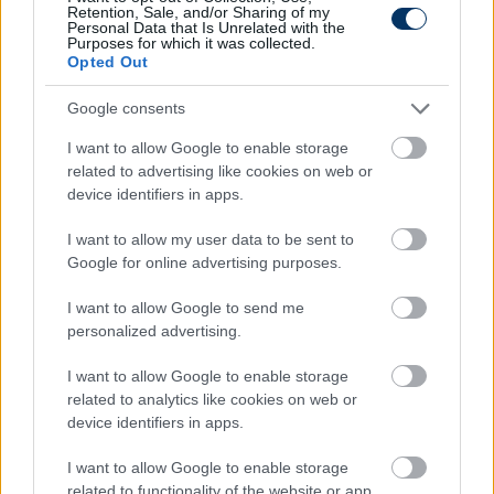
Retention, Sale, and/or Sharing of my
Link másolása
Email küldés
Personal Data that Is Unrelated with the
Purposes for which it was collected.
Opted Out
CÍMKÉK:
#MAGYAR FOCI
#NB I
#DVSC
#DEBRECEN
#LOKI
#DEBRECENI VSC
#DZSUDZSÁK BALÁZS
Google consents
I want to allow Google to enable storage
related to advertising like cookies on web or
Autópiac
device identifiers in apps.
I want to allow my user data to be sent to
Google for online advertising purposes.
Volvo Xc90
Ford Transit
I want to allow Google to send me
personalized advertising.
I want to allow Google to enable storage
related to analytics like cookies on web or
device identifiers in apps.
Szín: Sötétkék (metál)
Szín:
I want to allow Google to enable storage
Üzemanyag: Dízel
Üzemanyag: Elektromos
related to functionality of the website or app.