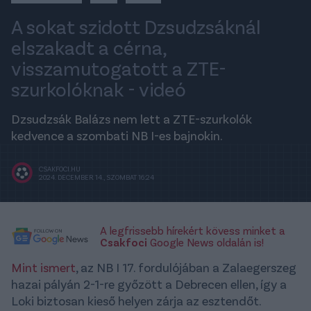
A sokat szidott Dzsudzsáknál
elszakadt a cérna,
visszamutogatott a ZTE-
szurkolóknak - videó
Dzsudzsák Balázs nem lett a ZTE-szurkolók
kedvence a szombati NB I-es bajnokin.
CSAKFOCI.HU
2024. DECEMBER 14., SZOMBAT 16:24
A legfrissebb hírekért kövess minket a
Csakfoci
Google News oldalán is!
Mint ismert
, az NB I 17. fordulójában a Zalaegerszeg
hazai pályán 2-1-re győzött a Debrecen ellen, így a
Loki biztosan kieső helyen zárja az esztendőt.