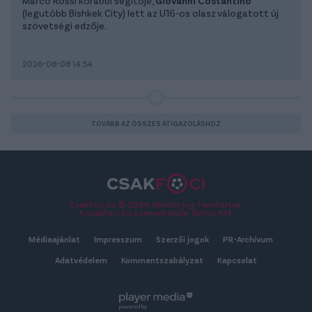
Marco Rossi korábbi segítője,
Giovanni Costantino
(legutóbb Bishkek City) lett az U16-os olasz válogatott új
szövetségi edzője.
2026-08-08 14:54
TOVÁBB AZ ÖSSZES ÁTIGAZOLÁSHOZ
Csakfoci.hu © 2026 Minden jog fenntartva.
A csakfoci.hu üzemeltetője: DrFoci Kft.
Médiaajánlat
Impresszum
Szerzői jogok
PR-Archívum
Adatvédelem
Kommentszabályzat
Kapcsolat
powered by