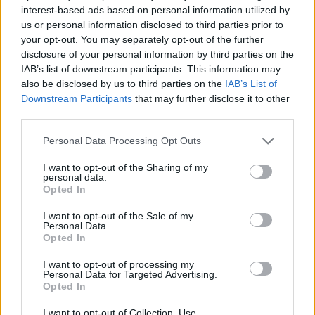
interest-based ads based on personal information utilized by
us or personal information disclosed to third parties prior to
your opt-out. You may separately opt-out of the further
disclosure of your personal information by third parties on the
Újpest: 27-szeres bajnokcsapat
IAB’s list of downstream participants. This information may
játékosával robbanthatnak az
also be disclosed by us to third parties on the
IAB’s List of
átigazolási piacon - sajtóhír
Downstream Participants
that may further disclose it to other
third parties.
Szerbiában azt írják, hogy hamarosan ajánlatot tehet
Please note that this website/app uses one or more Google
az Újpest a Partizanban játszó védekező
Personal Data Processing Opt Outs
középpályás, Mateja Stjepanovic játékjogáért.
services and may gather and store information including but
not limited to your visit or usage behaviour. You may click to
I want to opt-out of the Sharing of my
Elolvasom
personal data.
grant or deny consent to Google and its third-party tags to
Opted In
use your data for below specified purposes in below Google
consent section.
I want to opt-out of the Sale of my
Personal Data.
Itt állíthatod be, hogy a Csakfoci az elsők
Opted In
között legyen a Google-találatokban
I want to opt-out of processing my
Personal Data for Targeted Advertising.
Opted In
Tetszett a cikk? Megosztanád?
I want to opt-out of Collection, Use,