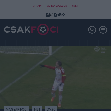
#FRADI
#ÁTIGAZOLÁSOK
#NB I
MAGYAR FOCI
NB I
DVSC