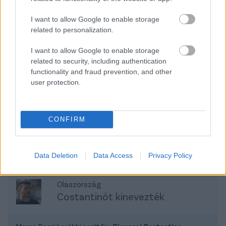
12 990 000 Ft
17 490 000 Ft + Áfa
I want to allow Google to enable storage
related to personalization.
TOVÁBBI AJÁNLATOK
I want to allow Google to enable storage
related to security, including authentication
functionality and fraud prevention, and other
user protection.
Kövess minket a Facebookon is!
CONFIRM
Átigazolások
Data Deletion
Data Access
Privacy Policy
Olaszország
Costantinót kinevezték