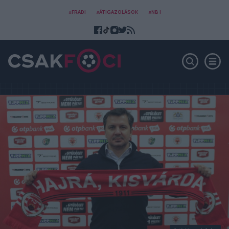
#FRADI
#ÁTIGAZOLÁSOK
#NB I