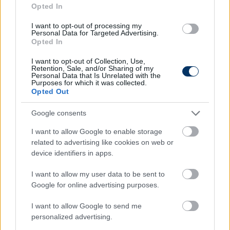
Újpest-ZTE, 15.00
Opted In
I want to opt-out of processing my
Nebojsa Vignjevic (Újpest):
-
Elsősorban az egyéni
Personal Data for Targeted Advertising.
kvalitások döntőek, és hogy mennyi munkát fogunk
Opted In
ebbe fektetni, már beszéltem a játékosokkal arról,
I want to opt-out of Collection, Use,
hogy mindenképp csapatot kell kialakítanunk,
Retention, Sale, and/or Sharing of my
Personal Data that Is Unrelated with the
együtt kell működnünk.
Purposes for which it was collected.
Opted Out
Bele kell adnunk valami pluszt ebbe a
Google consents
játékba, fel kell mutatnunk valamit a pályán,
és nyilván ez számomra is rendkívül fontos,
I want to allow Google to enable storage
related to advertising like cookies on web or
hiszen ha pozitív energiák hatják át a
device identifiers in apps.
csapatot, akkor az nagyon sok sikerre
vezethet. Természetesen türelemre nincs
I want to allow my user data to be sent to
nagyon idő, mert mindenki szeretné végre,
Google for online advertising purposes.
hogy Újpesten jó eredmények szülessenek.
I want to allow Google to send me
personalized advertising.
- Amikor az első meccsemet nyertem meg az