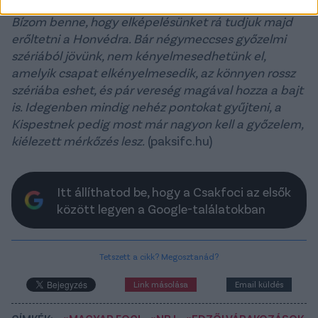
mérkőzés, előzetesen ez is nehéznek ígérkezik.
Bízom benne, hogy elképelésünket rá tudjuk majd
erőltetni a Honvédra. Bár négymeccses győzelmi
szériából jövünk, nem kényelmesedhetünk el,
amelyik csapat elkényelmesedik, az könnyen rossz
szériába eshet, és pár vereség magával hozza a bajt
is. Idegenben mindig nehéz pontokat gyűjteni, a
Kispestnek pedig most már nagyon kell a győzelem,
kiélezett mérkőzés lesz.
(paksifc.hu)
Itt állíthatod be, hogy a Csakfoci az elsők
között legyen a Google-találatokban
Tetszett a cikk? Megosztanád?
Link másolása
Email küldés