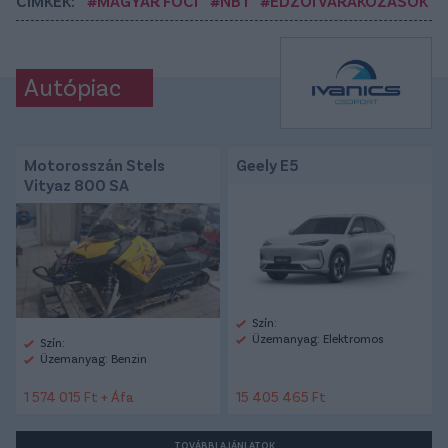
CÍMKÉK:
#MAGYAR FOCI
#NB I
#EDZŐI VÁRAKOZÁSOK
Autópiac
Motorosszán Stels
Geely E5
Vityaz 800 SA
Szín:
Üzemanyag: Elektromos
Szín:
Üzemanyag: Benzin
1 574 015 Ft + Áfa
15 405 465 Ft
TOVÁBBI AJÁNLATOK