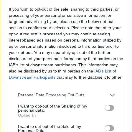
vagyok az oka a Fradi és az Újpest elleni remek
teljesítménynek. A kispesti vereség után sokat
If you wish to opt-out of the sale, sharing to third parties, or
processing of your personal or sensitive information for
beszélgettünk a társakkal, és a szakmai stábbal,
targeted advertising by us, please use the below opt-out
hogy hogyan tudnánk javítani a játékon.
section to confirm your selection. Please note that after your
opt-out request is processed you may continue seeing
Magabiztosan kell pályára lépnünk, volt egy
interest-based ads based on personal information utilized by
időszak, amikor ez hiányzott, ilyenkor túl
us or personal information disclosed to third parties prior to
your opt-out. You may separately opt-out of the further
óvatosan játszunk, ami nem elég a
disclosure of your personal information by third parties on the
győzelemhez. Elővettük a korábbi évek
IAB’s list of downstream participants. This information may
felvételelit, és megnéztük, hogyan
also be disclosed by us to third parties on the
IAB’s List of
teljesítettünk, amikor dobogós helyezést
Downstream Participants
that may further disclose it to other
értünk el, és ez is segített.
third parties.
Please note that this website/app uses one or more Google
Personal Data Processing Opt Outs
services and may gather and store information including but
- Minden idegenbeli meccs nehéz, ráadásul most a
not limited to your visit or usage behaviour. You may click to
I want to opt-out of the Sharing of my
szintén a dobogóért harcoló Kisvárdához utazunk,
personal data.
grant or deny consent to Google and its third-party tags to
Opted In
de ha folytatjuk a kemény munkát, jönni fog a jó
use your data for below specified purposes in below Google
eredmény.
(pfla.hu)
consent section.
I want to opt-out of the Sale of my
Personal Data.