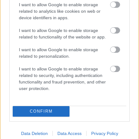
I want to allow Google to enable storage
Újpesttel, az volt a legfontosabb, hogy energia
related to analytics like cookies on web or
áradjon mindenből, a tribünről, a játékosokból és
device identifiers in apps.
általában mindenki részéről, remélem, hogy ez most
is így lesz.
(
M4 Sport
)
I want to allow Google to enable storage
related to functionality of the website or app.
Honvéd-Paksi FC, 19.30
I want to allow Google to enable storage
Dean Klafuric (Honvéd):
-
A két csapat szezonban
related to personalization.
mutatott játéka alapján úgy gondolom, hogy
változatos, helyzetekkel teli mérkőzésre
I want to allow Google to enable storage
related to security, including authentication
számíthatunk szombaton, bízom benne, hogy ebből
functionality and fraud prevention, and other
mi jövünk majd ki jobban. A futballban nem lehet
user protection.
mindenre tökéletesen felkészülni, így nem lehet
pontosan megjósolni, mi történik a 90 perc alatt.
Mint minden találkozón, nekünk most is az a célunk,
CONFIRM
hogy győzni tudjunk a saját játékunkat játszva.
(honvedfc.hu)
Böde Dániel (Paksi FC, játékos):
- Mint minden
Data Deletion
Data Access
Privacy Policy