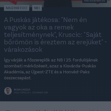
fotó: kisvardafc.hu
MAGYAR FOCI
NB I
A Puskás játékosa: "Nem én
vagyok az oka a remek
teljesítménynek", Kruscic: "Saját
bőrömön is éreztem az erejüket" -
várakozások
Így várják a főszereplők az NB I 25. fordulójának
szombati mérkőzéseit, azaz a Kisvárda-Puskás
Akadémia, az Újpest-ZTE és a Honvéd-Paks
összecsapást.
BUDAI LÁSZLÓ
2023. ÁPRILIS 1., SZOMBAT 9:59