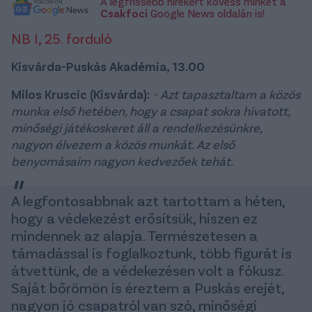
A legfrissebb hírekért kövess minket a
Csakfoci
Google News oldalán is!
NB I, 25. forduló
Kisvárda-Puskás Akadémia, 13.00
Milos Kruscic (Kisvárda):
- Azt tapasztaltam a közös
munka első hetében, hogy a csapat sokra hivatott,
minőségi játékoskeret áll a rendelkezésünkre,
nagyon élvezem a közös munkát. Az első
benyomásaim nagyon kedvezőek tehát.
A legfontosabbnak azt tartottam a héten,
hogy a védekezést erősítsük, hiszen ez
mindennek az alapja. Természetesen a
támadással is foglalkoztunk, több figurát is
átvettünk, de a védekezésen volt a fókusz.
Saját bőrömön is éreztem a Puskás erejét,
nagyon jó csapatról van szó, minőségi