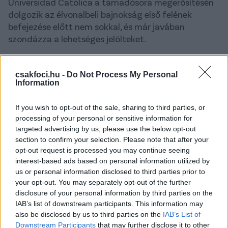
Universidad Católica a támadósora megerősítésén
dolgozik az élvonalbeli bajnokság első felének
befejezése előtt nem sokkal, és már javában
szondázza a lehetséges jelölteket.
Az egyik név, ami az utóbbi időben felmerült a
klubnál,
Ángelo Sagalé
, akit megkereshetnek, hogy a
csakfoci.hu -
Do Not Process My Personal
nyártól írjon alá a santiagói gárdához. A török
Information
Gaziantep FK együttesétől érkezett 29 éves és 18-
szoros chilei válogatott csatár jelenleg a
If you wish to opt-out of the sale, sharing to third parties, or
processing of your personal or sensitive information for
Ferencvárosnál szerepel kölcsönben, az idény végéig,
targeted advertising by us, please use the below opt-out
ráadásul lejár majd a szerződése török csapatánál is
section to confirm your selection. Please note that after your
a portál szerint, így ingyen lehetne majd
opt-out request is processed you may continue seeing
megszerezni. Kérdés persze, hogy az FTC igényt tart
interest-based ads based on personal information utilized by
majd-e rá a szezont követően is.
us or personal information disclosed to third parties prior to
your opt-out. You may separately opt-out of the further
Sagal téli átigazolása óta három NB I-es meccsen
disclosure of your personal information by third parties on the
kapott szerepet a Ferencvárosban és egy gólpassza
IAB’s list of downstream participants. This information may
volt eddig. A rutinos játékos 2017-ben hagyta el
also be disclosed by us to third parties on the
IAB’s List of
hazáját és Mexikó érintésével igazolt Törökországba,
Downstream Participants
that may further disclose it to other