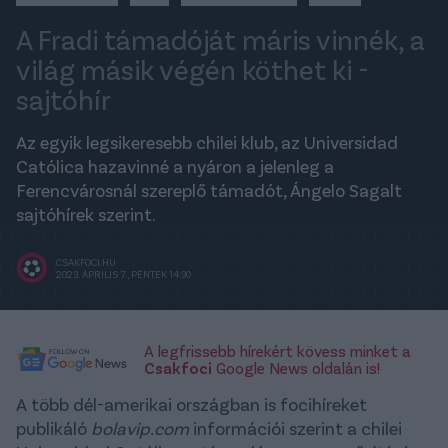
A Fradi támadóját máris vinnék, a
világ másik végén köthet ki -
sajtóhír
Az egyik legsikeresebb chilei klub, az Universidad
Católica hazavinné a nyáron a jelenleg a
Ferencvárosnál szereplő támadót, Ángelo Sagalt
sajtóhírek szerint.
CSAKFOCI.HU
2023. ÁPRILIS 7., PÉNTEK 14:30
A legfrissebb hírekért kövess minket a
Csakfoci
Google News oldalán is!
A több dél-amerikai országban is focihíreket
publikáló
bolavip.com
információi szerint a chilei