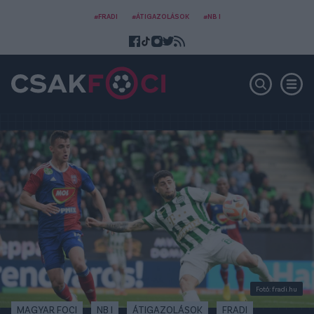
#FRADI
#ÁTIGAZOLÁSOK
#NB I
Fotó: fradi.hu
MAGYAR FOCI
NB I
ÁTIGAZOLÁSOK
FRADI