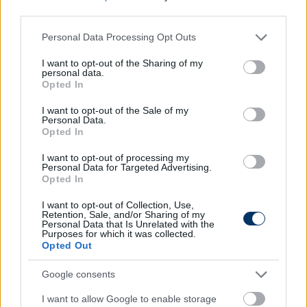
third parties.
majd Magyarországra.
Please note that this website/app uses one or more Google
Personal Data Processing Opt Outs
Olvastad már?
services and may gather and store information including but
not limited to your visit or usage behaviour. You may click to
I want to opt-out of the Sharing of my
personal data.
grant or deny consent to Google and its third-party tags to
Opted In
use your data for below specified purposes in below Google
consent section.
I want to opt-out of the Sale of my
Personal Data.
Opted In
I want to opt-out of processing my
Personal Data for Targeted Advertising.
Opted In
I want to opt-out of Collection, Use,
Retention, Sale, and/or Sharing of my
Personal Data that Is Unrelated with the
Purposes for which it was collected.
A Premier League-be vinnék a Fradi
Opted Out
csatárát, de van egy komoly feltétel -
sajtóhír
Google consents
I want to allow Google to enable storage
Brit lapértesülések szerint a Premier League-ben