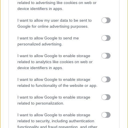
related to advertising like cookies on web or
szereplő Leeds United kíséri nagy figyelemmel a
device identifiers in apps.
Ferencváros támadóját, Ryan Mmaee-t.
Elolvasom
I want to allow my user data to be sent to
Google for online advertising purposes.
I want to allow Google to send me
Itt állíthatod be, hogy a Csakfoci az elsők
personalized advertising.
között legyen a Google-találatokban
I want to allow Google to enable storage
related to analytics like cookies on web or
device identifiers in apps.
Tetszett a cikk? Megosztanád?
I want to allow Google to enable storage
Link másolása
Email küldés
related to functionality of the website or app.
CÍMKÉK:
#MAGYAR FOCI
#NB I
#FRADI
I want to allow Google to enable storage
#ÁTIGAZOLÁSOK
#FERENCVÁROS
#FTC
#ÁNGELO
related to personalization.
SAGAL
I want to allow Google to enable storage
related to security, including authentication
functionality and fraud prevention, and other