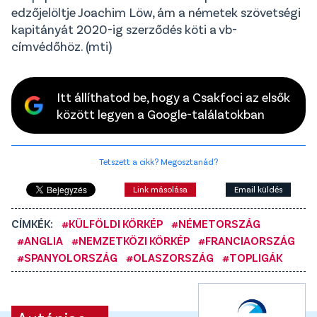
edzőjelöltje Joachim Löw, ám a németek szövetségi
kapitányát 2020-ig szerződés köti a vb-
címvédőhöz. (mti)
Itt állíthatod be, hogy a Csakfoci az elsők
között legyen a Google-találatokban
Tetszett a cikk? Megosztanád?
Link másolása
Email küldés
CÍMKÉK:
#KÜLFÖLDI KÖRKÉP
#NÉMETORSZÁG
#ANGLIA
#NEMZETKÖZI KÖRKÉP
#FRANCIAORSZÁG
#SPANYOLORSZÁG
#OLASZORSZÁG
#TOPLIGÁK