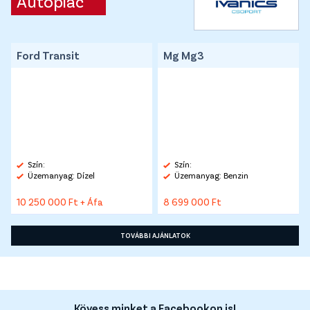
Autópiac
Ford Transit
Mg Mg3
Szín:
Szín:
Üzemanyag: Dízel
Üzemanyag: Benzin
10 250 000 Ft + Áfa
8 699 000 Ft
TOVÁBBI AJÁNLATOK
Kövess minket a Facebookon is!