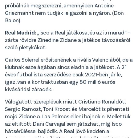
próbálnák megszerezni, amennyiben Antoine
Griezmannt nem tudják leigazolni a nyáron. (Don
Balon)
Real Madrid:
„Isco a Real játékosa, és az is marad” –
zárta rövidre Zinedine Zidane a játékos távozásáról
szóló pletykákat.
Carlos Solerrel erősítenének a rivális Valenciából, de a
klubnak esze ágában sincs eladnia a játékost. A 21
éves futballista szerződése csak 2021-ben jár le,
igaz, van a kontraktusban egy 80 millió eurós
kivásárlási záradék.
Válogatott szereplésük miatt Cristiano Ronaldót,
Sergio Ramost, Toni Kroost és Marcelót is pihenteti
majd Zidane a Las Palmas elleni bajnokin. Mellettük
az eltiltott Dani Carvajal sem játszhat, míg Isco
hátsérüléssel bajlódik. A Real jövő kedden a