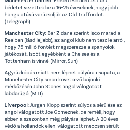
Manchester United:
Erősen csökkentett árú
bérletet vezettek be a 16-25 éveseknek, hogy jobb
hangulatúvá varázsolják az Old Traffordot.
(Telegraph)
Manchester City
: Bár Zidane szerint Isco marad a
Realban (lásd lejjebb), az angol klub nem tesz le arról,
hogy 75 millió fontért megszerezze a spanyolok
játékosát. Iscót egyébként a Chelsea és a
Tottenham is vinné. (Mirror, Sun)
Agyrázkódás miatt nem léphet pályára csapata, a
Manchester City soron következő bajnoki
mérkőzésén John Stones angol válogatott
labdarúgó. (MTI)
Liverpool:
Jürgen Klopp szerint súlyos a sérülése az
angol válogatott Joe Gomeznek, de reméli, hogy
ebben a szezonban még pályára léphet. A 20 éves
védő a hollandok elleni válogatott meccsen sérült