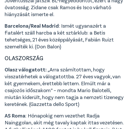
Juventusszal játszik BL-negyeddöntőt, ezért a nagy
óvatosság. Zidane csak Ramos és Isco várható
hiányzását ismerte el.
Barcelona/Real Madrid
: Ismét ugyanazért a
fiatalért száll harcba a két sztárklub: a Betis
tehetséges, 21 éves középpályását, Fabián Ruizt
szemelték ki. (Don Balon)
OLASZORSZÁG
Olasz válogatott:
„Arra számítottam, hogy
visszatérhetek a válogatottba. 27 éves vagyok, van
két gyermekem, érettebb lettem. Elmúlt már a
csajozós időszakom” – mondta Mario Balotelli,
miután kiderült, hogy nem tagja a nemzeti tizenegy
keretének. (Gazzetta dello Sport)
AS Roma
: Hónapokig nem vezethet Radja
Nainggolan, akit még tavaly kaptak ittas vezetésen.