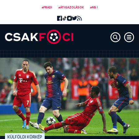
#FRADI
#ÁTIGAZOLÁSOK
#NB I
KÜLFÖLDI KÖRKÉP