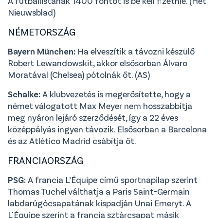
A futballistának 1400 fontot is be kell fizetnie. (Het
Nieuwsblad)
NÉMETORSZÁG
Bayern München:
Ha elveszítik a távozni készülő
Robert Lewandowskit, akkor elsősorban Álvaro
Moratával (Chelsea) pótolnák őt. (AS)
Schalke:
A klubvezetés is megerősítette, hogy a
német válogatott Max Meyer nem hosszabbítja
meg nyáron lejáró szerződését, így a 22 éves
középpályás ingyen távozik. Elsősorban a Barcelona
és az Atlético Madrid csábítja őt.
FRANCIAORSZÁG
PSG:
A francia L’Équipe című sportnapilap szerint
Thomas Tuchel válthatja a Paris Saint-Germain
labdarúgócsapatának kispadján Unai Emeryt. A
L'Équipe szerint a francia sztárcsapat másik