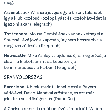
meg.
Arsenal
: Jack Wilshere jövője egyre bizonytalanabb,
így a klub középső középpályást és középhátvédet is
igazolni akar. (Telegraph)
Tottenham:
Mousa Dembélének vannak kétségei a
Spursnél lévő jövője kapcsán, így nem hosszabbítja
meg szerződését. (Telegraph)
Newcastle
: Mike Ashley tulajdonos újra megpróbálja
eladni a klubot, amint az bebiztosítja
bennmaradását a PL-ben. (Telegraph)
SPANYOLORSZÁG
Barcelona:
A hírek szerint Lionel Messi a Bayern
védőjével, David Alabával erősítene, és ezt már
jelezte a vezetőségnek is. (Diario Gol)
A Chelsea remek formában lévő támadóját, Williant