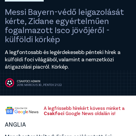
Messi Bayern-védő leigazolását
kérte, Zidane egyértelműen
fogalmazott Isco jövőjéről -
külföldi körkép
A legfontosabb és legérdekesebb pénteki hírek a
külföldi foci világából, valamint a nemzetközi
átigazolási piacról. Körkép.
CSAKFOCI ADMIN
2018. MÁRCIUS 30., PÉNTEK 21:22
A legfrissebb hírekért kövess minket a
Csakfoci
Google News oldalán is!
ANGLIA