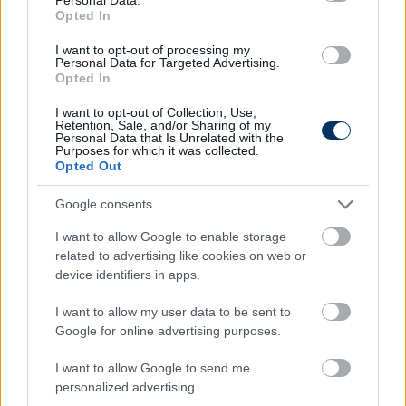
Opted In
keretben… Ha egy játékosnak van karaktere, nem
csak a város miatt szeretne maradni, hanem azért,
I want to opt-out of processing my
mert a trófeákért akar küzdeni.”
Deco hozzátette: a
Personal Data for Targeted Advertising.
Opted In
játékos látja, hogy itt képes a címekért harcolni, és
ezt meg is érti, ezért szeretne maradni. "
A klubon
I want to opt-out of Collection, Use,
belül kulcsjátékosnak tekintjük a jelenlegi
Retention, Sale, and/or Sharing of my
Personal Data that Is Unrelated with the
projektben és a következő években is, így úgy
Purposes for which it was collected.
Opted Out
gondolom, hamarosan minden részletet
véglegesítünk."
Google consents
Atlético Madrid:
Az Atlético az Eintracht Frankfurt
I want to allow Google to enable storage
elleni Bajnokok Ligája-mérkőzésre készülő keretéből
related to advertising like cookies on web or
kimaradt Alexander Sørloth is a szombati El Derbi
device identifiers in apps.
Madrileño során szerzett kisebb sérülése miatt.
I want to allow my user data to be sent to
Sørloth, aki Atléti második gólját szerezte a városi
Google for online advertising purposes.
rivális Real elleni 5-2-es diadal során, szombaton 66
percet játszott, és hétfőn még edzett a
I want to allow Google to send me
csapattársakkal a Riyadh Air Metropolitano
personalized advertising.
stadionban, de kedden biztosan nem játszik. Sørloth