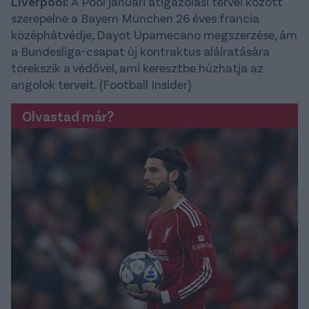
Liverpool:
A Pool januári átigazolási tervei között
szerepelne a Bayern München 26 éves francia
középhátvédje, Dayot Upamecano megszerzése, ám
a Bundesliga-csapat új kontraktus aláíratására
törekszik a védővel, ami keresztbe húzhatja az
angolok terveit. (Football Insider)
Olvastad már?