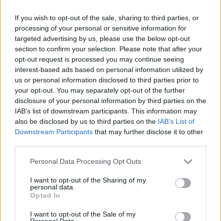
SPANYOLORSZÁG
If you wish to opt-out of the sale, sharing to third parties, or
Barcelona:
A katalán klub egyelőre vár a döntéssel
processing of your personal or sensitive information for
Marcus Rashford, a Manchester United 27 éves
targeted advertising by us, please use the below opt-out
kölcsönjátékosa végleges szerződtetéséről.
section to confirm your selection. Please note that after your
opt-out request is processed you may continue seeing
(Football Insider)
interest-based ads based on personal information utilized by
A Barca szeretné megtartani a középpályájának
us or personal information disclosed to third parties prior to
your opt-out. You may separately opt-out of the further
jelenlegi felállását, amely már bizonyított a német
disclosure of your personal information by third parties on the
edző, Hansi Flick irányítása alatt. Frenkie de Jong a
IAB’s list of downstream participants. This information may
csapat egyik sarokköve, így elengedhetetlen volt,
also be disclosed by us to third parties on the
IAB’s List of
hogy a spanyol klub rendszerében is biztosítsák
Downstream Participants
that may further disclose it to other
helyét, amely Flick első idényében minden fontos
third parties.
célt elért.
Please note that this website/app uses one or more Google
Personal Data Processing Opt Outs
services and may gather and store information including but
Csak néhány napja beszélt a holland sztár új
not limited to your visit or usage behaviour. You may click to
I want to opt-out of the Sharing of my
szerződésének státuszáról a Barcelona
personal data.
grant or deny consent to Google and its third-party tags to
sportigazgatója, Deco.
"Tárgyalásban vagyunk.
Opted In
use your data for below specified purposes in below Google
Frenkie igazán élvezi a Barcelonában töltött időt.
consent section.
I want to opt-out of the Sale of my
Éretté vált minden téren – a családjában, a
Personal Data.