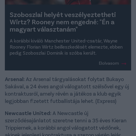
Szoboszlai helyét veszélyeztetheti
Wirtz? Rooney nem engedné: "Én a
magyart választanám"
A korábbi kiváló Manchester United-csatár, Wayne
Rooney Florian Wirtz beilleszkedését elemezte, ebben
pedig Szoboszlai Dominik is szóba került.
Elolvasom
Arsenal:
Az Arsenal tárgyalásokat folytat Bukayo
Sakával, a 24 éves angol válogatott szélsővel egy új
kontraktusról, amely révén a játékos a klub egyik
legjobban fizetett futballistája lehet. (Express)
Newcastle United:
A Newcastle új
szerződésajánlatot szeretne tenni a 35 éves Kieran
Trippiernek, a korábbi angol válogatott védőnek,
akinek jelenlegi kontraktusa a szezon végén lejár.