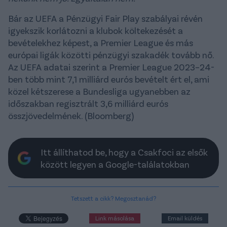
Bár az UEFA a Pénzügyi Fair Play szabályai révén
igyekszik korlátozni a klubok költekezését a
bevételekhez képest, a Premier League és más
európai ligák közötti pénzügyi szakadék tovább nő.
Az UEFA adatai szerint a Premier League 2023–24-
ben több mint 7,1 milliárd eurós bevételt ért el, ami
közel kétszerese a Bundesliga ugyanebben az
időszakban regisztrált 3,6 milliárd eurós
összjövedelmének. (Bloomberg)
Itt állíthatod be, hogy a Csakfoci az elsők
között legyen a Google-találatokban
Tetszett a cikk? Megosztanád?
Link másolása
Email küldés