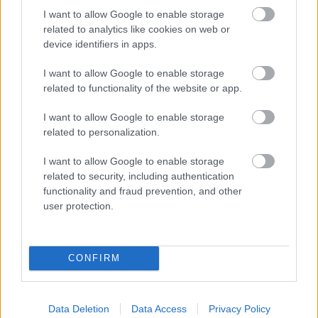
sérülése ugyanakkor nem tűnik komolynak, így
I want to allow Google to enable storage
related to analytics like cookies on web or
elméletben visszatérhet a csapatba vasárnap, a
device identifiers in apps.
Celta Vigo elleni bajnokin.
I want to allow Google to enable storage
La Liga:
A hajrában egy percen belül két gólt
related to functionality of the website or app.
szerezve fordított az Oviedo a Valencia
vendégeként a spanyol labdarúgó-bajnokság
I want to allow Google to enable storage
hetedik fordulójának kedd esti zárómérkőzésén. A
related to personalization.
hazaiak a negyedik percben előnybe kerültek és
egészen a 85.-ig vezettek, végül mégis pont nélkül
I want to allow Google to enable storage
related to security, including authentication
maradtak. (MTI)
functionality and fraud prevention, and other
NÉMETORSZÁG
user protection.
Bayern München:
A Bayern sportigazgatója, Max
Eberl utalt rá, hogy Harry Kane hamarosan
CONFIRM
szerződés-hosszabbításról tárgyalhat a klubbal. A
32 éves angol csatárnak még két éve van hátra a
bajorokkal kötött kontraktusából, miközben arról
Data Deletion
Data Access
Privacy Policy