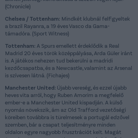
(Chronicle)
Chelsea / Tottenham:
Mindkét klubnál felfigyeltek
a brazil Rayanra, a 19 éves Vasco da Gama-
támadóra. (Sport Witness)
Tottenham:
A Spurs emellett érdeklődik a Real
Madrid 20 éves török középpályása, Arda Güler iránt
is. A játékos nehezen tud bekerülni a madridi
kezdőcsapatba, és a Newcastle, valamint az Arsenal
is szívesen látná. (Fichajes)
Manchester United:
Újabb vereség, és ezzel újabb
heves vita arról, hogy Ruben Amorim a megfelelő
ember-e a Manchester United kispadján. A külső
nyomás növekszik, ám az Old Trafford vezetőségi
köreiben továbbra is türelmesek a portugál edzővel
szemben, bár a csapat teljesítményre minden
oldalon egyre nagyobb frusztrációt kelt. Magát