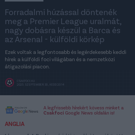
Forradalmi húzással döntenék
meg a Premier League uralmát,
nagy dobásra készül a Barca és
az Arsenal - külföldi körkép
Ezek voltak a legfontosabb és legérdekesebb keddi
hírek a külföldi foci világában és a nemzetközi
átigazolási piacon.
CSAKFOCI.HU
2025. SZEPTEMBER 30., KEDD 20:14
A legfrissebb hírekért kövess minket a
Csakfoci
Google News oldalán is!
ANGLIA