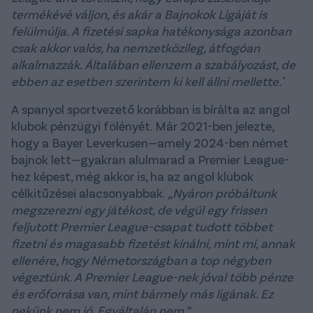
termékévé váljon, és akár a Bajnokok Ligáját is
felülmúlja. A fizetési sapka hatékonysága azonban
csak akkor valós, ha nemzetközileg, átfogóan
alkalmazzák. Általában ellenzem a szabályozást, de
ebben az esetben szerintem ki kell állni mellette."
A spanyol sportvezető korábban is bírálta az angol
klubok pénzügyi fölényét. Már 2021-ben jelezte,
hogy a Bayer Leverkusen—amely 2024-ben német
bajnok lett—gyakran alulmarad a Premier League-
hez képest, még akkor is, ha az angol klubok
célkitűzései alacsonyabbak.
„Nyáron próbáltunk
megszerezni egy játékost, de végül egy frissen
feljutott Premier League-csapat tudott többet
fizetni és magasabb fizetést kínálni, mint mi, annak
ellenére, hogy Németországban a top négyben
végeztünk. A Premier League-nek jóval több pénze
és erőforrása van, mint bármely más ligának. Ez
nekünk nem jó. Egyáltalán nem.”