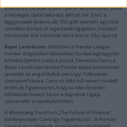
folynak a találgatások, hogy a 57 millió fontos
kivásárlási záradék a jövő nyáron aktiválódhat. Kane
a hétvégén újabb rekordot állított fel: ő lett a
leggyorsabb játékos, aki 100 gólt szerzett egy klub
színeiben Európa öt legerősebb ligájában, mindezt
mindössze 104 mérkőzés alatt érte el. (Sky Sports)
Bayer Leverkusen:
Miközben a Premier League
minden átigazolási időszakban Európa legnagyobb
költekezőjeként uralja a piacot, Fernando Carro, a
Bayer Leverkusen elnöke fizetési sapka bevezetését
javasolja az angol klubok pénzügyi fölényének
visszaszorítására. Carro az NBA-ből ismert modellt
említi, és figyelmeztet, hogy az ellenőrizetlen
költekezés hosszú távon a Bajnokok Ligája
színvonalát is veszélyeztetheti.
A Bloomberg frankfurti „The Future of Finance”
konferenciáján Carro így fogalmazott:
"A Premier
League arra törekszik, hogy Európa zászlóshajó