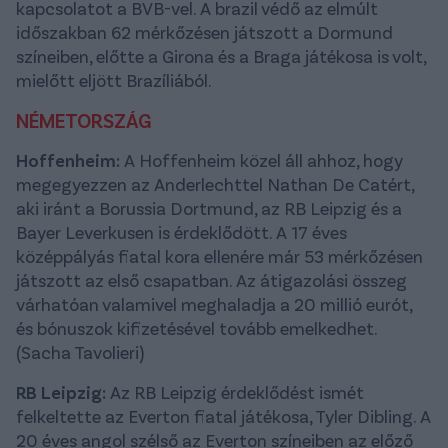
kapcsolatot a BVB-vel. A brazil védő az elmúlt
időszakban 62 mérkőzésen játszott a Dormund
színeiben, előtte a Girona és a Braga játékosa is volt,
mielőtt eljött Brazíliából.
NÉMETORSZÁG
Hoffenheim:
A Hoffenheim közel áll ahhoz, hogy
megegyezzen az Anderlechttel Nathan De Catért,
aki iránt a Borussia Dortmund, az RB Leipzig és a
Bayer Leverkusen is érdeklődött. A 17 éves
középpályás fiatal kora ellenére már 53 mérkőzésen
játszott az első csapatban. Az átigazolási összeg
várhatóan valamivel meghaladja a 20 millió eurót,
és bónuszok kifizetésével tovább emelkedhet.
(Sacha Tavolieri)
RB Leipzig:
Az RB Leipzig érdeklődést ismét
felkeltette az Everton fiatal játékosa, Tyler Dibling. A
20 éves angol szélső az Everton színeiben az előző