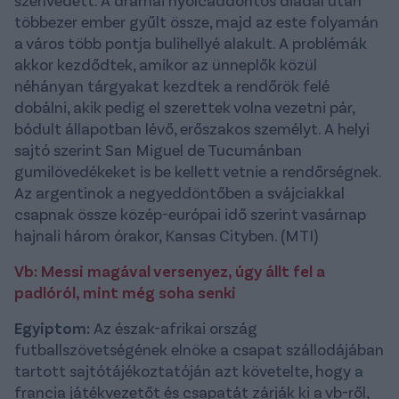
szenvedett. A drámai nyolcaddöntős diadal után
többezer ember gyűlt össze, majd az este folyamán
a város több pontja bulihellyé alakult. A problémák
akkor kezdődtek, amikor az ünneplők közül
néhányan tárgyakat kezdtek a rendőrök felé
dobálni, akik pedig el szerettek volna vezetni pár,
bódult állapotban lévő, erőszakos személyt. A helyi
sajtó szerint San Miguel de Tucumánban
gumilövedékeket is be kellett vetnie a rendőrségnek.
Az argentinok a negyeddöntőben a svájciakkal
csapnak össze közép-európai idő szerint vasárnap
hajnali három órakor, Kansas Cityben. (MTI)
Vb: Messi magával versenyez, úgy állt fel a
padlóról, mint még soha senki
Egyiptom:
Az észak-afrikai ország
futballszövetségének elnöke a csapat szállodájában
tartott sajtótájékoztatóján azt követelte, hogy a
francia játékvezetőt és csapatát zárják ki a vb-ről,