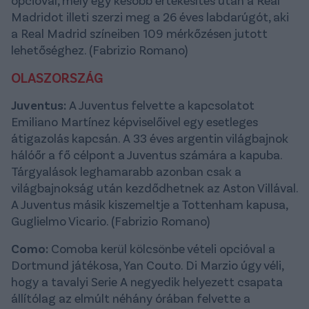
opcióval, mely egy később értékesítés után a Real
Madridot illeti szerzi meg a 26 éves labdarúgót, aki
a Real Madrid színeiben 109 mérkőzésen jutott
lehetőséghez. (Fabrizio Romano)
OLASZORSZÁG
Juventus:
A Juventus felvette a kapcsolatot
Emiliano Martínez képviselőivel egy esetleges
átigazolás kapcsán. A 33 éves argentin világbajnok
hálóőr a fő célpont a Juventus számára a kapuba.
Tárgyalások leghamarabb azonban csak a
világbajnokság után kezdődhetnek az Aston Villával.
A Juventus másik kiszemeltje a Tottenham kapusa,
Guglielmo Vicario. (Fabrizio Romano)
Como:
Comoba kerül kölcsönbe vételi opcióval a
Dortmund játékosa, Yan Couto. Di Marzio úgy véli,
hogy a tavalyi Serie A negyedik helyezett csapata
állítólag az elmúlt néhány órában felvette a