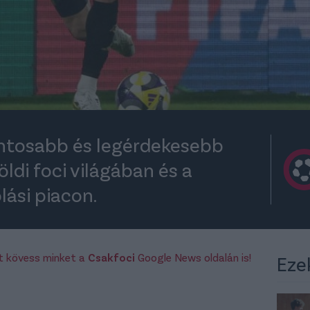
ontosabb és legérdekesebb
öldi foci világában és a
lási piacon.
rt kövess minket a
Csakfoci
Google News oldalán is!
Eze