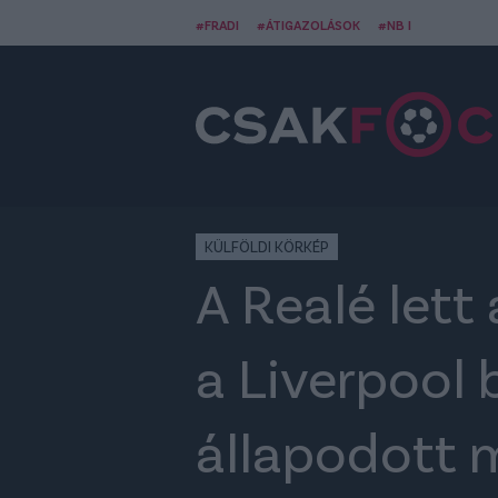
#FRADI
#ÁTIGAZOLÁSOK
#NB I
KÜLFÖLDI KÖRKÉP
A Realé lett 
a Liverpool 
állapodott 