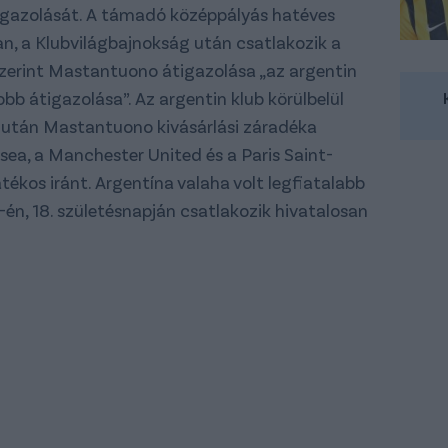
igazolását. A támadó középpályás hatéves
n, a Klubvilágbajnokság után csatlakozik a
szerint Mastantuono átigazolása „az argentin
b átigazolása”. Az argentin klub körülbelül
 miután Mastantuono kivásárlási záradéka
lsea, a Manchester United és a Paris Saint-
tékos iránt. Argentína valaha volt legfiatalabb
én, 18. születésnapján csatlakozik hivatalosan