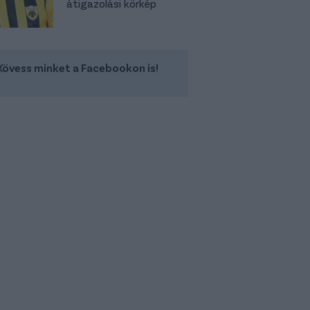
átigazolási körkép
Kövess minket a Facebookon is!