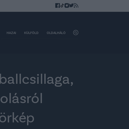
HAZAI
KÜLFÖLD
OLDALHÁLÓ
ballcsillaga,
olásról
körkép