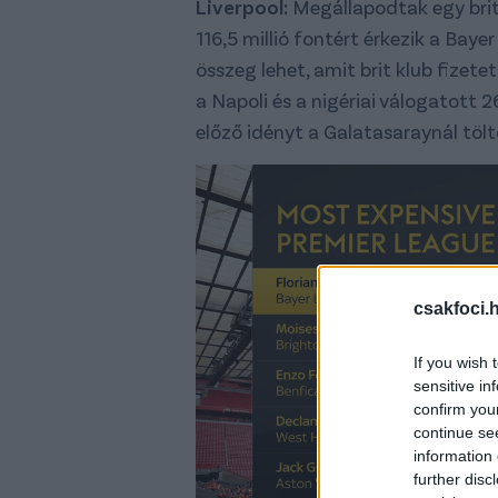
Liverpool:
Megállapodtak egy brit
116,5 millió fontért érkezik a Bay
összeg lehet, amit brit klub fizete
a Napoli és a nigériai válogatott 2
előző idényt a Galatasaraynál töl
csakfoci.
If you wish 
sensitive in
confirm you
continue se
information 
further disc