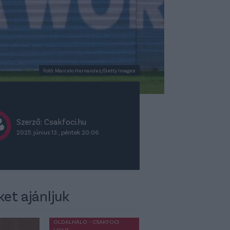
Fotó: Marcelo Hernandez/Getty Images
Szerző: Csakfoci.hu
2025. június 13., péntek 20:06
ket ajánljuk
OLDALHÁLÓ - CSAKFOCI
LIGHT