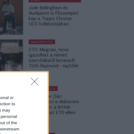
Jude Bellingham és
Budapest is főszerepet
kap a Topps Chrome
UCC kollekciójában
MAGYAR FOCI
ETO: Megvan, hova
igazolhat a német
szerződésről lemaradt
Tóth Rajmund - sajtóhír
KÜLFÖLDI FOCI
Lapszemle: Dán
sonal or
szambafoci a debreceni
ection to
szaunában; a lettek
ou may
kevesellik az ETO elleni
 personal
előnyt
out of the
 downstream