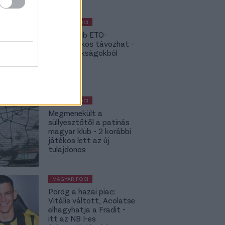
MAGYAR FOCI
NB I: Újabb ETO-
kulcsjátékos távozhat -
topbajnokságokból
hívják
MAGYAR FOCI
Megmenekült a
süllyesztőtől a patinás
magyar klub - 2 korábbi
játékos lett az új
tulajdonos
MAGYAR FOCI
Pörög a hazai piac:
Vitális váltott, Acolatse
elhagyhatja a Fradit -
itt az NB I-es