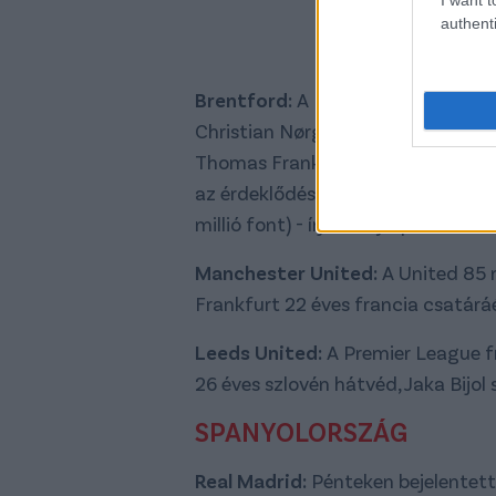
authenti
Brentford:
A Brentford nem hajlan
Christian Nørgaardot, hiába szere
Thomas Frank. (Givemesport) A ka
az érdeklődés: a Spurs után a Man 
millió font) - írja a Sky Sports. 
Manchester United:
A United 85 m
Frankfurt 22 éves francia csatáráé
Leeds United:
A Premier League fri
26 éves szlovén hátvéd, Jaka Bijol 
SPANYOLORSZÁG
Real Madrid:
Pénteken bejelentetté