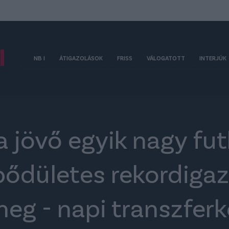
NB I
ÁTIGAZOLÁSOK
FRISS
VÁLOGATOTT
INTERJÚK
a jövő egyik nagy fut
bődületes rekordigaz
meg - napi transzfer