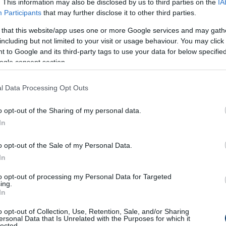
. This information may also be disclosed by us to third parties on the
IA
Participants
that may further disclose it to other third parties.
 that this website/app uses one or more Google services and may gath
including but not limited to your visit or usage behaviour. You may click 
zéphátvédje, Jorrel Hato a célpontjuk. (Daily
 to Google and its third-party tags to use your data for below specifi
ogle consent section.
ben is a Premier League-ben fog játszani,
l Data Processing Opt Outs
tt a Brightonnal. A 39 éves, sokoldalú
o opt-out of the Sharing of my personal data.
t a Sirályokhoz, de a tavaly augusztusban
In
iatt az előző szezonban csak négyszer lépett
rkőzés hiányzik az 1000. profi labdarúgó-
o opt-out of the Sale of my Personal Data.
In
to opt-out of processing my Personal Data for Targeted
ing.
In
o opt-out of Collection, Use, Retention, Sale, and/or Sharing
ersonal Data that Is Unrelated with the Purposes for which it
lected.