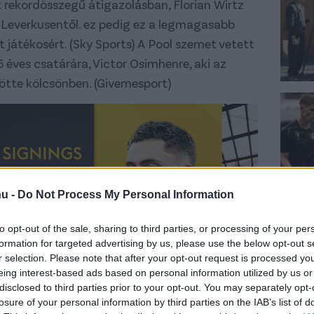
 rekordösszegű átigazolásban, Florian Wirtz
er Leverkusentől. ez pedig ez a legmagasabb
tt játékosért. (Sky Sports) A Pool szemet vetett
6 éves csatárára, Victor Osimhenre, aki az
tötte kölcsönben. (Givemesport)
hu -
Do Not Process My Personal Information
to opt-out of the sale, sharing to third parties, or processing of your per
formation for targeted advertising by us, please use the below opt-out s
r selection. Please note that after your opt-out request is processed y
eing interest-based ads based on personal information utilized by us or
disclosed to third parties prior to your opt-out. You may separately opt-
losure of your personal information by third parties on the IAB’s list of