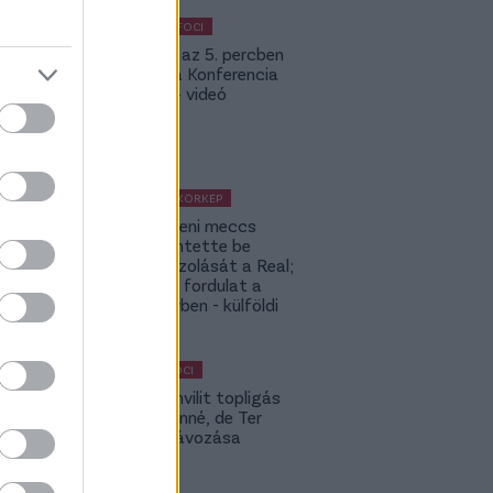
KÜLFÖLDI FOCI
Bolla már az 5. percben
betalált a Konferencia
Ligában – videó
KÜLFÖLDI KÖRKÉP
A Fradi elleni meccs
előtt jelentette be
rekordigazolását a Real;
hatalmas fordulat a
Rodri-ügyben - külföldi
körkép
MAGYAR FOCI
Yaakobishvilit topligás
csapat vinné, de Ter
Stegen távozása
bekavart