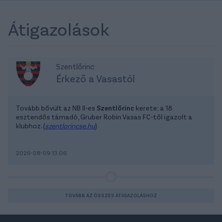
Átigazolások
Szentlőrinc
Érkező a Vasastól
Tovább bővült az NB II-es
Szentlőrinc
kerete: a 18
esztendős támadó, Gruber Robin Vasas FC-től igazolt a
klubhoz. (
szentlorincse.hu
)
2026-08-09 13:06
TOVÁBB AZ ÖSSZES ÁTIGAZOLÁSHOZ