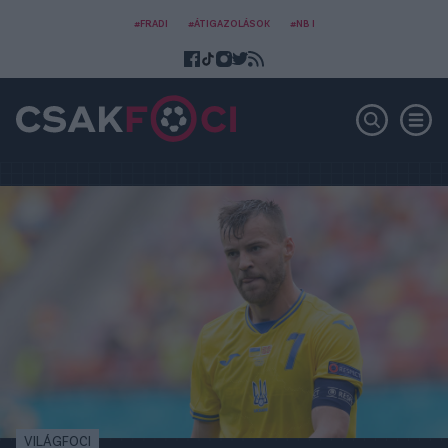
#FRADI
#ÁTIGAZOLÁSOK
#NB I
VILÁGFOCI