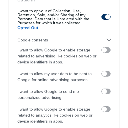
Opted In
Olvastad már?
I want to opt-out of Collection, Use,
Retention, Sale, and/or Sharing of my
Personal Data that Is Unrelated with the
Purposes for which it was collected.
Opted Out
Google consents
I want to allow Google to enable storage
related to advertising like cookies on web or
device identifiers in apps.
I want to allow my user data to be sent to
Google for online advertising purposes.
Rebrovék óriási összeget gyűjtöttek
I want to allow Google to send me
össze az ukrán hadsereg
personalized advertising.
megsegítésére
I want to allow Google to enable storage
A Fradi korábbi edzője több ukrán játékossal karöltve
related to analytics like cookies on web or
létrehozott egy alapítványt és már közel 200 millió
device identifiers in apps.
forintnak megfelelő összeget gyűjtöttek össze.