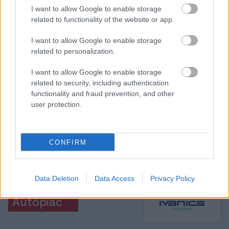
I want to allow Google to enable storage
Elolvasom
related to functionality of the website or app.
I want to allow Google to enable storage
related to personalization.
Itt állíthatod be, hogy a Csakfoci az elsők
között legyen a Google-találatokban
I want to allow Google to enable storage
related to security, including authentication
functionality and fraud prevention, and other
Tetszett a cikk? Megosztanád?
user protection.
Link másolása
Email küldés
CONFIRM
CÍMKÉK:
#VILÁGFOCI
#UKRAJNA
#HÁBORÚ
#ANDRIY
YARMOLENKO
Data Deletion
Data Access
Privacy Policy
Autópiac