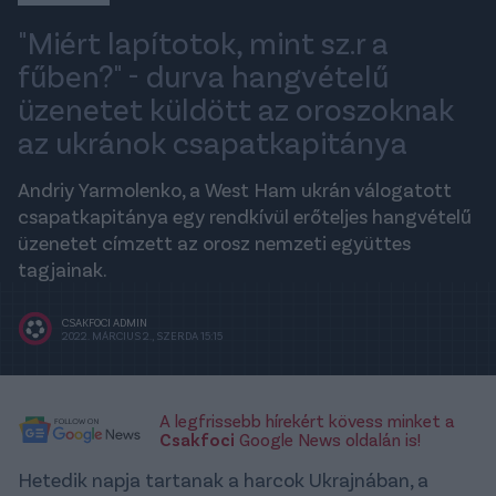
"Miért lapítotok, mint sz.r a
fűben?" - durva hangvételű
üzenetet küldött az oroszoknak
az ukránok csapatkapitánya
Andriy Yarmolenko, a West Ham ukrán válogatott
csapatkapitánya egy rendkívül erőteljes hangvételű
üzenetet címzett az orosz nemzeti együttes
tagjainak.
CSAKFOCI ADMIN
2022. MÁRCIUS 2., SZERDA 15:15
A legfrissebb hírekért kövess minket a
Csakfoci
Google News oldalán is!
Hetedik napja tartanak a harcok Ukrajnában, a