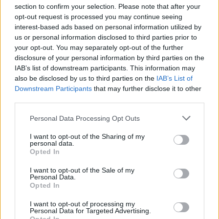
ennek nem így kellene lennie. Elmondtátok, az
section to confirm your selection. Please note that after your
elnökötök helytelenül cselekszik. Szóval srácok, ti
opt-out request is processed you may continue seeing
hatással vagytok az emberekre. Mutassátok meg
interest-based ads based on personal information utilized by
ezt, erre kérlek benneteket! Tudom, hogy néhányan
us or personal information disclosed to third parties prior to
közületek szeretitek a kamera előtt megmutatni,
your opt-out. You may separately opt-out of the further
disclosure of your personal information by third parties on the
milyen tökösek vagytok, de most eljött az idő, hogy
IAB’s list of downstream participants. This information may
a való életben is megmutassátok ezt. Köszönöm a
also be disclosed by us to third parties on the
IAB’s List of
figyelmeteket. Dicsőség Ukrajnának!
Downstream Participants
that may further disclose it to other
third parties.
"Now the time's come to show your balls in
Please note that this website/app uses one or more Google
real life."
Personal Data Processing Opt Outs
services and may gather and store information including but
not limited to your visit or usage behaviour. You may click to
I want to opt-out of the Sharing of my
Former Borussia Dortmund and current West
personal data.
grant or deny consent to Google and its third-party tags to
Opted In
Ham United player Andriy Yarmolenko has
use your data for below specified purposes in below Google
called on Russia's national footballers to
consent section.
I want to opt-out of the Sale of my
Personal Data.
publicly criticize the invasion of Ukraine.
Opted In
pic.twitter.com/4j0ScKAUtg
I want to opt-out of processing my
— DW Sports (@dw_sports)
March 2, 2022
Personal Data for Targeted Advertising.