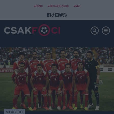
#FRADI
#ÁTIGAZOLÁSOK
#NB I
VILÁGFOCI