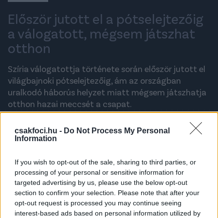
Először jutott el a pótselejtezőig
a válogatott, mégsem játszhat
otthon
Szíria válogatottja története során először jutott el
világbajnoki pótselejtezőig, ám az országban
uralkodó háborús helyzet miatt mégsem játszhatja
otthon hazai meccsét a csapat.
ADMIN
csakfoci.hu -
Do Not Process My Personal
2017. OKTÓBER 5., CSÜTÖRTÖK 9:35
Information
If you wish to opt-out of the sale, sharing to third parties, or
A legfrissebb hírekért kövess minket a
processing of your personal or sensitive information for
Csakfoci
Google News oldalán is!
targeted advertising by us, please use the below opt-out
section to confirm your selection. Please note that after your
Hatalmas bravúrt ért el Szíria válogatottja, miután
opt-out request is processed you may continue seeing
Üzbegisztánt, Kínát és Katart megelőzve harmadik
interest-based ads based on personal information utilized by