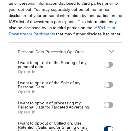
lett a vb-selejtezőcsoportjában, vagyis pótselejtezőt
us or personal information disclosed to third parties prior to
játszhat a jövő évi oroszországi részvételért.
your opt-out. You may separately opt-out of the further
disclosure of your personal information by third parties on the
Az Ayman Al Hakeem irányította csapat azonban
IAB’s list of downstream participants. This information may
nem élvezheti majd a hazai pálya előnyét a
also be disclosed by us to third parties on the
IAB’s List of
pótselejtezőben az országukban tapasztalható
Downstream Participants
that may further disclose it to other
háborús helyzet miatt. Az ausztrálok ellen
third parties.
megrendezésre kerülő csütörtöki „hazai” meccsüket,
Please note that this website/app uses one or more Google
Personal Data Processing Opt Outs
így kénytelenek Malajziában lejátszani, míg az egy
services and may gather and store information including but
héttel későbbi visszavágóra Sydney-ben kerül majd
not limited to your visit or usage behaviour. You may click to
I want to opt-out of the Sharing of my
personal data.
sor.
grant or deny consent to Google and its third-party tags to
Opted In
use your data for below specified purposes in below Google
consent section.
I want to opt-out of the Sale of my
Personal Data.
Itt állíthatod be, hogy a Csakfoci az elsők
Opted In
között legyen a Google-találatokban
I want to opt-out of processing my
Personal Data for Targeted Advertising.
Opted In
Tetszett a cikk? Megosztanád?
I want to opt-out of Collection, Use,
Retention, Sale, and/or Sharing of my
Link másolása
Email küldés