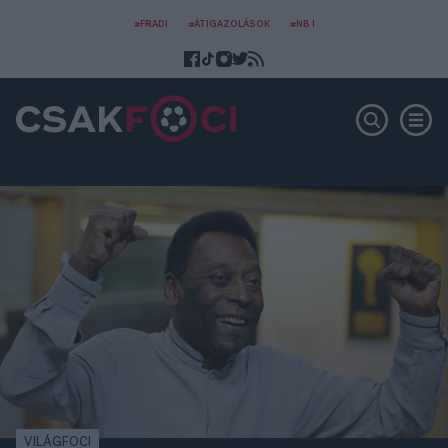
#FRADI
#ÁTIGAZOLÁSOK
#NB I
VILÁGFOCI