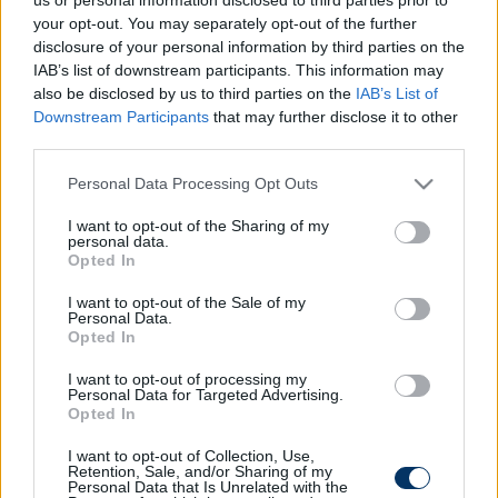
diagnosztizálták a tumort, azonnal meg is
your opt-out. You may separately opt-out of the further
operálták
, majd hetekig az intenzív osztályon
disclosure of your personal information by third parties on the
IAB’s list of downstream participants. This information may
lábadozott, ahonnan
október elején
állapota
also be disclosed by us to third parties on the
IAB’s List of
javulása után engedték haza, majd két hete kellett
Downstream Participants
that may further disclose it to other
ismét kórházba vonulnia.
third parties.
Pelé
1958-ban, 1962-ben és 1970-ben nyert vb-t a
Please note that this website/app uses one or more Google
Personal Data Processing Opt Outs
brazil válogatottal, amelynek színeiben 92
services and may gather and store information including but
találkozón 77 gólt szerzett. (MTI)
not limited to your visit or usage behaviour. You may click to
I want to opt-out of the Sharing of my
personal data.
grant or deny consent to Google and its third-party tags to
Opted In
use your data for below specified purposes in below Google
consent section.
I want to opt-out of the Sale of my
Itt állíthatod be, hogy a Csakfoci az elsők
Personal Data.
között legyen a Google-találatokban
Opted In
I want to opt-out of processing my
Personal Data for Targeted Advertising.
Tetszett a cikk? Megosztanád?
Opted In
Link másolása
Email küldés
I want to opt-out of Collection, Use,
Retention, Sale, and/or Sharing of my
Personal Data that Is Unrelated with the