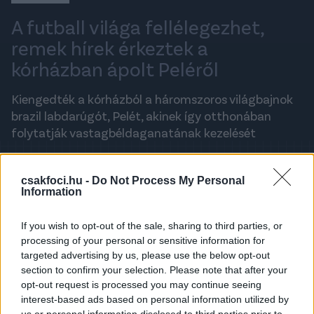
A futball világa fellélegezhet,
remek hírek érkeztek a
kórházban ápolt Peléről
Kiengedték a kórházból a háromszoros világbajnok
brazil labdarúgót, Pelét, akinek így otthonában
folytatják vastagbéldaganatának kezelését
CSAKFOCI ADMIN
2021. DECEMBER 23., CSÜTÖRTÖK 22:00
csakfoci.hu -
Do Not Process My Personal
Information
If you wish to opt-out of the sale, sharing to third parties, or
A legfrissebb hírekért kövess minket a
Csakfoci
Google News oldalán is!
processing of your personal or sensitive information for
targeted advertising by us, please use the below opt-out
-
Pelé állapota stabil
- közölte csütörtökön a Sao
section to confirm your selection. Please note that after your
Paulo-i Albert Einstein kórház.
opt-out request is processed you may continue seeing
interest-based ads based on personal information utilized by
A 81 esztendős Pelénél
szeptemberben
us or personal information disclosed to third parties prior to