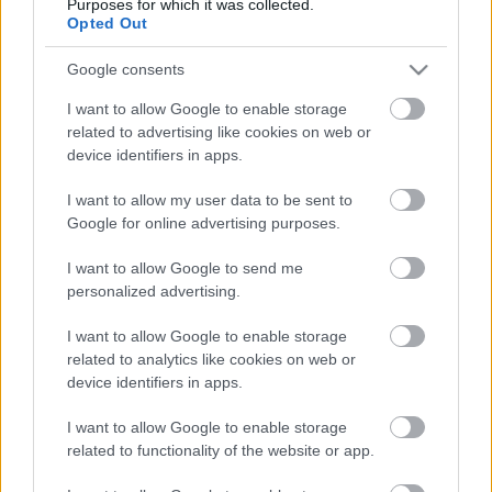
Purposes for which it was collected.
CÍMKÉK:
#VILÁGFOCI
#PELÉ
Opted Out
Google consents
Autópiac
I want to allow Google to enable storage
related to advertising like cookies on web or
device identifiers in apps.
Geely E5
Hyundai Tucson
I want to allow my user data to be sent to
Google for online advertising purposes.
I want to allow Google to send me
personalized advertising.
I want to allow Google to enable storage
related to analytics like cookies on web or
Szín:
Szín: Fehér
Üzemanyag: Elektromos
Üzemanyag: Benzin
device identifiers in apps.
16 605 465 Ft
9 999 000 Ft
I want to allow Google to enable storage
related to functionality of the website or app.
TOVÁBBI AJÁNLATOK